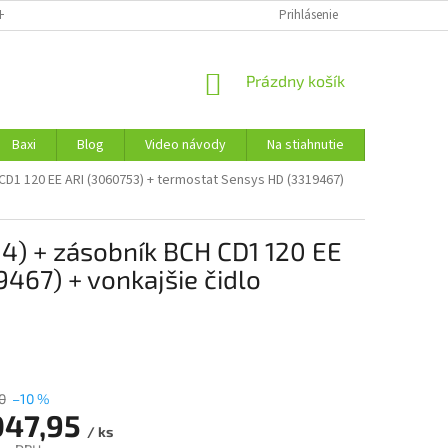
H ÚDAJOV
Prihlásenie
NÁKUPNÝ
Prázdny košík
KOŠÍK
Baxi
Blog
Video návody
Na stiahnutie
Kontakty
1 120 EE ARI (3060753) + termostat Sensys HD (3319467)
) + zásobník BCH CD1 120 EE
467) + vonkajšie čidlo
0
–10 %
047,95
/ ks