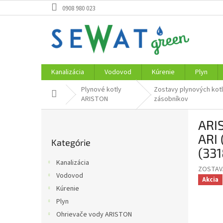
Prejsť
0908 980 023
na
obsah
Kanalizácia
Vodovod
Kúrenie
Plyn
Plynové kotly
Zostavy plynových kot
Domov
ARISTON
zásobníkov
B
ARI
o
Preskočiť
č
ARI 
Kategórie
kategórie
n
(33
ý
Kanalizácia
p
ZOSTAVA
Vodovod
a
Akcia
Kúrenie
n
e
Plyn
l
Ohrievače vody ARISTON