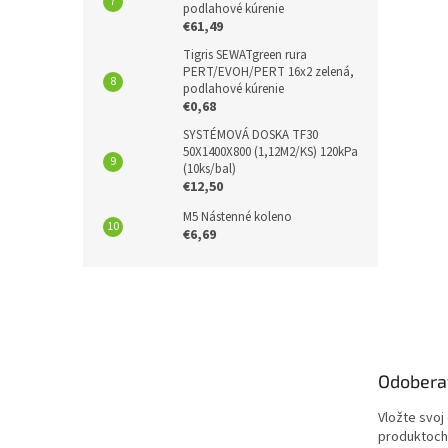
podlahové kúrenie
€61,49
Tigris SEWATgreen rura
PERT/EVOH/PERT 16x2 zelená,
podlahové kúrenie
€0,68
SYSTÉMOVÁ DOSKA TF30
50X1400X800 (1,12M2/KS) 120kPa
(10ks/bal)
€12,50
M5 Nástenné koleno
€6,69
Z
á
p
ä
t
Odobera
i
e
Vložte svoj
produktoch