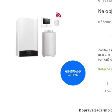
€1 665 b
z
5
Jednotk
Na obj
hviezdičiek.
cena:
Môžeme d
Zostava 
BCH CD1 1
vonkajšie
Detailné 
€2 275,50
–10 %
TLAČ
Doprava zadarmo 