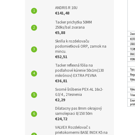
ANDRIS R 10U
€141,48
Tacker prichytka 50MM
250ks/bal zvarana
€5,88
Skriňa k rozdelovaču
podomietková ORP, zamok na
mincu.
€52,51
Tacker reflexná fólia na
podlahové kúrenie 50x1m(130
mikrónov) EXTRA PEVNA
€36,81
Svorné šróbenie PEX-AL 16x2-
G3/4 , 2 tesnenia
€2,29
Dilatacny pas 8mm okrajový
samolepiaci 8/150 50m
€24,72
VALVEX Rozdelovač s
prietokomermi BASE INOX K5 na