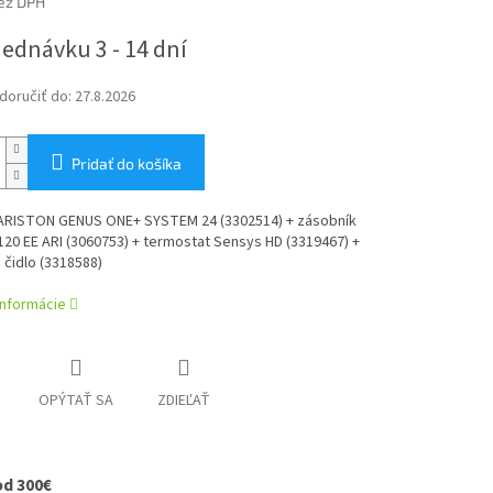
ez DPH
ová
ednávku 3 - 14 dní
oručiť do:
27.8.2026
Pridať do košíka
ARISTON GENUS ONE+ SYSTEM 24 (3302514) + zásobník
20 EE ARI (3060753) + termostat Sensys HD (3319467) +
 čidlo (3318588)
informácie
OPÝTAŤ SA
ZDIEĽAŤ
od 300€