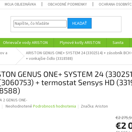
MOJA OBJEDNÁVKA
OBCHODNÉ PODMIENKY
OCHRANA OSOBNÝC
HĽADAŤ
Ohrievače vody ARISTON
Plynové kotly ARISTON
Sanita
lov a
ARISTON GENUS ONE+ SYSTEM 24 (3302514) + zásobník BCH CD
+ vonkajšie čidlo (3318588)
STON GENUS ONE+ SYSTEM 24 (3302514
(3060753) + termostat Sensys HD (3319
18588)
 2 GENUS ONE-
Priemerné
Neohodnotené
Podrobnosti hodnotenia
Značka:
Ariston
hodnotenie
produktu
€2 275,5
je
€2 
0,0