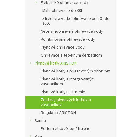
Elektrické ohrievače vody
Malé ohrievače do 30L
Stredné a veľké ohrievače od 50L do
200L
Nepriamoohrevné ohrievače vody
Kombinované ohrievače vody
Plynové ohrievače vody
Ohrievače s tepelným čerpadlom
Plynové kotly ARISTON
Plynové kotly s prietokovým ohrevom
Plynové kotly s integrovaným
zásobníkom
Plynové kotly na kúrenie
Zostavy plynových kotlov a
zásobníkov
Regulácia ARISTON
Sanita
Podomietkové konštrukcie
Baxi