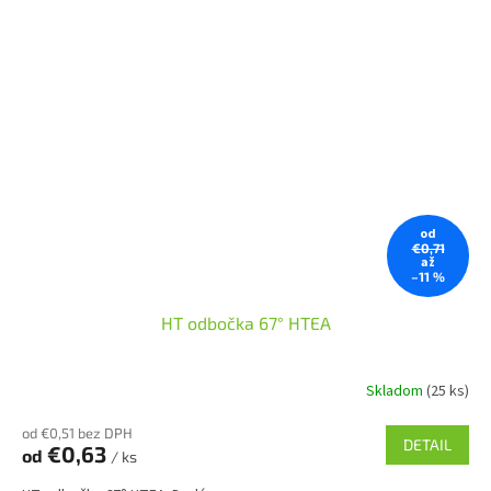
od
€0,71
až
–11 %
HT odbočka 67° HTEA
Skladom
(25 ks)
od €0,51 bez DPH
DETAIL
€0,63
od
/ ks