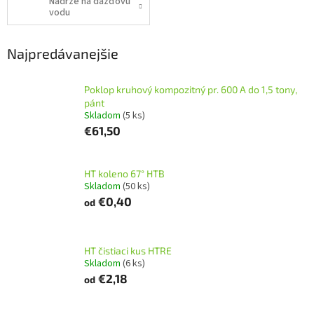
Nádrže na dažďovú
vodu
Najpredávanejšie
Poklop kruhový kompozitný pr. 600 A do 1,5 tony,
pánt
Skladom
(5 ks)
€61,50
HT koleno 67° HTB
Skladom
(50 ks)
€0,40
od
HT čistiaci kus HTRE
Skladom
(6 ks)
€2,18
od