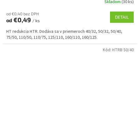
Skladom
(30 ks)
od €0,40 bez DPH
DETAIL
€0,49
od
/ ks
HT redukcia HTR. Dodáva sa v priemeroch 40/32, 50/32, 50/40,
75/50, 110/50, 110/75, 125/110, 160/110, 160/125.
Kód:
HTRB 50/40