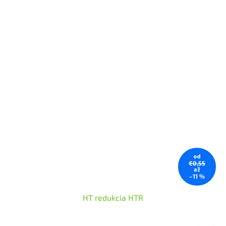
od
€0,55
až
–11 %
HT redukcia HTR