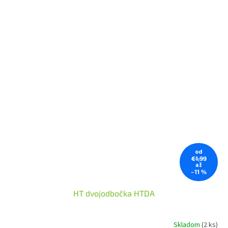
od
€1,99
až
–11 %
HT dvojodbočka HTDA
Skladom
(2 ks)