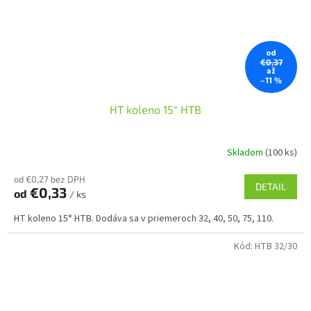
od
€0,37
až
–11 %
HT koleno 15° HTB
Skladom
(100 ks)
od €0,27 bez DPH
DETAIL
€0,33
od
/ ks
HT koleno 15° HTB. Dodáva sa v priemeroch 32, 40, 50, 75, 110.
Kód:
HTB 32/30