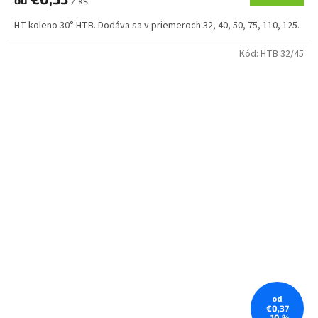
/ ks
HT koleno 30° HTB. Dodáva sa v priemeroch 32, 40, 50, 75, 110, 125.
Kód:
HTB 32/45
od
€0,37
–10 %