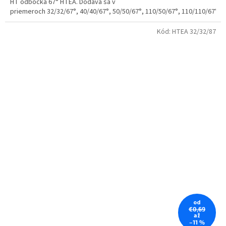
HT odbočka 67° HTEA. Dodáva sa v
priemeroch 32/32/67°, 40/40/67°, 50/50/67°, 110/50/67°, 110/110/67°.
Kód:
HTEA 32/32/87
od
€0,69
až
–11 %