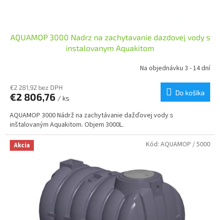
o
v
AQUAMOP 3000 Nadrz na zachytavanie dazdovej vody s
instalovanym Aquakitom
Na objednávku 3 - 14 dní
€2 281,92 bez DPH
Do košíka
€2 806,76
/ ks
AQUAMOP 3000 Nádrž na zachytávanie dažďovej vody s
inštalovaným Aquakitom. Objem 3000L.
Kód:
AQUAMOP / 5000
Akcia