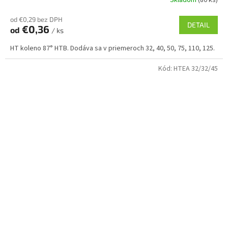
Skladom
(80 ks)
od €0,29 bez DPH
DETAIL
€0,36
od
/ ks
HT koleno 87° HTB. Dodáva sa v priemeroch 32, 40, 50, 75, 110, 125.
Kód:
HTEA 32/32/45