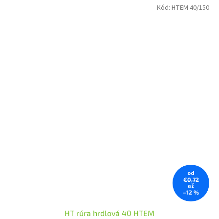
Kód:
HTEM 40/150
od
€0,72
až
–12 %
HT rúra hrdlová 40 HTEM