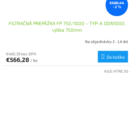
€580,44
–2 %
FILTRAČNÁ PREPÁŽKA FP 750/1000 – TYP-A ODN1000,
výška 750mm
Na objednávku 3 - 14 dní
€460,39 bez DPH
Do košíka
€566,28
/ ks
Kód:
HTRE 50