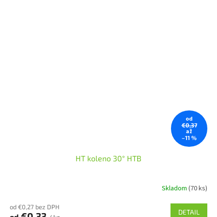
od
€0,37
až
–11 %
HT koleno 30° HTB
Skladom
(70 ks)
od €0,27 bez DPH
DETAIL
€0,33
od