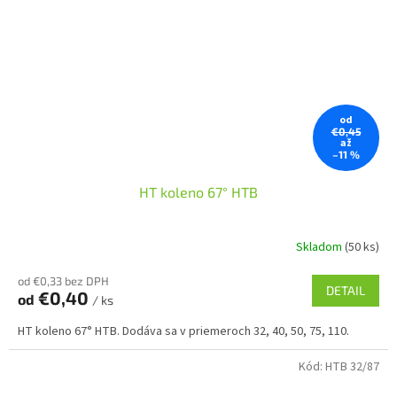
od
€0,45
až
–11 %
HT koleno 67° HTB
Skladom
(50 ks)
od €0,33 bez DPH
DETAIL
€0,40
od
/ ks
HT koleno 67° HTB. Dodáva sa v priemeroch 32, 40, 50, 75, 110.
Kód:
HTB 32/87