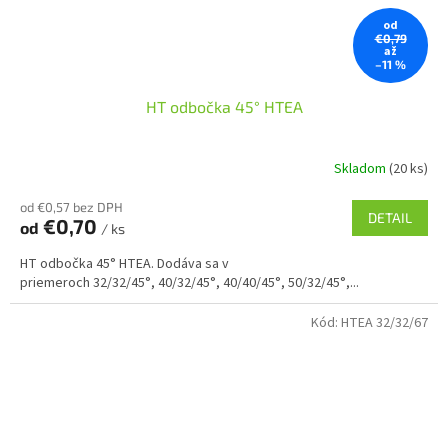
od
€0,79
až
–11 %
HT odbočka 45° HTEA
Skladom
(20 ks)
od €0,57 bez DPH
DETAIL
€0,70
od
/ ks
HT odbočka 45° HTEA. Dodáva sa v
priemeroch 32/32/45°, 40/32/45°, 40/40/45°, 50/32/45°,...
Kód:
HTEA 32/32/67