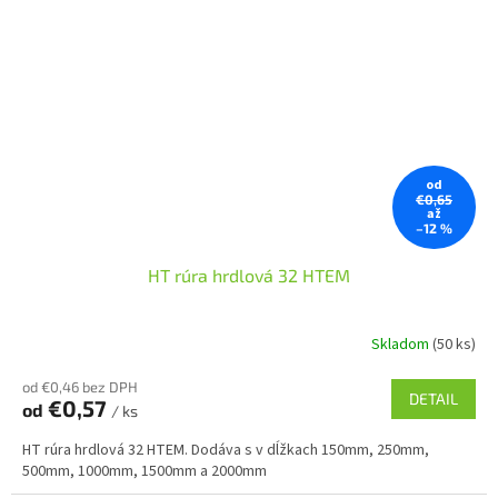
od
€0,65
až
–12 %
HT rúra hrdlová 32 HTEM
Skladom
(50 ks)
od €0,46 bez DPH
DETAIL
€0,57
od
/ ks
HT rúra hrdlová 32 HTEM. Dodáva s v dĺžkach 150mm, 250mm,
500mm, 1000mm, 1500mm a 2000mm