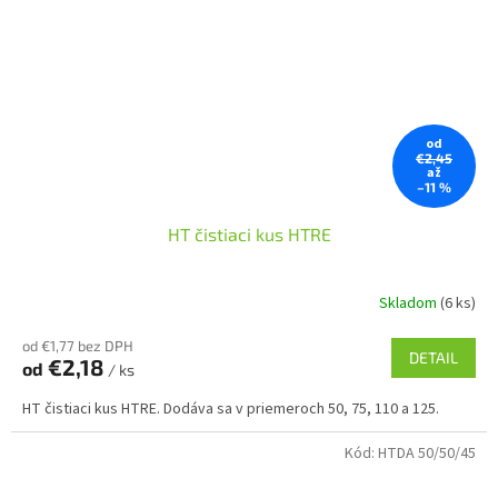
od
€2,45
až
–11 %
HT čistiaci kus HTRE
Skladom
(6 ks)
od €1,77 bez DPH
DETAIL
€2,18
od
/ ks
HT čistiaci kus HTRE. Dodáva sa v priemeroch 50, 75, 110 a 125.
Kód:
HTDA 50/50/45