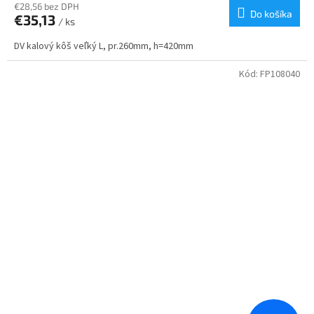
€28,56 bez DPH
Do košíka
€35,13
/ ks
DV kalový kôš veľký L, pr.260mm, h=420mm
Kód:
FP108040