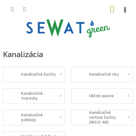
Prejsť
NÁKUP
na
obsah
KOŠÍK
Kanalizácia
Kanalizačné šachty
Kanalizačné rúry
Kanalizačné
Uličné vpuste
tvarovky
Kanalizačné
Kanalizačné
revízne šachty
poklopy
DN315-400