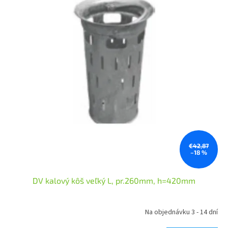
€42,87
–18 %
DV kalový kôš veľký L, pr.260mm, h=420mm
Na objednávku 3 - 14 dní