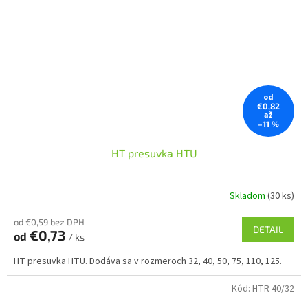
od
€0,82
až
–11 %
HT presuvka HTU
Skladom
(30 ks)
od €0,59 bez DPH
DETAIL
€0,73
od
/ ks
HT presuvka HTU. Dodáva sa v rozmeroch 32, 40, 50, 75, 110, 125.
Kód:
HTR 40/32