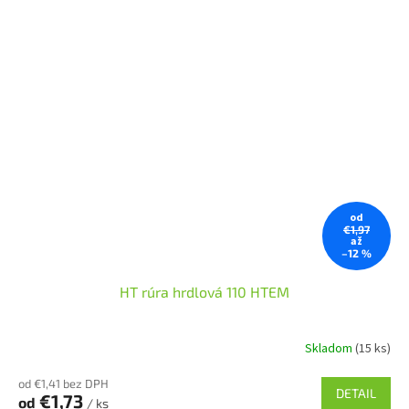
od
€1,97
až
–12 %
HT rúra hrdlová 110 HTEM
Skladom
(15 ks)
od €1,41 bez DPH
DETAIL
€1,73
od
/ ks