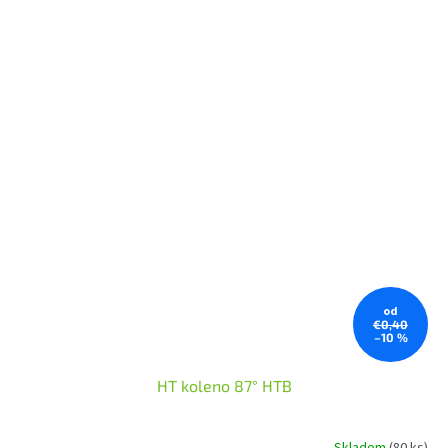
od
€0,40
–10 %
HT koleno 87° HTB