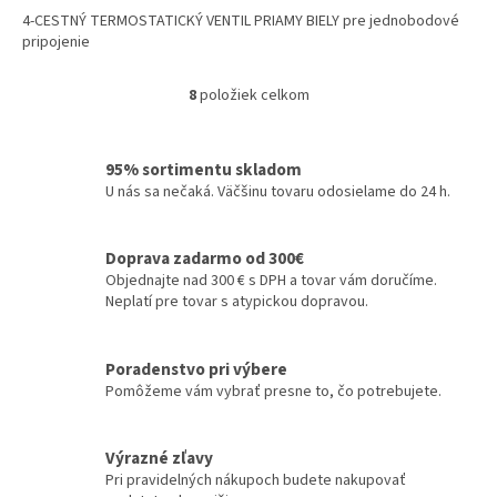
4-CESTNÝ TERMOSTATICKÝ VENTIL PRIAMY BIELY pre jednobodové
pripojenie
8
položiek celkom
O
v
l
á
95% sortimentu skladom
d
U nás sa nečaká. Väčšinu tovaru odosielame do 24 h.
a
c
i
Doprava zadarmo od 300€
e
Objednajte nad 300 € s DPH a tovar vám doručíme.
p
Neplatí pre tovar s atypickou dopravou.
r
v
k
Poradenstvo pri výbere
y
Pomôžeme vám vybrať presne to, čo potrebujete.
v
ý
p
Výrazné zľavy
i
Pri pravidelných nákupoch budete nakupovať
s