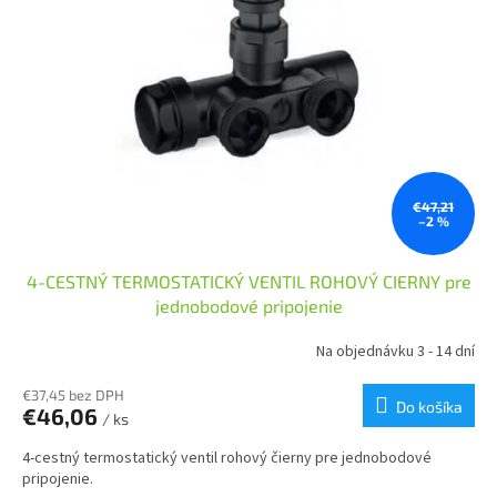
€47,21
–2 %
4-CESTNÝ TERMOSTATICKÝ VENTIL ROHOVÝ CIERNY pre
jednobodové pripojenie
Na objednávku 3 - 14 dní
€37,45 bez DPH
Do košíka
€46,06
/ ks
4-cestný termostatický ventil rohový čierny pre jednobodové
pripojenie.