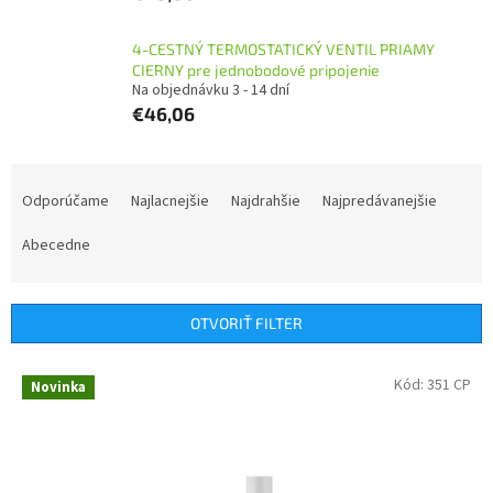
4-CESTNÝ TERMOSTATICKÝ VENTIL PRIAMY
CIERNY pre jednobodové pripojenie
Na objednávku 3 - 14 dní
€46,06
R
a
Odporúčame
Najlacnejšie
Najdrahšie
Najpredávanejšie
d
e
Abecedne
n
i
e
OTVORIŤ FILTER
p
r
V
Kód:
351 CP
Novinka
o
ý
d
p
u
i
k
s
t