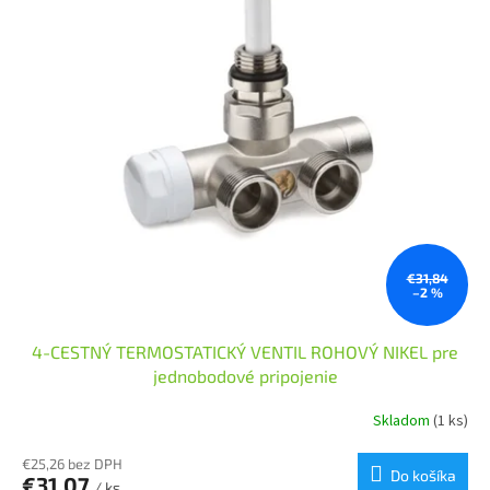
p
o
r
v
o
d
u
k
t
o
v
€31,84
–2 %
4-CESTNÝ TERMOSTATICKÝ VENTIL ROHOVÝ NIKEL pre
jednobodové pripojenie
Skladom
(1 ks)
€25,26 bez DPH
Do košíka
€31,07
/ ks