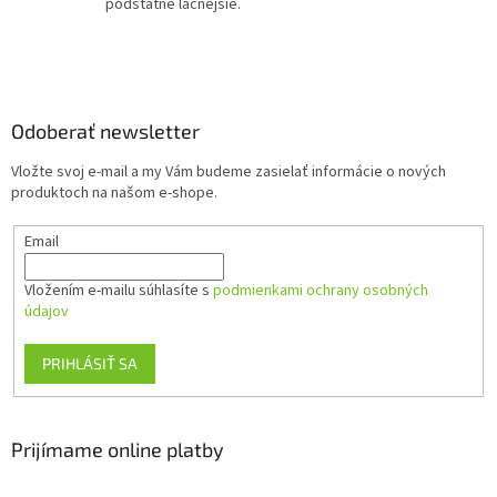
podstatne lacnejšie.
u
Z
á
p
ä
Odoberať newsletter
t
Vložte svoj e-mail a my Vám budeme zasielať informácie o nových
i
produktoch na našom e-shope.
e
Email
Vložením e-mailu súhlasíte s
podmienkami ochrany osobných
údajov
PRIHLÁSIŤ SA
Prijímame online platby