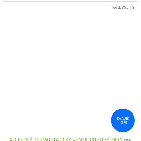
Kód:
351 TB
€44,90
–2 %
4-CESTNÝ TERMOSTATICKÝ VENTIL ROHOVÝ BIELY pre