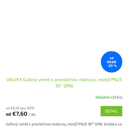
od
€9,50
–20 %
VALVEX Guľový ventil s prevlečnou maticou, motýľ PN25
95° SPIN
Skladom
(10 ks)
od €6,18 bez DPH
DETAIL
€7,60
od
/ ks
Guľový ventil s prevlečnou maticou, motýľ PN25 95° SPIN. Dodáva sa