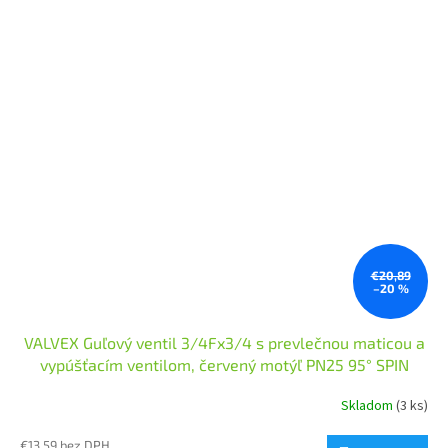
€20,89
–20 %
VALVEX Guľový ventil 3/4Fx3/4 s prevlečnou maticou a
vypúšťacím ventilom, červený motýľ PN25 95° SPIN
Skladom
(3 ks)
€13,59 bez DPH