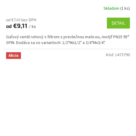
Skladom
(1 ks)
od €7,41 bez DPH
DETAIL
€9,11
od
/ ks
Guľový ventil rohový s filtrom s prevlečnou maticou, motýľ PN25 95°
SPIN. Dodáva sa vo variantoch: 1/2"Mx1/2" a 3/4"Mx3/4".
Kód:
1473790
Akcia