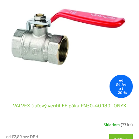
t
p
o
r
v
o
d
u
k
t
o
v
od
€4,44
až
–20 %
VALVEX Guľový ventil FF páka PN30-40 180° ONYX
Skladom
(77 ks)
od €2,89 bez DPH