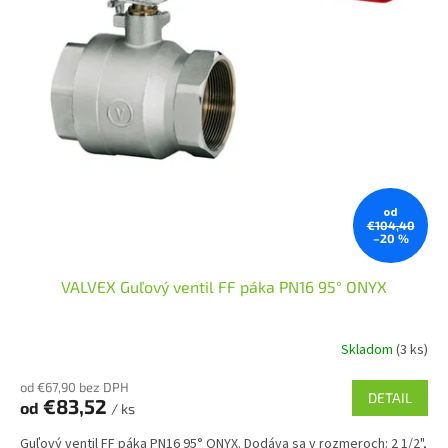
od
€104,40
–20 %
VALVEX Guľový ventil FF páka PN16 95° ONYX
Skladom
(3 ks)
od €67,90 bez DPH
DETAIL
€83,52
od
/ ks
Guľový ventil FF páka PN16 95° ONYX. Dodáva sa v rozmeroch: 2 1/2",