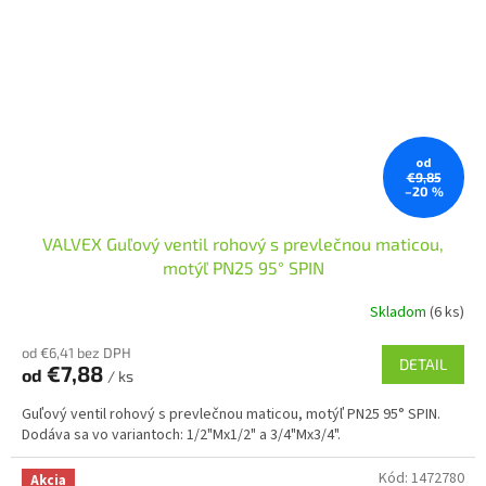
od
€9,85
–20 %
VALVEX Guľový ventil rohový s prevlečnou maticou,
motýľ PN25 95° SPIN
Skladom
(6 ks)
od €6,41 bez DPH
DETAIL
€7,88
od
/ ks
Guľový ventil rohový s prevlečnou maticou, motýľ PN25 95° SPIN.
Dodáva sa vo variantoch: 1/2"Mx1/2" a 3/4"Mx3/4".
Kód:
1472780
Akcia