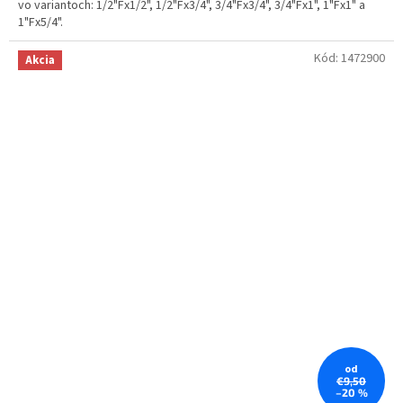
vo variantoch: 1/2"Fx1/2", 1/2"Fx3/4", 3/4"Fx3/4", 3/4"Fx1", 1"Fx1" a
1"Fx5/4".
Kód:
1472900
Akcia
od
€9,50
–20 %