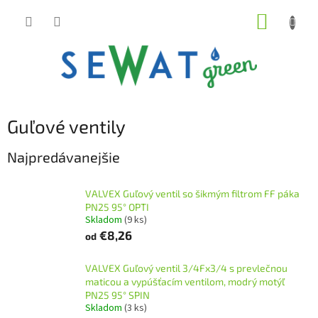
Prejsť
NÁKUP
na
obsah
KOŠÍK
Guľové ventily
Najpredávanejšie
VALVEX Guľový ventil so šikmým filtrom FF páka
PN25 95° OPTI
Skladom
(9 ks)
€8,26
od
VALVEX Guľový ventil 3/4Fx3/4 s prevlečnou
maticou a vypúšťacím ventilom, modrý motýľ
PN25 95° SPIN
Skladom
(3 ks)