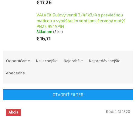
€17,26
VALVEX Guľový ventil 3/4Fx3/4 s prevlečnou
maticou a vypúšťacím ventilom, červený motýľ
PN25 95° SPIN
Skladom
(3 ks)
€16,71
R
a
Odporúčame
Najlacnejšie
Najdrahšie
Najpredávanejšie
d
e
Abecedne
n
i
e
OTVORIŤ FILTER
p
r
V
Kód:
1452320
Akcia
o
ý
d
p
u
i
k
s