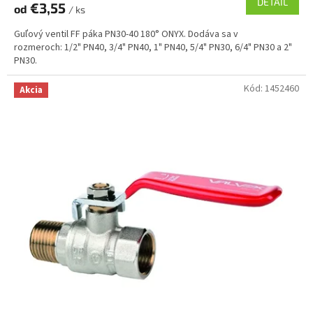
DETAIL
€3,55
od
/ ks
Guľový ventil FF páka PN30-40 180° ONYX. Dodáva sa v
rozmeroch: 1/2" PN40, 3/4" PN40, 1" PN40, 5/4" PN30, 6/4" PN30 a 2"
PN30.
Kód:
1452460
Akcia