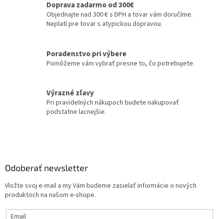
i
Doprava zadarmo od 300€
e
Objednajte nad 300 € s DPH a tovar vám doručíme.
p
Neplatí pre tovar s atypickou dopravou.
r
v
k
Poradenstvo pri výbere
y
Pomôžeme vám vybrať presne to, čo potrebujete.
v
ý
p
Výrazné zľavy
i
Pri pravidelných nákupoch budete nakupovať
s
podstatne lacnejšie.
u
Z
á
p
ä
Odoberať newsletter
t
Vložte svoj e-mail a my Vám budeme zasielať informácie o nových
i
produktoch na našom e-shope.
e
Email