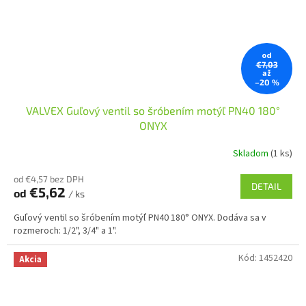
od
€7,03
až
–20 %
VALVEX Guľový ventil so šróbením motýľ PN40 180°
ONYX
Skladom
(1 ks)
od €4,57 bez DPH
DETAIL
€5,62
od
/ ks
Guľový ventil so šróbením motýľ PN40 180° ONYX. Dodáva sa v
rozmeroch: 1/2", 3/4" a 1".
Kód:
1452420
Akcia