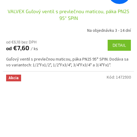
VALVEX Guľový ventil s prevlečnou maticou, páka PN25
95° SPIN
Na objednávku 3 - 14 dní
od €6,18 bez DPH
DETAIL
€7,60
od
/ ks
Guľový ventil s prevlečnou maticou, páka PN25 95° SPIN. Dodáva sa
vo variantoch: 1/2"Fx1/2", 1/2"Fx3/4", 3/4"Fx3/4" a 3/4"Fx1".
Kód:
1472930
Akcia