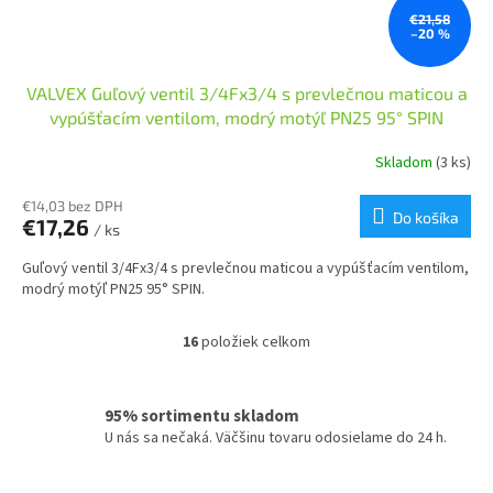
€21,58
–20 %
VALVEX Guľový ventil 3/4Fx3/4 s prevlečnou maticou a
vypúšťacím ventilom, modrý motýľ PN25 95° SPIN
Skladom
(3 ks)
€14,03 bez DPH
Do košíka
€17,26
/ ks
Guľový ventil 3/4Fx3/4 s prevlečnou maticou a vypúšťacím ventilom,
modrý motýľ PN25 95° SPIN.
16
položiek celkom
O
v
l
á
95% sortimentu skladom
d
U nás sa nečaká. Väčšinu tovaru odosielame do 24 h.
a
c