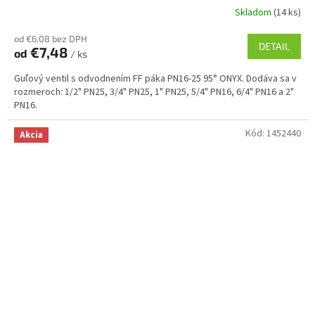
Skladom
(14 ks)
od €6,08 bez DPH
DETAIL
€7,48
od
/ ks
Guľový ventil s odvodnením FF páka PN16-25 95° ONYX. Dodáva sa v
rozmeroch: 1/2" PN25, 3/4" PN25, 1" PN25, 5/4" PN16, 6/4" PN16 a 2"
PN16.
Kód:
1452440
Akcia