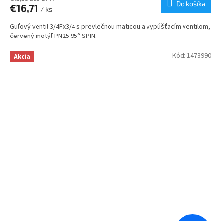
Do košíka
€16,71
/ ks
Guľový ventil 3/4Fx3/4 s prevlečnou maticou a vypúšťacím ventilom,
červený motýľ PN25 95° SPIN.
Kód:
1473990
Akcia