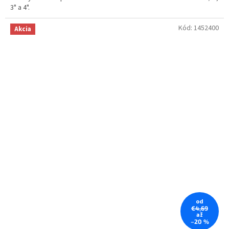
3" a 4".
Kód:
1452400
Akcia
od
€4,69
až
–20 %