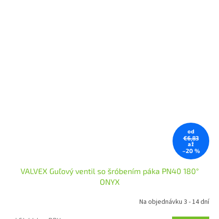
od
€6,83
až
–20 %
VALVEX Guľový ventil so šróbením páka PN40 180°
ONYX
Na objednávku 3 - 14 dní