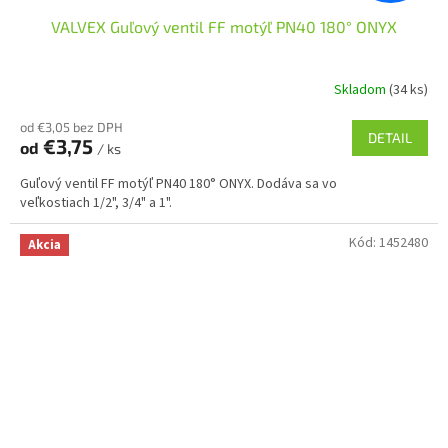
VALVEX Guľový ventil FF motýľ PN40 180° ONYX
Skladom
(34 ks)
od €3,05 bez DPH
DETAIL
€3,75
od
/ ks
Guľový ventil FF motýľ PN40 180° ONYX. Dodáva sa vo
veľkostiach 1/2", 3/4" a 1".
Kód:
1452480
Akcia