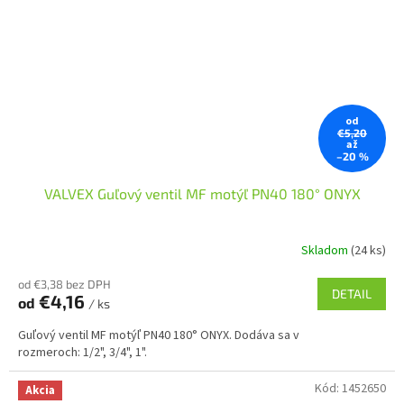
od
€5,20
až
–20 %
VALVEX Guľový ventil MF motýľ PN40 180° ONYX
Skladom
(24 ks)
od €3,38 bez DPH
DETAIL
€4,16
od
/ ks
Guľový ventil MF motýľ PN40 180° ONYX. Dodáva sa v
rozmeroch: 1/2", 3/4", 1".
Kód:
1452650
Akcia