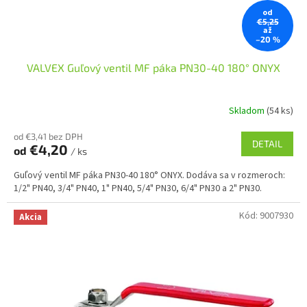
od
€5,25
až
–20 %
VALVEX Guľový ventil MF páka PN30-40 180° ONYX
Skladom
(54 ks)
od €3,41 bez DPH
DETAIL
€4,20
od
/ ks
Guľový ventil MF páka PN30-40 180° ONYX. Dodáva sa v rozmeroch:
1/2" PN40, 3/4" PN40, 1" PN40, 5/4" PN30, 6/4" PN30 a 2" PN30.
Kód:
9007930
Akcia