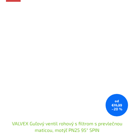
od
€11,39
–20 %
VALVEX Guľový ventil rohový s filtrom s prevlečnou
maticou, motýľ PN25 95° SPIN