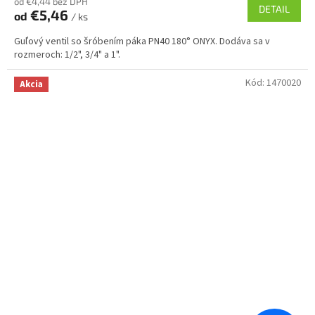
od €4,44 bez DPH
DETAIL
€5,46
od
/ ks
Guľový ventil so šróbením páka PN40 180° ONYX. Dodáva sa v
rozmeroch: 1/2", 3/4" a 1".
Kód:
1470020
Akcia