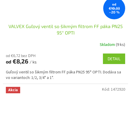
od
€10,33
–20 %
VALVEX Guľový ventil so šikmým filtrom FF páka PN25
95° OPTI
Skladom
(9 ks)
od €6,72 bez DPH
DETAIL
€8,26
od
/ ks
Guľový ventil so šikmým filtrom FF páka PN25 95° OPTI. Dodáva sa
vo variantoch: 1/2, 3/4" a 1".
Kód:
1472920
Akcia