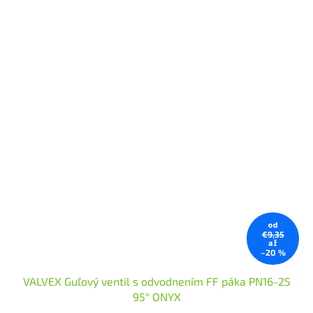
od
€9,35
až
–20 %
VALVEX Guľový ventil s odvodnením FF páka PN16-25
95° ONYX