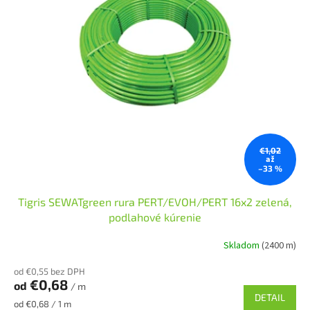
v
o
d
u
k
t
o
v
€1,02
až
–33 %
Tigris SEWATgreen rura PERT/EVOH/PERT 16x2 zelená,
podlahové kúrenie
Skladom
(2400 m)
od €0,55 bez DPH
€0,68
od
/ m
DETAIL
Jednotková
od €0,68 / 1 m