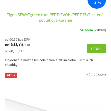
–31 %
Tigris SEWATgreen rura PERT/EVOH/PERT 17x2 zelená,
podlahové kúrenie
Skladom
(2800 m)
od €0,59 bez DPH
€0,73
od
/ m
DETAIL
Jednotková
od €0,73 / 1 m
cena:
Objednať je možné len celé balenie 200 m alebo 560 m a ich
násobky.
Kód:
1062046
Akcia