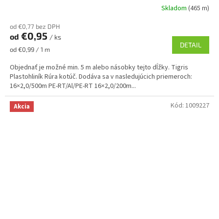
Skladom
(465 m)
od €0,77 bez DPH
€0,95
od
/ ks
DETAIL
Jednotková
od €0,99 / 1 m
cena:
Objednať je možné min. 5 m alebo násobky tejto dĺžky. Tigris
Plastohliník Rúra kotúč. Dodáva sa v nasledujúcich priemeroch:
16×2,0/500m PE-RT/Al/PE-RT 16×2,0/200m...
Kód:
1009227
Akcia