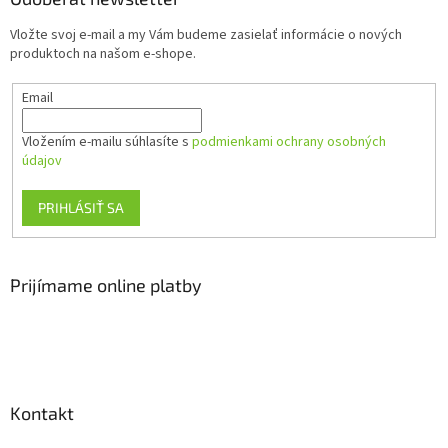
t
Vložte svoj e-mail a my Vám budeme zasielať informácie o nových
i
produktoch na našom e-shope.
e
Email
Vložením e-mailu súhlasíte s
podmienkami ochrany osobných
údajov
PRIHLÁSIŤ SA
Prijímame online platby
Kontakt