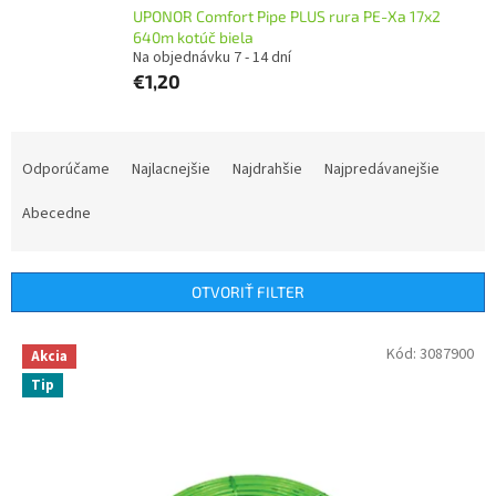
UPONOR Comfort Pipe PLUS rura PE-Xa 17x2
640m kotúč biela
Na objednávku 7 - 14 dní
€1,20
R
a
Odporúčame
Najlacnejšie
Najdrahšie
Najpredávanejšie
d
e
Abecedne
n
i
e
OTVORIŤ FILTER
p
r
V
Kód:
3087900
Akcia
o
ý
d
Tip
p
u
i
k
s
t
p
o
r