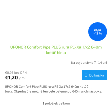
€1,37
–12 %
UPONOR Comfort Pipe PLUS rura PE-Xa 17x2 640m
kotúč biela
Na objednávku 7 - 14 dní
€0,98 bez DPH
Do košíka
€1,20
/ m
UPONOR Comfort Pipe PLUS rura PE-Xa 17x2 640m kotúč
biela. Objednať je možné len celé balenie po 640m a ich násobky.
7
položiek celkom
O
v