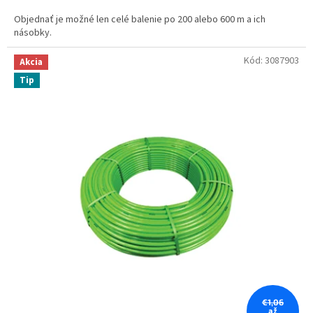
cena:
Objednať je možné len celé balenie po 200 alebo 600 m a ich
násobky.
Kód:
3087903
Akcia
Tip
€1,06
až