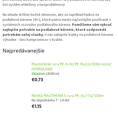
bol systém efektívny a bezproblémový.
Na sklade držíme bežné dimenzie, ako sú napríklad hadice na
podlahové kúrenie 16×2, ktoré patria medzi najčastejšie používané v
systémoch rozvodov podlahového kúrenia.
Pomôžeme vám vybrať
najlepšie potrubie na podlahové kúrenie, ktoré zodpovedá
potrebám vašej stavby.
U nás nakúpite trubky na podlahové kúrenie
výhodne – bez kompromisov v kvalite.
Najpredávanejšie
Plastohlinik rúra PE-X/Al/PE 16x2,0/600m kotúč
HYDROLAND
Skladom
(4200 m)
€0,73
REHAU RAUTHERM S rura PE-Xa 17x2 500m
Na objednávku 7 - 14 dní
€1,15