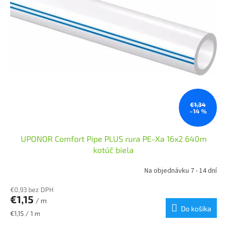
€1,34
–14 %
UPONOR Comfort Pipe PLUS rura PE-Xa 16x2 640m
kotúč biela
Na objednávku 7 - 14 dní
€0,93 bez DPH
€1,15
/ m
Do košíka
Jednotková
€1,15 / 1 m
cena: