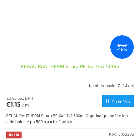
€1,37
–16 %
REHAU RAUTHERM S rura PE-Xa 17x2 500m
Na objednávku 7 - 14 dní
€0,93 bez DPH
Do košíka
€1,15
/ m
REHAU RAUTHERM S rura PE-Xa 17x2 500m. Objednať je možné len
celé balenie po 500m a ich násobky.
Kód:
3052202
Akcia