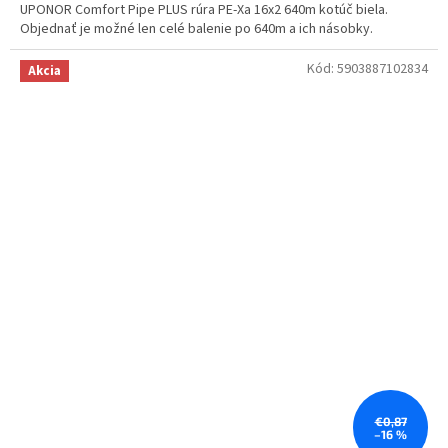
UPONOR Comfort Pipe PLUS rúra PE-Xa 16x2 640m kotúč biela.
Objednať je možné len celé balenie po 640m a ich násobky.
Kód:
5903887102834
Akcia
€0,87
–16 %