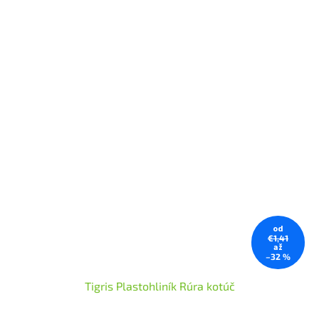
od
€1,41
až
–32 %
Tigris Plastohliník Rúra kotúč