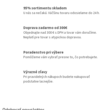
l
á
95% sortimentu skladom
d
U nás sa nečaká. Väčšinu tovaru odosielame do 24 h.
a
c
i
Doprava zadarmo od 300€
e
Objednajte nad 300 € s DPH a tovar vám doručíme.
p
Neplatí pre tovar s atypickou dopravou.
r
v
k
Poradenstvo pri výbere
y
Pomôžeme vám vybrať presne to, čo potrebujete.
v
ý
p
Výrazné zľavy
i
Pri pravidelných nákupoch budete nakupovať
s
podstatne lacnejšie.
u
Z
á
p
ä
Odoberať newsletter