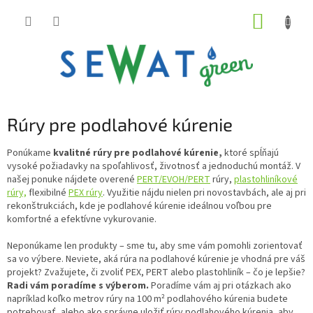
Prejsť
NÁKUP
na
obsah
KOŠÍK
Rúry pre podlahové kúrenie
Ponúkame
kvalitné rúry pre podlahové kúrenie,
ktoré spĺňajú
vysoké požiadavky na spoľahlivosť, životnosť a jednoduchú montáž. V
našej ponuke nájdete overené
PERT/EVOH/PERT
rúry,
plastohliníkové
rúry,
flexibilné
PEX rúry
. Využitie nájdu nielen pri novostavbách, ale aj pri
rekonštrukciách, kde je podlahové kúrenie ideálnou voľbou pre
komfortné a efektívne vykurovanie.
Neponúkame len produkty – sme tu, aby sme vám pomohli zorientovať
sa vo výbere. Neviete, aká rúra na podlahové kúrenie je vhodná pre váš
projekt? Zvažujete, či zvoliť PEX, PERT alebo plastohliník – čo je lepšie?
Radi vám poradíme s výberom.
Poradíme vám aj pri otázkach ako
napríklad koľko metrov rúry na 100 m² podlahového kúrenia budete
potrebovať, alebo ako správne uložiť rúry podlahového kúrenia, aby