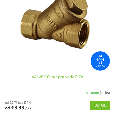
od
€4,16
až
–20 %
VALVEX Filter pre vodu PIZA
Skladom
(13 ks)
od €2,71 bez DPH
DETAIL
€3,33
od
/ ks