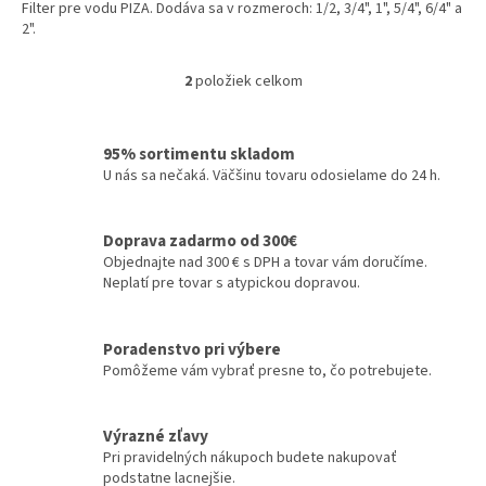
Filter pre vodu PIZA. Dodáva sa v rozmeroch: 1/2, 3/4", 1", 5/4", 6/4" a
2".
2
položiek celkom
O
v
l
á
95% sortimentu skladom
d
U nás sa nečaká. Väčšinu tovaru odosielame do 24 h.
a
c
i
Doprava zadarmo od 300€
e
Objednajte nad 300 € s DPH a tovar vám doručíme.
p
Neplatí pre tovar s atypickou dopravou.
r
v
k
Poradenstvo pri výbere
y
Pomôžeme vám vybrať presne to, čo potrebujete.
v
ý
p
Výrazné zľavy
i
Pri pravidelných nákupoch budete nakupovať
s
podstatne lacnejšie.
u