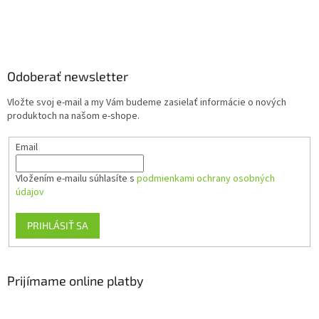
Z
á
p
ä
Odoberať newsletter
t
Vložte svoj e-mail a my Vám budeme zasielať informácie o nových
i
produktoch na našom e-shope.
e
Email
Vložením e-mailu súhlasíte s
podmienkami ochrany osobných
údajov
PRIHLÁSIŤ SA
Prijímame online platby