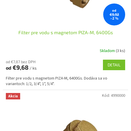
k
t
od
o
€9,92
–2 %
v
Filter pre vodu s magnetom PIZA-M, 6400Gs
Skladom
(3 ks)
od €7,87 bez DPH
DETAIL
€9,68
od
/ ks
Filter pre vodu s magnetom PIZA-M, 6400Gs. Dodáva sa vo
variantoch: 1/2, 3/4", 1", 5/4".
Kód:
4990000
Akcia