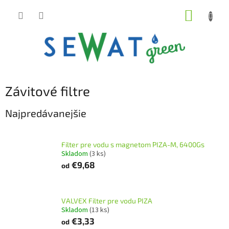
Prejsť
NÁKUP
na
obsah
KOŠÍK
Závitové filtre
Najpredávanejšie
Filter pre vodu s magnetom PIZA-M, 6400Gs
Skladom
(3 ks)
€9,68
od
VALVEX Filter pre vodu PIZA
Skladom
(13 ks)
€3,33
od