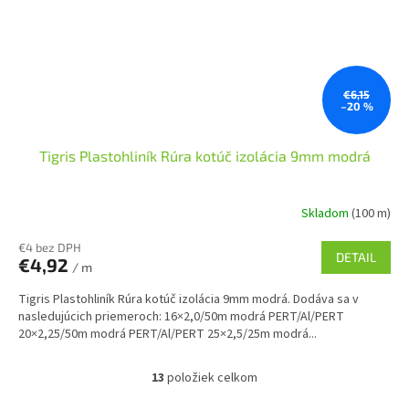
€6,15
–20 %
Tigris Plastohliník Rúra kotúč izolácia 9mm modrá
Skladom
(100 m)
€4 bez DPH
DETAIL
€4,92
/ m
Tigris Plastohliník Rúra kotúč izolácia 9mm modrá. Dodáva sa v
nasledujúcich priemeroch: 16×2,0/50m modrá PERT/Al/PERT
20×2,25/50m modrá PERT/Al/PERT 25×2,5/25m modrá...
13
položiek celkom
O
v