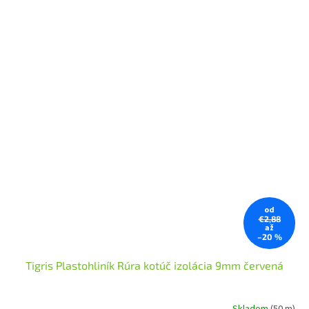
od
€2,88
až
–20 %
Tigris Plastohliník Rúra kotúč izolácia 9mm červená
Skladom
(50 m)