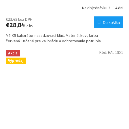
Na objednávku 3 - 14 dní
€23,45 bez DPH
Do košíka
€28,84
/ ks
M5-K5 kalibrátor nasadzovací klúč. Materiál kov, farba
červená. Určené pre kalibráciu a odhrotovanie potrubia.
Kód:
HAL 15X1
Akcia
Výpredaj