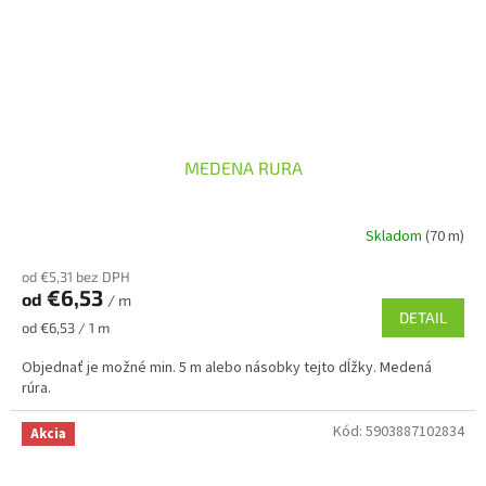
MEDENA RURA
Skladom
(70 m)
od €5,31 bez DPH
€6,53
od
/ m
DETAIL
Jednotková
od €6,53 / 1 m
cena:
Objednať je možné min. 5 m alebo násobky tejto dĺžky. Medená
rúra.
Kód:
5903887102834
Akcia