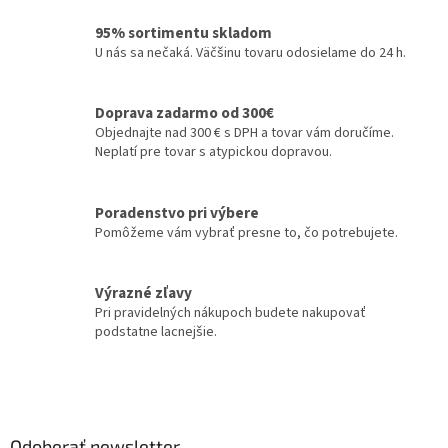
l
á
95% sortimentu skladom
d
U nás sa nečaká. Väčšinu tovaru odosielame do 24 h.
a
c
i
Doprava zadarmo od 300€
e
Objednajte nad 300 € s DPH a tovar vám doručíme.
p
Neplatí pre tovar s atypickou dopravou.
r
v
k
Poradenstvo pri výbere
y
Pomôžeme vám vybrať presne to, čo potrebujete.
v
ý
p
Výrazné zľavy
i
Pri pravidelných nákupoch budete nakupovať
s
podstatne lacnejšie.
u
Z
á
p
ä
Odoberať newsletter