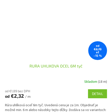
od
€2,73
až
–15 %
RURA UHLIKOVA OCEL 6M tyč
Skladom
(18 m)
od €1,89 bez DPH
DETAIL
€2,32
od
/ m
Rúra uhlíková oceľ 6m tyč. Uvedená cena je za 1m. Objednať je
možné min. 6 m alebo násobky tejto dĺžky. Dodáva sa vo variantoch: