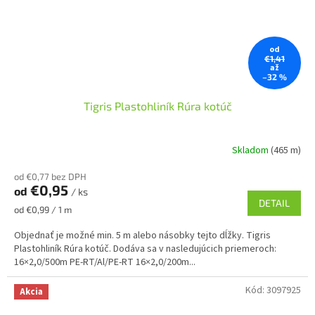
od
€1,41
až
–32 %
Tigris Plastohliník Rúra kotúč
Skladom
(465 m)
od €0,77 bez DPH
€0,95
od
/ ks
DETAIL
Jednotková
od €0,99 / 1 m
cena:
Objednať je možné min. 5 m alebo násobky tejto dĺžky. Tigris
Plastohliník Rúra kotúč. Dodáva sa v nasledujúcich priemeroch:
16×2,0/500m PE-RT/Al/PE-RT 16×2,0/200m...
Kód:
3097925
Akcia