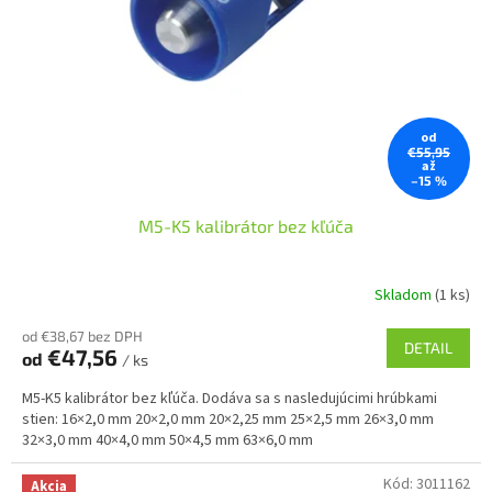
od
€55,95
až
–15 %
M5-K5 kalibrátor bez kľúča
Skladom
(1 ks)
od €38,67 bez DPH
DETAIL
€47,56
od
/ ks
M5-K5 kalibrátor bez kľúča. Dodáva sa s nasledujúcimi hrúbkami
stien: 16×2,0 mm 20×2,0 mm 20×2,25 mm 25×2,5 mm 26×3,0 mm
32×3,0 mm 40×4,0 mm 50×4,5 mm 63×6,0 mm
Kód:
3011162
Akcia