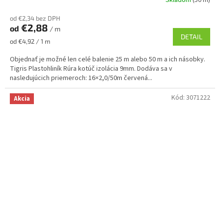
od €2,34 bez DPH
€2,88
od
/ m
DETAIL
Jednotková
od €4,92 / 1 m
cena:
Objednať je možné len celé balenie 25 m alebo 50 m a ich násobky.
Tigris Plastohliník Rúra kotúč izolácia 9mm. Dodáva sa v
nasledujúcich priemeroch: 16×2,0/50m červená...
Kód:
3071222
Akcia