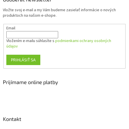
t
Vložte svoj e-mail a my Vám budeme zasielať informácie o nových
i
produktoch na našom e-shope.
e
Email
Vložením e-mailu súhlasíte s
podmienkami ochrany osobných
údajov
PRIHLÁSIŤ SA
Prijímame online platby
Kontakt