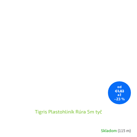
od
€1,83
až
–23 %
Tigris Plastohliník Rúra 5m tyč
Skladom
(115 m)