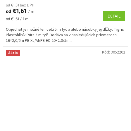
od €1,31 bez DPH
€1,61
od
/ m
DETAIL
Jednotková
od €1,61 / 1 m
cena:
Objednať je možné len celú 5 m tyč a alebo násobky jej dĺžky. Tigris
Plastohliník Rúra 5 m tyč. Dodáva sa v nasledujúcich priemeroch:
16×2,0/5m PE-Xc/Al/PE-HD 20×2,0/5m...
Kód:
3052202
Akcia