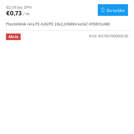
€0,59 bez DPH
Do košíka
€0,73
/ m
Plastohlinik rúra PE-X/Al/PE 16x2,0/600m kotúč HYDROLAND
Kód:
AH700700600100
Akcia