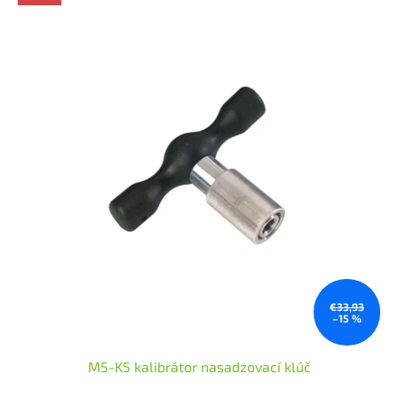
€33,93
–15 %
M5-K5 kalibrátor nasadzovací klúč