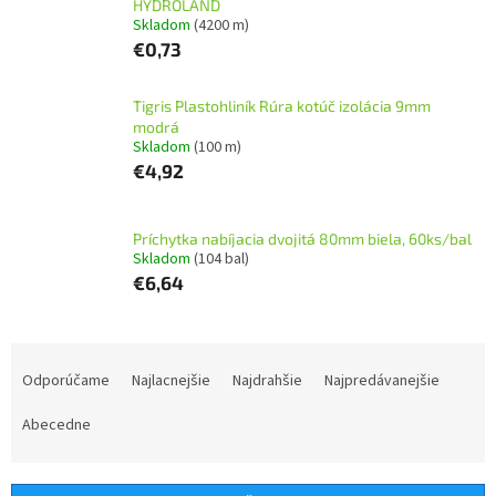
HYDROLAND
Skladom
(4200 m)
€0,73
Tigris Plastohliník Rúra kotúč izolácia 9mm
modrá
Skladom
(100 m)
€4,92
Príchytka nabíjacia dvojitá 80mm biela, 60ks/bal
Skladom
(104 bal)
€6,64
R
a
Odporúčame
Najlacnejšie
Najdrahšie
Najpredávanejšie
d
e
Abecedne
n
i