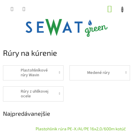
Prejsť
NÁKUP
na
obsah
KOŠÍK
Rúry na kúrenie
Plastohliníkové
Medené rúry
rúry Wavin
Rúry z uhlíkovej
ocele
Najpredávanejšie
Plastohlinik rúra PE-X/Al/PE 16x2,0/600m kotúč