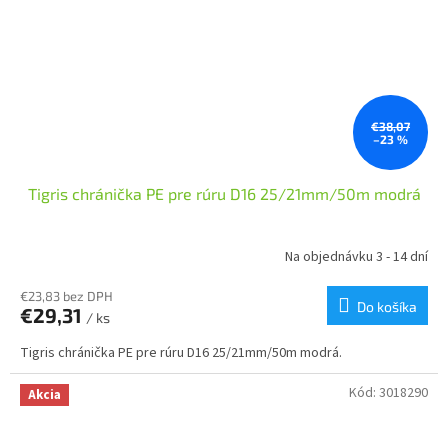
€38,07
–23 %
Tigris chránička PE pre rúru D16 25/21mm/50m modrá
Na objednávku 3 - 14 dní
€23,83 bez DPH
Do košíka
€29,31
/ ks
Tigris chránička PE pre rúru D16 25/21mm/50m modrá.
Kód:
3018290
Akcia