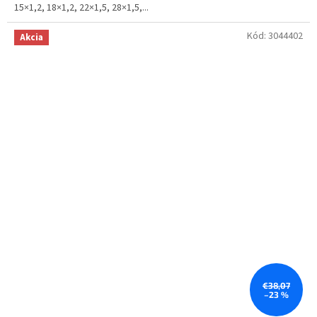
15×1,2, 18×1,2, 22×1,5, 28×1,5,...
Kód:
3044402
Akcia
€38,07
–23 %