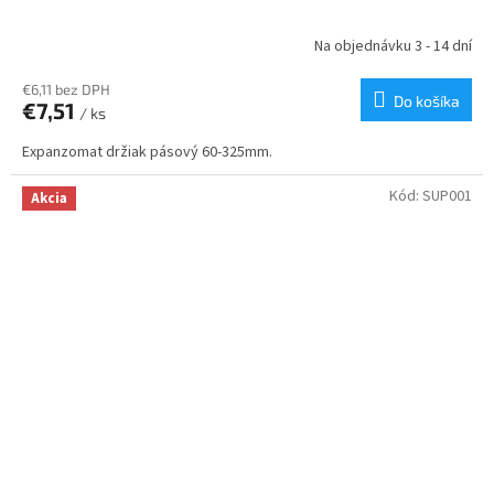
Na objednávku 3 - 14 dní
€6,11 bez DPH
Do košíka
€7,51
/ ks
Expanzomat držiak pásový 60-325mm.
Kód:
SUP001
Akcia