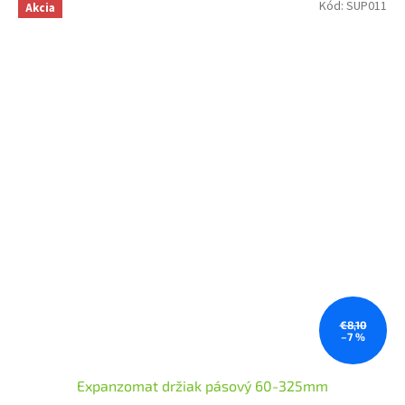
Kód:
SUP011
Akcia
€8,10
–7 %
Expanzomat držiak pásový 60-325mm