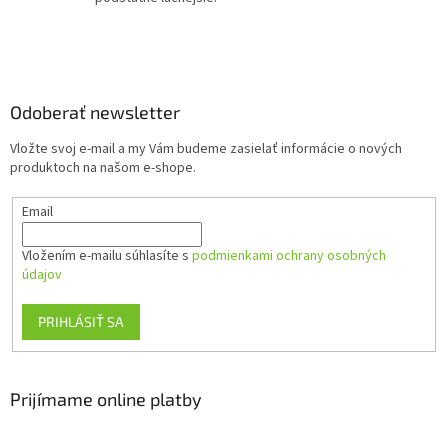
u
Z
á
p
ä
Odoberať newsletter
t
Vložte svoj e-mail a my Vám budeme zasielať informácie o nových
i
produktoch na našom e-shope.
e
Email
Vložením e-mailu súhlasíte s
podmienkami ochrany osobných
údajov
PRIHLÁSIŤ SA
Prijímame online platby