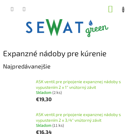
Prejsť
NÁKUP
na
obsah
KOŠÍK
Expanzné nádoby pre kúrenie
Najpredávanejšie
ASK ventil pre pripojenie expanznej nádoby s
vypustením 2 x 1" vnútorný závit
Skladom
(2 ks)
€19,30
ASK ventil pre pripojenie expanznej nádoby s
vypustením 2 x 3/4" vnútorný závit
Skladom
(11 ks)
€16,34