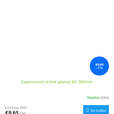
€9,33
–7 %
Expanzomat držiak pásový 60-380mm
Skladom
(3 ks)
€7,03 bez DPH
Do košíka
€8,65
/ ks