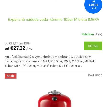
od
€29,48
–7 %
Expanzná nádoba voda-kúrenie 10bar M biela IMERA
Skladom
(1 ks)
od €22,21 bez DPH
DETAIL
€27,32
od
/ ks
Multifunkčná nádrž s vymeniteľnou membránou. Dodáva sa v
nasledujúcich priemeroch: M2 1/2" 10bar, M5 3/4" 10bar, M8 3/4"
10bar, M12 3/4" 10bar, M18 3/4" 10bar, M24 1" 10bar a...
Kód:
RV50
Akcia