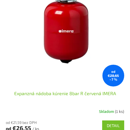
p
o
r
v
o
d
u
k
t
o
v
od
€28,65
–7 %
Expanzná nádoba kúrenie 8bar R červená IMERA
Skladom
(1 ks)
od €21,59 bez DPH
DETAIL
€26,55
od
/ ks