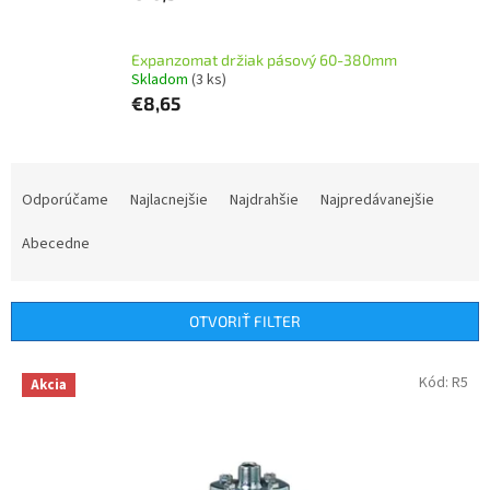
Expanzomat držiak pásový 60-380mm
Skladom
(3 ks)
€8,65
R
a
Odporúčame
Najlacnejšie
Najdrahšie
Najpredávanejšie
d
e
Abecedne
n
i
e
OTVORIŤ FILTER
p
r
V
Kód:
R5
Akcia
o
ý
d
p
u
i
k
s
t