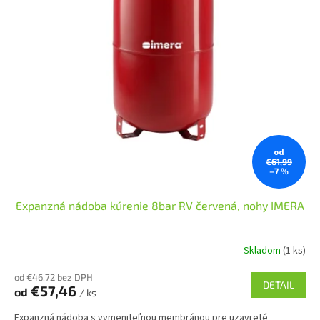
od
€61,99
–7 %
Expanzná nádoba kúrenie 8bar RV červená, nohy IMERA
Skladom
(1 ks)
od €46,72 bez DPH
DETAIL
€57,46
od
/ ks
Expanzná nádoba s vymeniteľnou membránou pre uzavreté