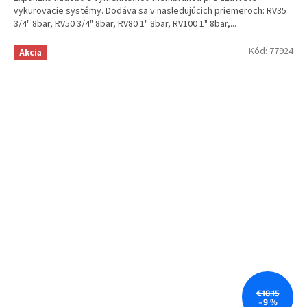
vykurovacie systémy. Dodáva sa v nasledujúcich priemeroch: RV35
3/4" 8bar, RV50 3/4" 8bar, RV80 1" 8bar, RV100 1" 8bar,...
Kód:
77924
Akcia
€18,15
–9 %