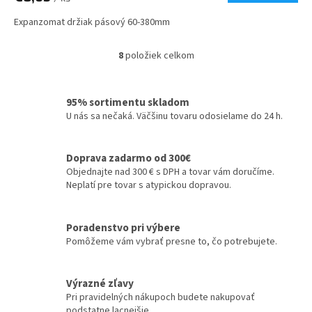
Expanzomat držiak pásový 60-380mm
8
položiek celkom
O
v
l
á
95% sortimentu skladom
d
U nás sa nečaká. Väčšinu tovaru odosielame do 24 h.
a
c
i
Doprava zadarmo od 300€
e
Objednajte nad 300 € s DPH a tovar vám doručíme.
p
Neplatí pre tovar s atypickou dopravou.
r
v
k
Poradenstvo pri výbere
y
Pomôžeme vám vybrať presne to, čo potrebujete.
v
ý
p
Výrazné zľavy
i
Pri pravidelných nákupoch budete nakupovať
s
podstatne lacnejšie.