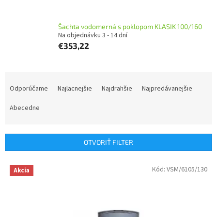
Šachta vodomerná s poklopom KLASIK 100/160
Na objednávku 3 - 14 dní
€353,22
R
a
Odporúčame
Najlacnejšie
Najdrahšie
Najpredávanejšie
d
e
Abecedne
n
i
e
OTVORIŤ FILTER
p
r
V
Kód:
VSM/6105/130
Akcia
o
ý
d
p
u
i
k
s
t