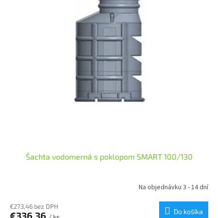
p
o
r
v
o
d
u
k
t
o
v
Šachta vodomerná s poklopom SMART 100/130
Na objednávku 3 - 14 dní
€273,46 bez DPH
Do košíka
€336,36
/ ks