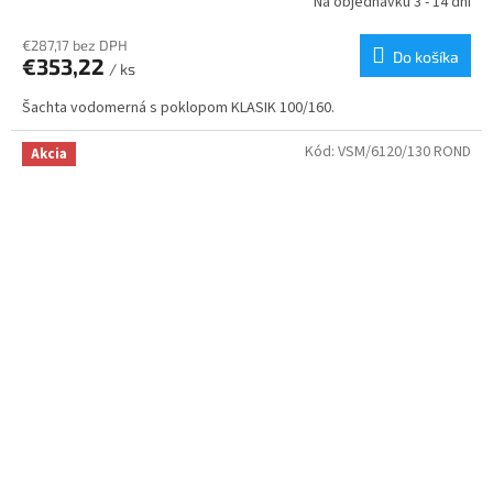
Na objednávku 3 - 14 dní
€287,17 bez DPH
Do košíka
€353,22
/ ks
Šachta vodomerná s poklopom KLASIK 100/160.
Kód:
VSM/6120/130 ROND
Akcia