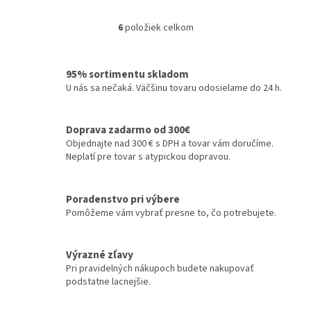
6
položiek celkom
O
v
l
á
95% sortimentu skladom
d
U nás sa nečaká. Väčšinu tovaru odosielame do 24 h.
a
c
i
Doprava zadarmo od 300€
e
Objednajte nad 300 € s DPH a tovar vám doručíme.
p
Neplatí pre tovar s atypickou dopravou.
r
v
k
Poradenstvo pri výbere
y
Pomôžeme vám vybrať presne to, čo potrebujete.
v
ý
p
Výrazné zľavy
i
Pri pravidelných nákupoch budete nakupovať
s
podstatne lacnejšie.
u