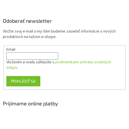
Z
á
p
ä
Odoberať newsletter
t
Vložte svoj e-mail a my Vám budeme zasielať informácie o nových
i
produktoch na našom e-shope.
e
Email
Vložením e-mailu súhlasíte s
podmienkami ochrany osobných
údajov
PRIHLÁSIŤ SA
Prijímame online platby