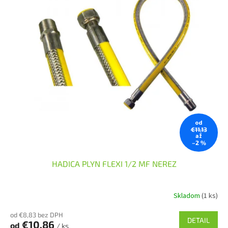
p
o
r
v
o
d
u
k
t
o
v
od
€11,13
až
–2 %
HADICA PLYN FLEXI 1/2 MF NEREZ
Skladom
(1 ks)
od €8,83 bez DPH
DETAIL
€10,86
od
/ ks