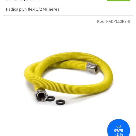
Hadica plyn flexi 1/2 MF nerez.
Kód:
HADPL12R3-6
od
€7,70
–2 %