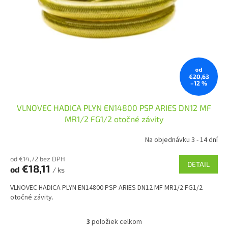
od
€20,63
–12 %
VLNOVEC HADICA PLYN EN14800 PSP ARIES DN12 MF
MR1/2 FG1/2 otočné závity
Na objednávku 3 - 14 dní
od €14,72 bez DPH
DETAIL
€18,11
od
/ ks
VLNOVEC HADICA PLYN EN14800 PSP ARIES DN12 MF MR1/2 FG1/2
otočné závity.
3
položiek celkom
O