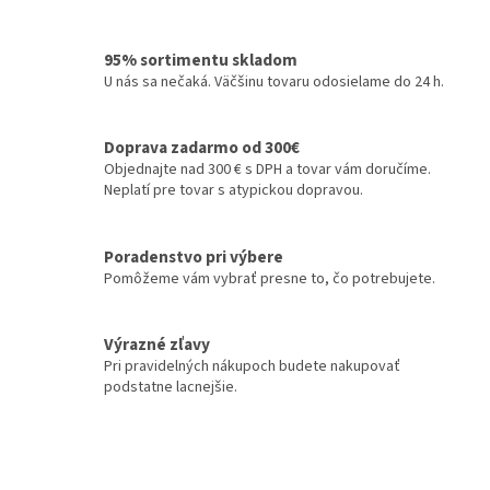
v
l
á
95% sortimentu skladom
d
U nás sa nečaká. Väčšinu tovaru odosielame do 24 h.
a
c
i
Doprava zadarmo od 300€
e
Objednajte nad 300 € s DPH a tovar vám doručíme.
p
Neplatí pre tovar s atypickou dopravou.
r
v
k
Poradenstvo pri výbere
y
Pomôžeme vám vybrať presne to, čo potrebujete.
v
ý
p
Výrazné zľavy
i
Pri pravidelných nákupoch budete nakupovať
s
podstatne lacnejšie.
u
Z
á
p