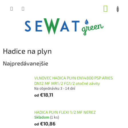
Prejsť
NÁKUP
na
obsah
KOŠÍK
Hadice na plyn
Najpredávanejšie
VLNOVEC HADICA PLYN EN14800 PSP ARIES
DN12 MF MR1/2 FG1/2 otočné závity
Na objednávku 3 - 14 dní
€18,11
od
HADICA PLYN FLEXI 1/2 MF NEREZ
Skladom
(1 ks)
€10,86
od