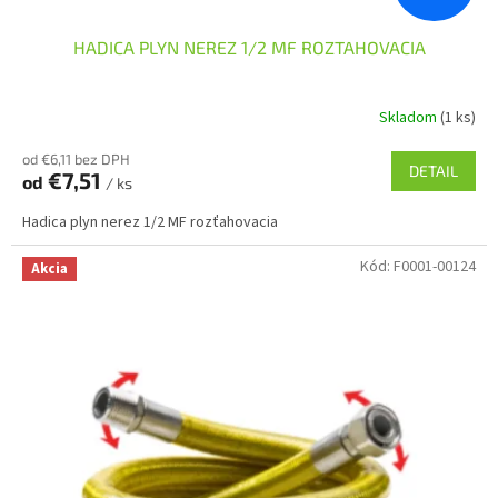
HADICA PLYN NEREZ 1/2 MF ROZTAHOVACIA
Skladom
(1 ks)
od €6,11 bez DPH
DETAIL
€7,51
od
/ ks
Hadica plyn nerez 1/2 MF rozťahovacia
Kód:
F0001-00124
Akcia