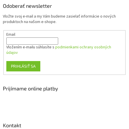
ä
Odoberať newsletter
t
Vložte svoj e-mail a my Vám budeme zasielať informácie o nových
i
produktoch na našom e-shope.
e
Email
Vložením e-mailu súhlasíte s
podmienkami ochrany osobných
údajov
PRIHLÁSIŤ SA
Prijímame online platby
Kontakt