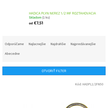
HADICA PLYN NEREZ 1/2 MF ROZTAHOVACIA
Skladom
(1 ks)
€7,51
od
R
a
Odporúčame
Najlacnejšie
Najdrahšie
Najpredávanejšie
d
e
Abecedne
n
i
e
OTVORIŤ FILTER
p
r
V
Kód:
HADPL1/2FN50
o
ý
d
p
u
i
k
s
t