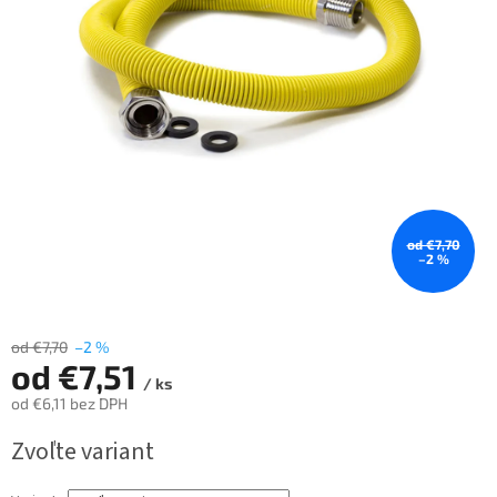
od €7,70
–2 %
od €7,70
–2 %
od
€7,51
/ ks
od
€6,11
bez DPH
Jednotková
Zvoľte variant
cena: