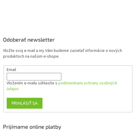
Z
á
p
ä
Odoberať newsletter
t
Vložte svoj e-mail a my Vám budeme zasielať informácie o nových
i
produktoch na našom e-shope.
e
Email
Vložením e-mailu súhlasíte s
podmienkami ochrany osobných
údajov
PRIHLÁSIŤ SA
Prijímame online platby