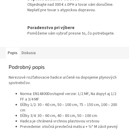
Objednajte nad 300 € s DPH a tovar vám doručíme.
Neplatí pre tovar s atypickou dopravou.
Poradenstvo pri výbere
Pomôžeme vám vybrať presne to, čo potrebujete.
Popis
Diskusia
Podrobný popis
Nerezové rozťahovacie hadice určené na dopojenie plynových
spotrebičov.
Norma: EN14800Dostupné verzie: 1/2 MF, Na dopyt aj 1/2
FF a 3/4 MF
Dĺžky 1/2: 30 – 60 cm, 50 – 100 cm, 75 – 150 cm, 100 – 200
cm
Dĺžky 3/4: 30 – 60 cm, 40 – 80 cm, 50 – 100 cm.
Hadica je chránená vrchnou plastovou vrstvou
Prevedenie: otočná prevlečná matica + ½“ M závit pevný