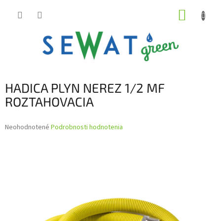
Prejsť
NÁKUP
na
obsah
KOŠÍK
HADICA PLYN NEREZ 1/2 MF
ROZTAHOVACIA
Priemerné
Neohodnotené
Podrobnosti hodnotenia
hodnotenie
produktu
je
0,0
z
5
hviezdičiek.