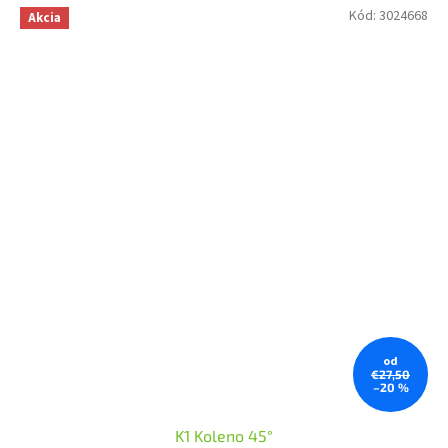
Kód:
3024668
Akcia
od
€27,50
–20 %
K1 Koleno 45°