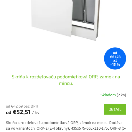
od
€61,78
až
–15 %
Skriňa k rozdelovaču podomietková ORP, zamok na
mincu.
Skladom
(2 ks)
od €42,69 bez DPH
DETAIL
€52,51
od
/ ks
Skriňa k rozdelovaču podomietková ORP, zámok na mincu. Dodáva
sa vo variantoch: ORP-2 (2-4 okruhy), 435x575-665x110-175, ORP-3 (5-