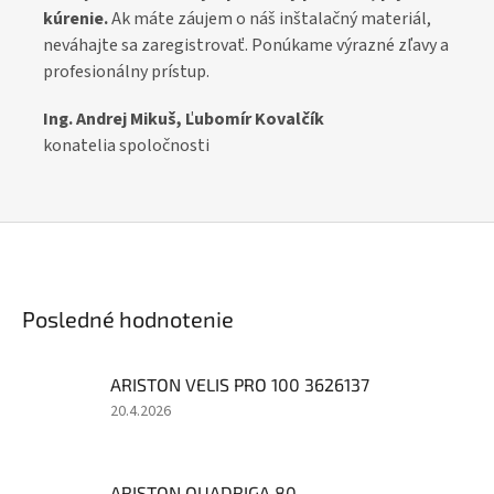
kúrenie.
Ak máte záujem o náš inštalačný materiál,
neváhajte sa zaregistrovať. Ponúkame výrazné zľavy a
profesionálny prístup.
Ing. Andrej Mikuš,
Ľubomír
Kovalčík
konatelia spoločnosti
Posledné hodnotenie
ARISTON VELIS PRO 100 3626137
Hodnotenie
20.4.2026
produktu
je
3
ARISTON QUADRIGA 80