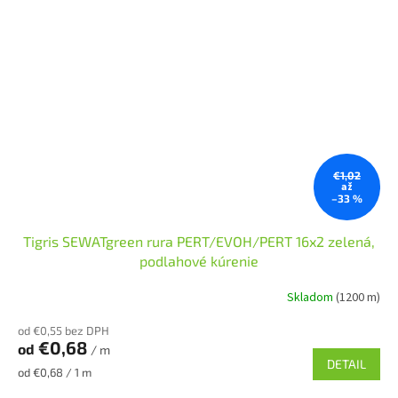
€1,02
až
–33 %
Tigris SEWATgreen rura PERT/EVOH/PERT 16x2 zelená,
podlahové kúrenie
Skladom
(1200 m)
od €0,55 bez DPH
€0,68
od
/ m
DETAIL
Jednotková
od €0,68 / 1 m
cena: