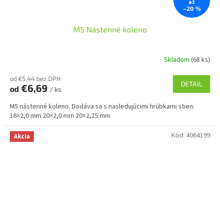
až
–20 %
M5 Nástenné koleno
Skladom
(68 ks)
od €5,44 bez DPH
DETAIL
€6,69
od
/ ks
M5 nástenné koleno. Dodáva sa s nasledujúcimi hrúbkami stien:
16×2,0 mm 20×2,0 mm 20×2,25 mm
Kód:
4064199
Akcia