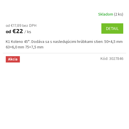
Skladom
(2 ks)
od €17,89 bez DPH
DETAIL
€22
od
/ ks
K1 Koleno 45°. Dodáva sa s nasledujúcimi hrúbkami stien: 50×4,5 mm
63×6,0 mm 75×7,5 mm
Kód:
3027846
Akcia