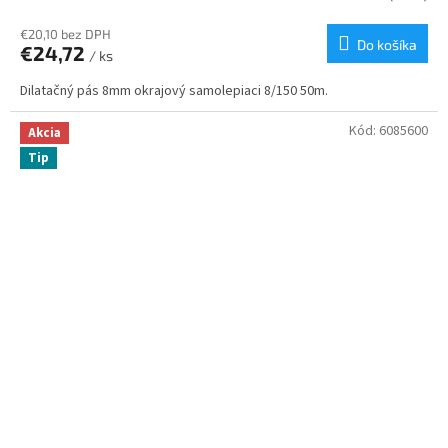
€20,10 bez DPH
Do košíka
€24,72
/ ks
Dilatačný pás 8mm okrajový samolepiaci 8/150 50m.
Kód:
6085600
Akcia
Tip