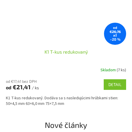
od
€26,76
až
–20 %
K1 T-kus redukovaný
Skladom
(7 ks)
od €17,41 bez DPH
DETAIL
€21,41
od
/ ks
K1 T-kus redukovaný. Dodáva sa s nasledujúcimi hrúbkami stien:
50×4,5 mm 63×6,0 mm 75×7,5 mm
Nové články