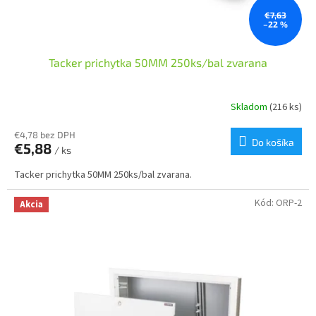
€7,63
–22 %
Tacker prichytka 50MM 250ks/bal zvarana
Skladom
(216 ks)
€4,78 bez DPH
Do košíka
€5,88
/ ks
Tacker prichytka 50MM 250ks/bal zvarana.
Kód:
ORP-2
Akcia