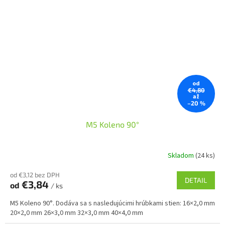
od
€4,80
až
–20 %
M5 Koleno 90°
Skladom
(24 ks)
od €3,12 bez DPH
DETAIL
€3,84
od
/ ks
M5 Koleno 90°. Dodáva sa s nasledujúcimi hrúbkami stien: 16×2,0 mm
20×2,0 mm 26×3,0 mm 32×3,0 mm 40×4,0 mm