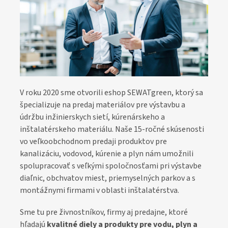
V roku 2020 sme otvorili eshop SEWATgreen, ktorý sa
špecializuje na predaj materiálov pre výstavbu a
údržbu inžinierskych sietí, kúrenárskeho a
inštalatérskeho materiálu. Naše 15-ročné skúsenosti
vo veľkoobchodnom predaji produktov pre
kanalizáciu, vodovod, kúrenie a plyn nám umožnili
spolupracovať s veľkými spoločnosťami pri výstavbe
diaľnic, obchvatov miest, priemyselných parkov a s
montážnymi firmami v oblasti inštalatérstva.
Sme tu pre živnostníkov, firmy aj predajne, ktoré
hľadajú
kvalitné diely a produkty pre vodu, plyn a