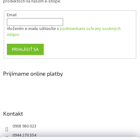
produktoch na našom e-shope.
e
Email
Vložením e-mailu súhlasíte s
podmienkami ochrany osobných
údajov
PRIHLÁSIŤ SA
Prijímame online platby
Kontakt
0908 980 023
0944 270 554