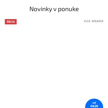
Novinky v ponuke
Kód:
4064404
Akcia
od
€8,36