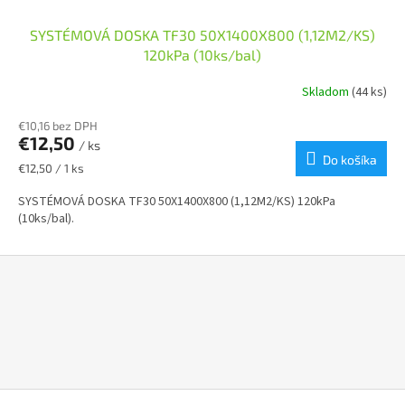
SYSTÉMOVÁ DOSKA TF30 50X1400X800 (1,12M2/KS)
120kPa (10ks/bal)
Skladom
(44 ks)
€10,16 bez DPH
€12,50
/ ks
Do košíka
Jednotková
€12,50 / 1 ks
cena:
SYSTÉMOVÁ DOSKA TF30 50X1400X800 (1,12M2/KS) 120kPa
(10ks/bal).