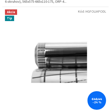
6 okruhov), 565x575-665x110-175, ORP-4...
Kód:
HGFOLIAPODL
Akcia
Tip
€48,44
–24 %