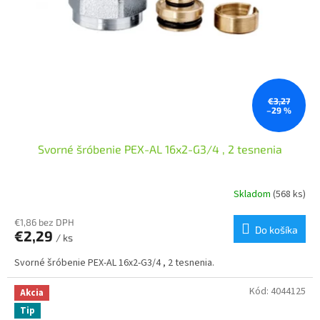
€3,27
–29 %
Svorné šróbenie PEX-AL 16x2-G3/4 , 2 tesnenia
Skladom
(568 ks)
€1,86 bez DPH
Do košíka
€2,29
/ ks
Svorné šróbenie PEX-AL 16x2-G3/4 , 2 tesnenia.
Kód:
4044125
Akcia
Tip