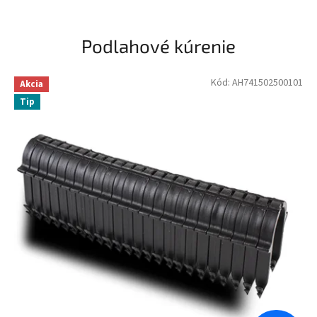
Podlahové kúrenie
Kód:
AH741502500101
Akcia
Tip