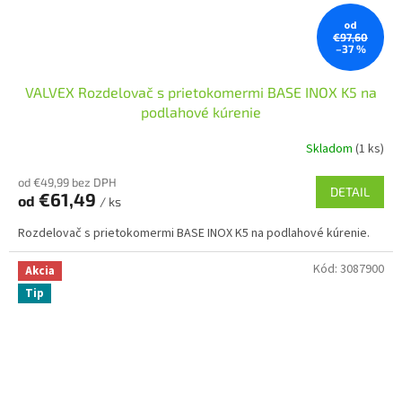
od
€97,60
–37 %
VALVEX Rozdelovač s prietokomermi BASE INOX K5 na
podlahové kúrenie
Skladom
(1 ks)
od €49,99 bez DPH
DETAIL
€61,49
od
/ ks
Rozdelovač s prietokomermi BASE INOX K5 na podlahové kúrenie.
Kód:
3087900
Akcia
Tip