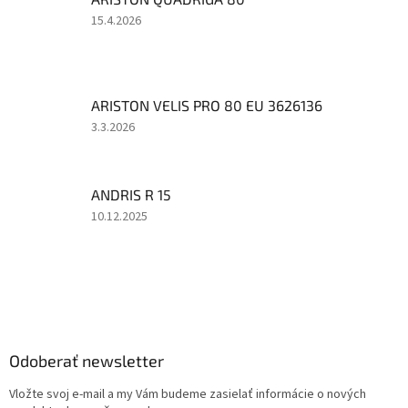
z
5
Hodnotenie
15.4.2026
hviezdičiek.
produktu
je
2
z
ARISTON VELIS PRO 80 EU 3626136
5
hviezdičiek.
Hodnotenie
3.3.2026
produktu
je
3
ANDRIS R 15
z
5
Hodnotenie
10.12.2025
hviezdičiek.
produktu
je
3
z
Z
5
á
hviezdičiek.
p
ä
Odoberať newsletter
t
Vložte svoj e-mail a my Vám budeme zasielať informácie o nových
i