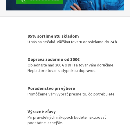
,
k
ú
r
95% sortimentu skladom
e
U nás sa nečaká. Väčšinu tovaru odosielame do 24 h.
n
i
Doprava zadarmo od 300€
e
Objednajte nad 300 € s DPH a tovar vám doručíme.
a
Neplatí pre tovar s atypickou dopravou.
p
l
Poradenstvo pri výbere
y
Pomôžeme vám vybrať presne to, čo potrebujete.
n
Výrazné zľavy
Pri pravidelných nákupoch budete nakupovať
podstatne lacnejšie.