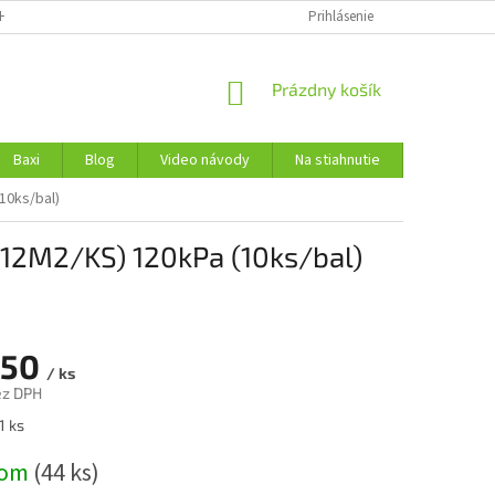
H ÚDAJOV
Prihlásenie
NÁKUPNÝ
Prázdny košík
KOŠÍK
Baxi
Blog
Video návody
Na stiahnutie
Kontakty
10ks/bal)
2M2/KS) 120kPa (10ks/bal)
,50
/ ks
ez DPH
ová
1 ks
dom
(44 ks)