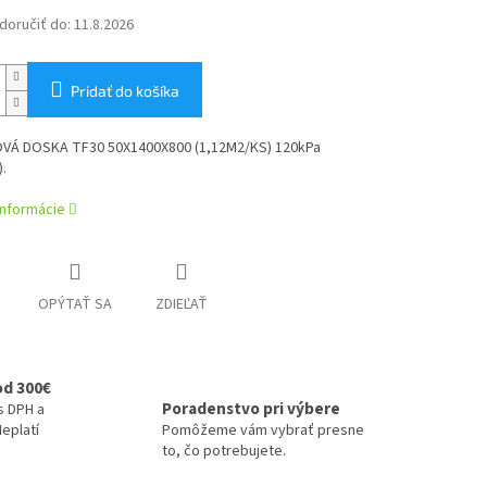
oručiť do:
11.8.2026
Pridať do košíka
Á DOSKA TF30 50X1400X800 (1,12M2/KS) 120kPa
.
informácie
OPÝTAŤ SA
ZDIEĽAŤ
od 300€
Poradenstvo pri výbere
s DPH a
eplatí
Pomôžeme vám vybrať presne
to, čo potrebujete.