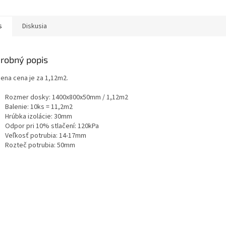
s
Diskusia
robný popis
ena cena je za 1,12m2.
Rozmer dosky: 1400x800x50mm / 1,12m2
Balenie: 10ks = 11,2m2
Hrúbka izolácie: 30mm
Odpor pri 10% stlačení: 120kPa
Veľkosť potrubia: 14-17mm
Rozteč potrubia: 50mm