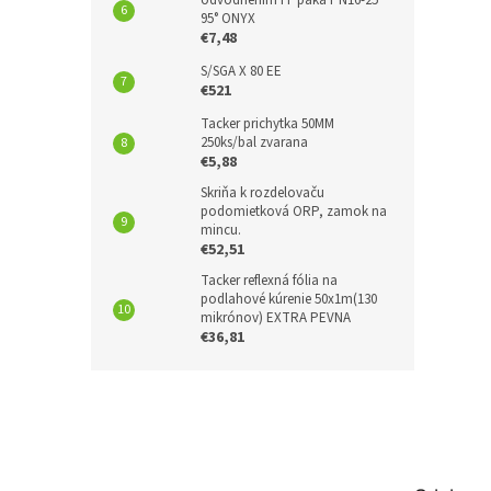
95° ONYX
€7,48
S/SGA X 80 EE
€521
Tacker prichytka 50MM
250ks/bal zvarana
€5,88
Skriňa k rozdelovaču
podomietková ORP, zamok na
mincu.
€52,51
Tacker reflexná fólia na
podlahové kúrenie 50x1m(130
mikrónov) EXTRA PEVNA
€36,81
Z
á
p
ä
t