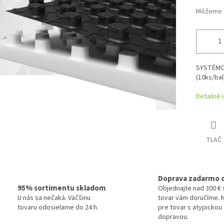
Môžeme d
SYSTÉMOV
(10ks/bal)
Detailné 
TLAČ
Doprava zadarmo 
95% sortimentu skladom
Objednajte nad 300 € 
U nás sa nečaká. Väčšinu
tovar vám doručíme. N
tovaru odosielame do 24 h.
pre tovar s atypickou
dopravou.