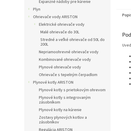
Expanzné nádoby pre kúrenie
Plyn
Popi
Ohrievače vody ARISTON
Elektrické ohrievače vody
Malé ohrievače do 30L
Pod
Stredné a veľké ohrievače od 50L do
200L
Uved
Nepriamoohrevné ohrievače vody
Kombinované ohrievače vody
Plynové ohrievače vody
Ohrievače s tepelným čerpadlom
Plynové kotly ARISTON
Plynové kotly s prietokovým ohrevom
Plynové kotly s integrovaným
zásobníkom
Plynové kotly na kúrenie
Zostavy plynových kotlov a
zásobníkov
Regulácia ARISTON