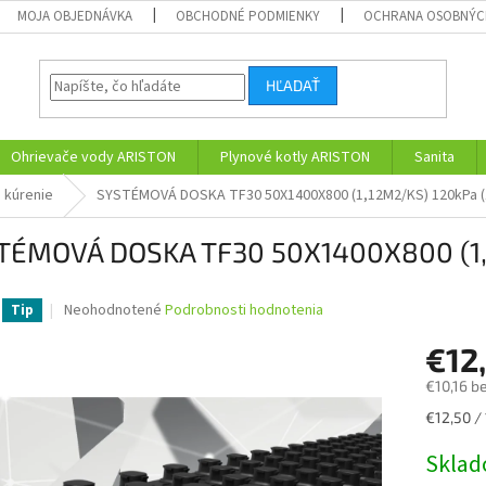
MOJA OBJEDNÁVKA
OBCHODNÉ PODMIENKY
OCHRANA OSOBNÝC
HĽADAŤ
Ohrievače vody ARISTON
Plynové kotly ARISTON
Sanita
 kúrenie
SYSTÉMOVÁ DOSKA TF30 50X1400X800 (1,12M2/KS) 120kPa (
TÉMOVÁ DOSKA TF30 50X1400X800 (1,1
Priemerné
Neohodnotené
Podrobnosti hodnotenia
Tip
hodnotenie
produktu
€12
je
€10,16 b
0,0
z
Jednotk
€12,50 / 
5
cena:
hviezdičiek.
Skla