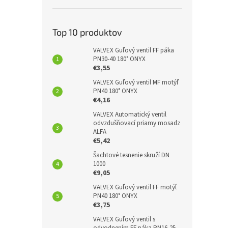
Top 10 produktov
VALVEX Guľový ventil FF páka
PN30-40 180° ONYX
€3,55
VALVEX Guľový ventil MF motýľ
PN40 180° ONYX
€4,16
VALVEX Automatický ventil
odvzdušňovací priamy mosadz
ALFA
€5,42
Šachtové tesnenie skruží DN
1000
€9,05
VALVEX Guľový ventil FF motýľ
PN40 180° ONYX
€3,75
VALVEX Guľový ventil s
odvodnením FF páka PN16-25