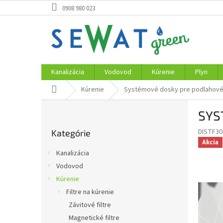
Prejsť
0908 980 023
na
obsah
Kanalizácia
Vodovod
Kúrenie
Plyn
Domov
Kúrenie
Systémové dosky pre podlahové
B
SYS
o
Preskočiť
č
DISTF30
Kategórie
kategórie
n
Akcia
ý
Kanalizácia
p
Vodovod
a
Kúrenie
n
e
Filtre na kúrenie
l
Závitové filtre
Magnetické filtre