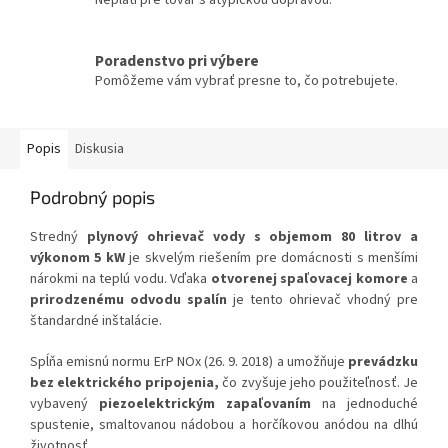
Neplatí pre tovar s atypickou dopravou.
Poradenstvo pri výbere
Pomôžeme vám vybrať presne to, čo potrebujete.
Popis
Diskusia
Podrobný popis
Stredný
plynový ohrievač vody s
objemom 80 litrov a
výkonom 5 kW
je skvelým riešením pre domácnosti s menšími
nárokmi na teplú vodu. Vďaka
otvorenej spaľovacej komore
a
prirodzenému odvodu spalín
je tento ohrievač vhodný pre
štandardné inštalácie.
Spĺňa emisnú normu ErP NOx (26. 9. 2018) a umožňuje
prevádzku
bez elektrického pripojenia,
čo zvyšuje jeho použiteľnosť. Je
vybavený
piezoelektrickým zapaľovaním
na jednoduché
spustenie, smaltovanou nádobou a horčíkovou anódou na dlhú
životnosť.