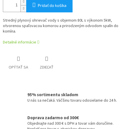
Pridať do košíka
Stredný plynový ohrievač vody s objemom 80L s výkonom 5kW,
otvorenou spaľovacou komorou a prirodzeným odvodom spalín do
komína.
Detailné informácie
OPÝTAŤ SA
ZDIEĽAŤ
95% sortimentu skladom
U nás sa nečaká. Väčšinu tovaru odosielame do 24 h.
Doprava zadarmo od 300€
Objednajte nad 300 € s DPH a tovar vám doručíme.