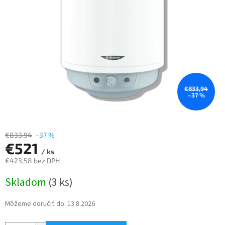
€833,94
–37 %
€833,94
–37 %
€521
/ ks
€423,58 bez DPH
Jednotková
Skladom
(3 ks)
cena:
Môžeme doručiť do:
13.8.2026