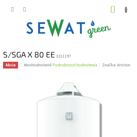
Prejsť
NÁKUP
na
obsah
KOŠÍK
S/SGA X 80 EE
3211197
Priemerné
Neohodnotené
Podrobnosti hodnotenia
Značka:
Ariston
Akcia
hodnotenie
produktu
je
0,0
z
5
hviezdičiek.