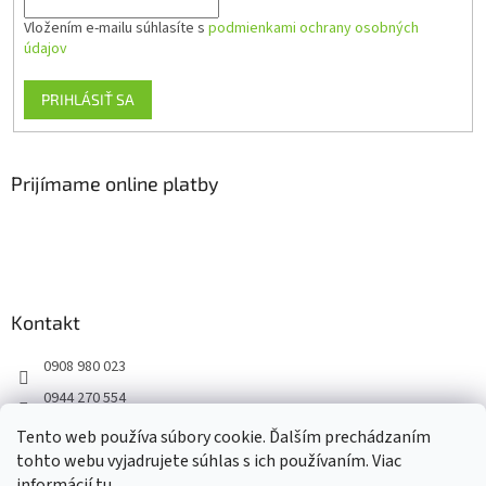
Vložením e-mailu súhlasíte s
podmienkami ochrany osobných
údajov
PRIHLÁSIŤ SA
Prijímame online platby
Kontakt
0908 980 023
0944 270 554
Facebook
Tento web používa súbory cookie. Ďalším prechádzaním
tohto webu vyjadrujete súhlas s ich používaním. Viac
informácií
tu
.