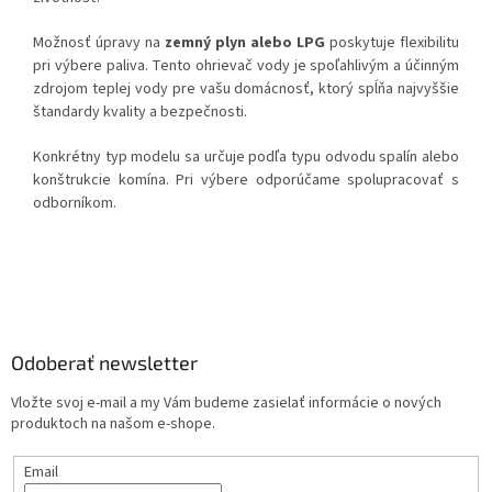
Možnosť úpravy na
zemný plyn alebo LPG
poskytuje flexibilitu
pri výbere paliva. Tento ohrievač vody je spoľahlivým a účinným
zdrojom teplej vody pre vašu domácnosť, ktorý spĺňa najvyššie
štandardy kvality a bezpečnosti.
Konkrétny typ modelu sa určuje podľa typu odvodu spalín alebo
konštrukcie komína. Pri výbere odporúčame spolupracovať s
odborníkom.
Z
á
p
ä
Odoberať newsletter
t
Vložte svoj e-mail a my Vám budeme zasielať informácie o nových
i
produktoch na našom e-shope.
e
Email