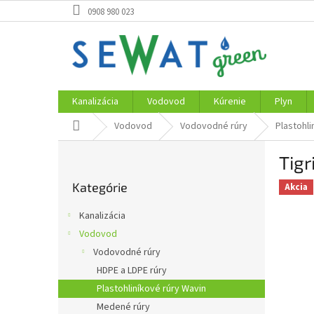
Prejsť
0908 980 023
na
obsah
Kanalizácia
Vodovod
Kúrenie
Plyn
Domov
Vodovod
Vodovodné rúry
Plastohli
B
Tig
o
Preskočiť
č
Kategórie
kategórie
Akcia
n
ý
Kanalizácia
p
Vodovod
a
Vodovodné rúry
n
e
HDPE a LDPE rúry
l
Plastohliníkové rúry Wavin
Medené rúry