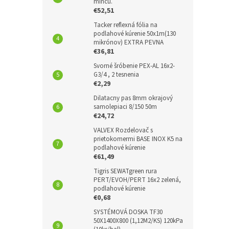
mincu.
€52,51
Tacker reflexná fólia na
podlahové kúrenie 50x1m(130
mikrónov) EXTRA PEVNA
€36,81
Svorné šróbenie PEX-AL 16x2-
G3/4 , 2 tesnenia
€2,29
Dilatacny pas 8mm okrajový
samolepiaci 8/150 50m
€24,72
VALVEX Rozdelovač s
prietokomermi BASE INOX K5 na
podlahové kúrenie
€61,49
Tigris SEWATgreen rura
PERT/EVOH/PERT 16x2 zelená,
podlahové kúrenie
€0,68
SYSTÉMOVÁ DOSKA TF30
50X1400X800 (1,12M2/KS) 120kPa