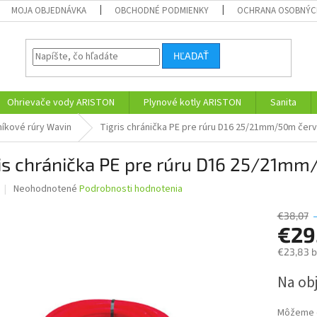
MOJA OBJEDNÁVKA
OBCHODNÉ PODMIENKY
OCHRANA OSOBNÝC
HĽADAŤ
Ohrievače vody ARISTON
Plynové kotly ARISTON
Sanita
níkové rúry Wavin
Tigris chránička PE pre rúru D16 25/21mm/50m čer
ris chránička PE pre rúru D16 25/21m
Priemerné
Neohodnotené
Podrobnosti hodnotenia
hodnotenie
produktu
€38,07
je
€29
0,0
€23,83 
z
5
Jednotk
Na obj
hviezdičiek.
cena:
Môžeme d