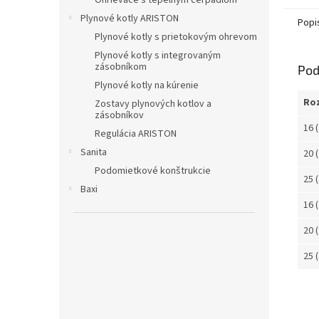
Ohrievače s tepelným čerpadlom
Plynové kotly ARISTON
Popi
Plynové kotly s prietokovým ohrevom
Plynové kotly s integrovaným
zásobníkom
Pod
Plynové kotly na kúrenie
Ro
Zostavy plynových kotlov a
zásobníkov
16 
Regulácia ARISTON
Sanita
20 
Podomietkové konštrukcie
25 
Baxi
16 
20 
25 