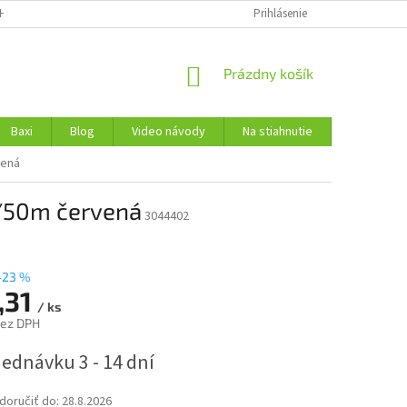
H ÚDAJOV
Prihlásenie
NÁKUPNÝ
Prázdny košík
KOŠÍK
Baxi
Blog
Video návody
Na stiahnutie
Kontakty
vená
m/50m červená
3044402
–23 %
,31
/ ks
bez DPH
ová
ednávku 3 - 14 dní
oručiť do:
28.8.2026