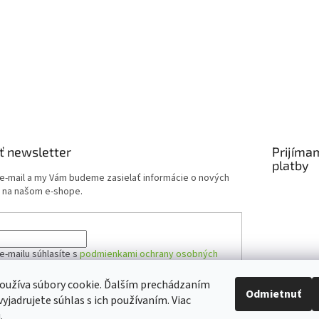
ť newsletter
Prijíma
platby
 e-mail a my Vám budeme zasielať informácie o nových
 na našom e-shope.
e-mailu súhlasíte s
podmienkami ochrany osobných
oužíva súbory cookie. Ďalším prechádzaním
Odmietnuť
yjadrujete súhlas s ich používaním. Viac
ÁSIŤ SA
u
.