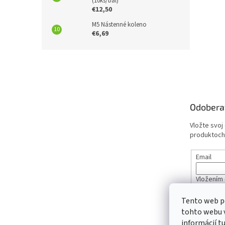
(10ks/bal)
€12,50
M5 Nástenné koleno
€6,69
Z
á
p
ä
t
Odobera
i
e
Vložte svoj
produktoch
Email
Vložením 
údajov
Tento web p
tohto webu v
PRIHL
informácií
t