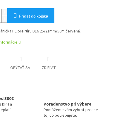
Pridať do košíka
hránička PE pre rúru D16 25/21mm/50m červená.
informácie
OPÝTAŤ SA
ZDIEĽAŤ
od 300€
Poradenstvo pri výbere
s DPH a
eplatí
Pomôžeme vám vybrať presne
to, čo potrebujete.