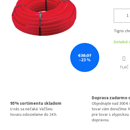
Tigris c
Detailné 
€38,07
–23 %
TLAČ
Doprava zadarmo 
95% sortimentu skladom
Objednajte nad 300 € 
U nás sa nečaká. Väčšinu
tovar vám doručíme. N
tovaru odosielame do 24 h.
pre tovar s atypickou
dopravou.