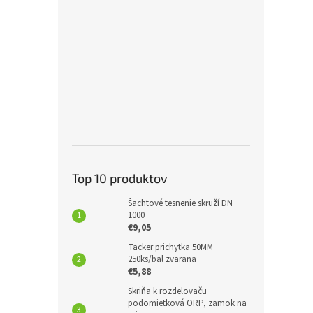
Top 10 produktov
Šachtové tesnenie skruží DN
1000
€9,05
Tacker prichytka 50MM
250ks/bal zvarana
€5,88
Skriňa k rozdelovaču
podomietková ORP, zamok na