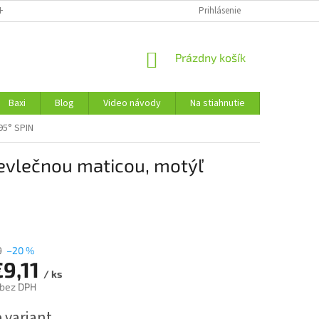
H ÚDAJOV
Prihlásenie
NÁKUPNÝ
Prázdny košík
KOŠÍK
Baxi
Blog
Video návody
Na stiahnutie
Kontakty
95° SPIN
revlečnou maticou, motýľ
9
–20 %
9,11
/ ks
bez DPH
ová
 variant