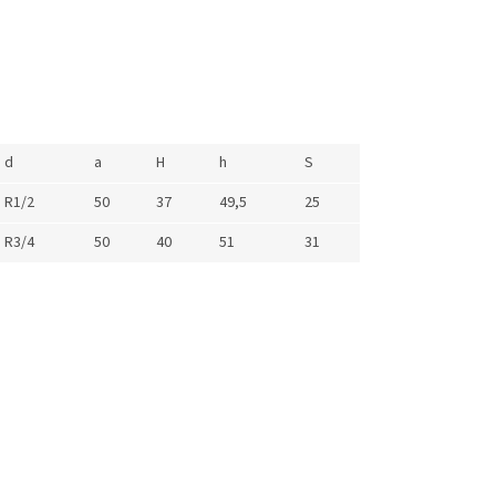
d
a
H
h
S
R1/2
50
37
49,5
25
R3/4
50
40
51
31