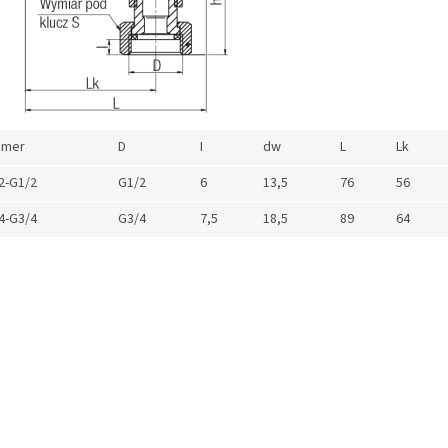
zmer
D
I
dw
L
Lk
2-G1/2
G1/2
6
13,5
76
56
4-G3/4
G3/4
7,5
18,5
89
64