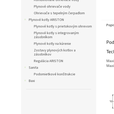
Kombinované ohrievače vody
Plynové ohrievače vody
Ohrievače s tepelným čerpadlom
Plynové kotly ARISTON
Popi
Plynové kotly s prietokovým ohrevom
Plynové kotly s integrovaným
zásobníkom
Pod
Plynové kotly na kúrenie
Zostavy plynových kotlov a
Tec
zásobníkov
Regulácia ARISTON
Maxi
Maxi
Sanita
Podomietkové konštrukcie
Baxi