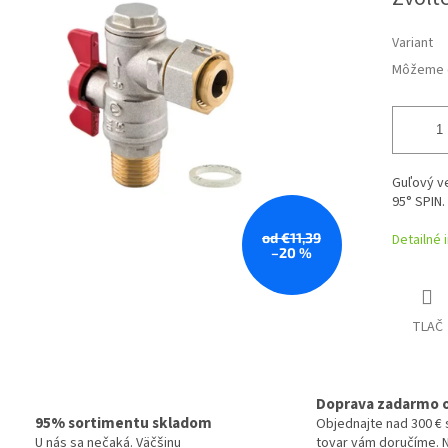
cena:
Variant
Môžeme d
Guľový ve
95° SPIN.
od €11,39
Detailné 
–20 %
TLAČ
Doprava zadarmo 
95% sortimentu skladom
Objednajte nad 300 € 
U nás sa nečaká. Väčšinu
tovar vám doručíme. N