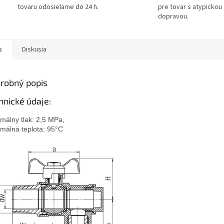
tovaru odosielame do 24 h.
pre tovar s atypickou
dopravou.
s
Diskusia
robný popis
hnické údaje:
málny tlak: 2,5 MPa,

málna teplota: 95°C