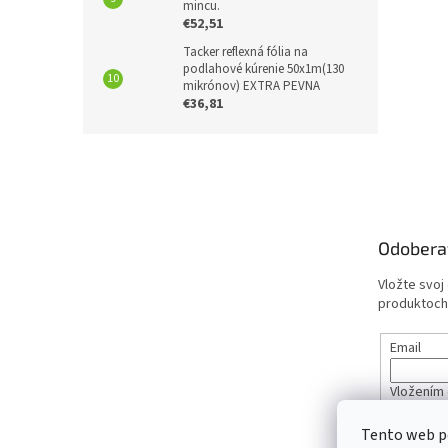
mincu.
€52,51
Tacker reflexná fólia na
podlahové kúrenie 50x1m(130
mikrónov) EXTRA PEVNA
€36,81
Z
á
p
ä
t
Odobera
i
e
Vložte svoj
produktoch
Email
Vložením 
údajov
Tento web p