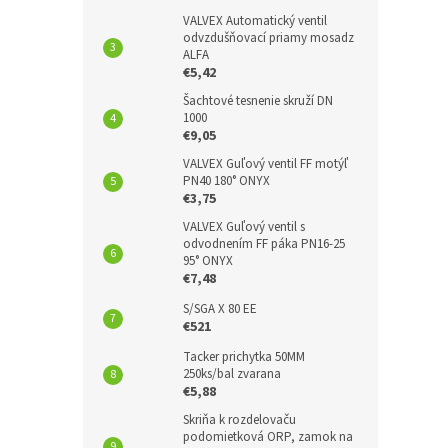
VALVEX Automatický ventil
odvzdušňovací priamy mosadz
ALFA
€5,42
Šachtové tesnenie skruží DN
1000
€9,05
VALVEX Guľový ventil FF motýľ
PN40 180° ONYX
€3,75
VALVEX Guľový ventil s
odvodnením FF páka PN16-25
95° ONYX
€7,48
S/SGA X 80 EE
€521
Tacker prichytka 50MM
250ks/bal zvarana
€5,88
Skriňa k rozdelovaču
podomietková ORP, zamok na