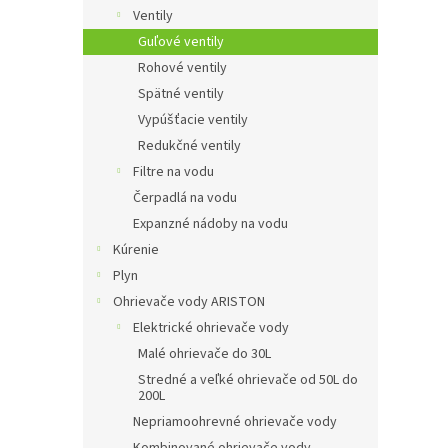
Ventily
Guľové ventily
Rohové ventily
Spätné ventily
Vypúšťacie ventily
Redukčné ventily
Filtre na vodu
Čerpadlá na vodu
Expanzné nádoby na vodu
Kúrenie
Plyn
Ohrievače vody ARISTON
Elektrické ohrievače vody
Malé ohrievače do 30L
Stredné a veľké ohrievače od 50L do
200L
Nepriamoohrevné ohrievače vody