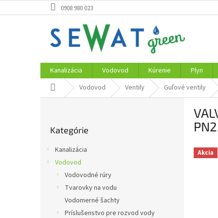
Prejsť
0908 980 023
na
obsah
Kanalizácia
Vodovod
Kúrenie
Plyn
Domov
Vodovod
Ventily
Guľové ventily
B
VALV
o
Preskočiť
č
PN2
Kategórie
kategórie
n
ý
Kanalizácia
Akcia
p
Vodovod
a
Vodovodné rúry
n
e
Tvarovky na vodu
l
Vodomerné šachty
Príslušenstvo pre rozvod vody