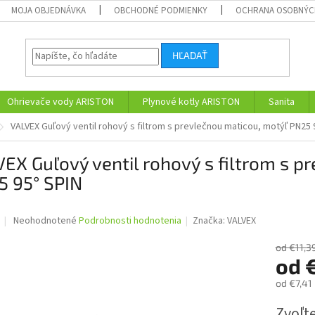
MOJA OBJEDNÁVKA
OBCHODNÉ PODMIENKY
OCHRANA OSOBNÝC
HĽADAŤ
Ohrievače vody ARISTON
Plynové kotly ARISTON
Sanita
VALVEX Guľový ventil rohový s filtrom s prevlečnou maticou, motýľ PN25 
EX Guľový ventil rohový s filtrom s p
5 95° SPIN
Priemerné
Neohodnotené
Podrobnosti hodnotenia
Značka:
VALVEX
hodnotenie
produktu
od €11,3
je
od
€
0,0
od
€7,41
z
5
Jednotk
Zvoľte
hviezdičiek.