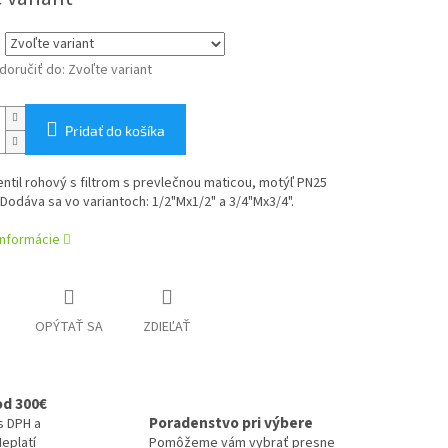
oručiť do:
Zvoľte variant
Pridať do košíka
ntil rohový s filtrom s prevlečnou maticou, motýľ PN25
 Dodáva sa vo variantoch: 1/2"Mx1/2" a 3/4"Mx3/4".
informácie
OPÝTAŤ SA
ZDIEĽAŤ
od 300€
Poradenstvo pri výbere
s DPH a
eplatí
Pomôžeme vám vybrať presne