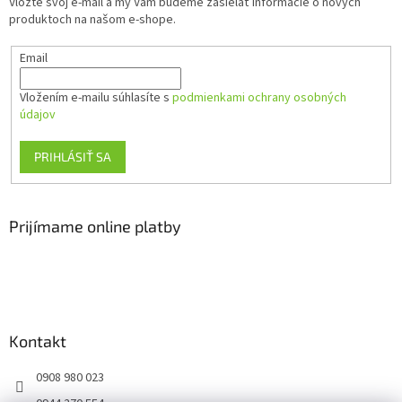
Vložte svoj e-mail a my Vám budeme zasielať informácie o nových
i
produktoch na našom e-shope.
e
Email
Vložením e-mailu súhlasíte s
podmienkami ochrany osobných
údajov
PRIHLÁSIŤ SA
Prijímame online platby
Kontakt
0908 980 023