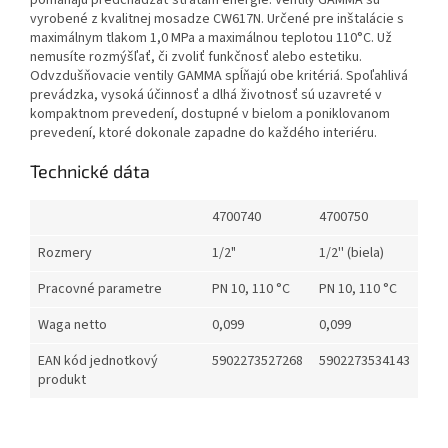
pomáhajú predchádzať stratám energie. Ventily GAMMA sú
vyrobené z kvalitnej mosadze CW617N. Určené pre inštalácie s
maximálnym tlakom 1,0 MPa a maximálnou teplotou 110°C. Už
nemusíte rozmýšľať, či zvoliť funkčnosť alebo estetiku.
Odvzdušňovacie ventily GAMMA spĺňajú obe kritériá. Spoľahlivá
prevádzka, vysoká účinnosť a dlhá životnosť sú uzavreté v
kompaktnom prevedení, dostupné v bielom a poniklovanom
prevedení, ktoré dokonale zapadne do každého interiéru.
Technické dáta
4700740
4700750
Rozmery
1/2"
1/2'' (biela)
Pracovné parametre
PN 10, 110 °C
PN 10, 110 °C
Waga netto
0,099
0,099
EAN kód jednotkový
5902273527268
5902273534143
produkt