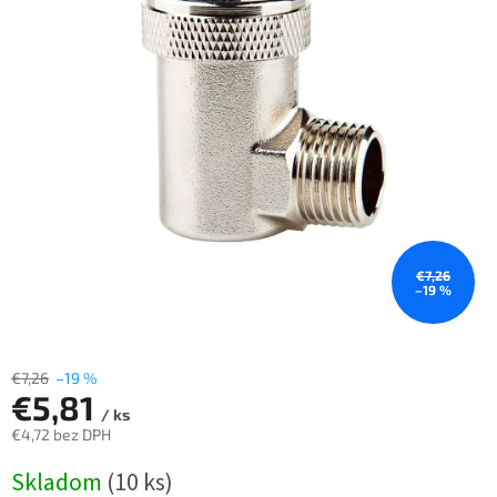
€7,26
–19 %
€7,26
–19 %
€5,81
/ ks
€4,72 bez DPH
Jednotková
Skladom
(10 ks)
cena: