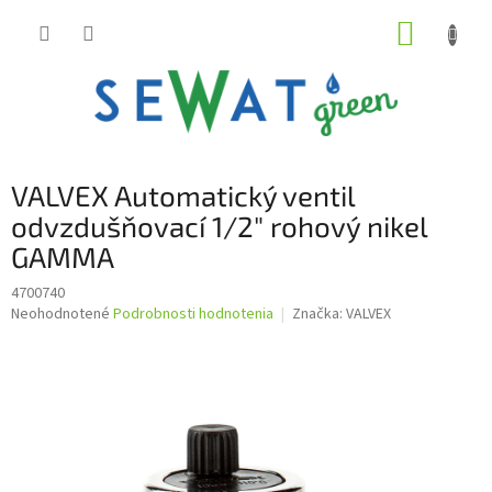
Prejsť
NÁKUP
na
obsah
KOŠÍK
VALVEX Automatický ventil
odvzdušňovací 1/2" rohový nikel
GAMMA
4700740
Priemerné
Neohodnotené
Podrobnosti hodnotenia
Značka:
VALVEX
hodnotenie
produktu
je
0,0
z
5
hviezdičiek.