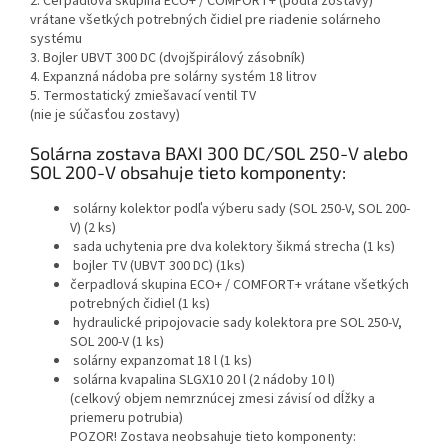
2. Čerpadlová skupina ECO+ / COMFORT+ (podľa zostavy)
vrátane všetkých potrebných čidiel pre riadenie solárneho
systému
3. Bojler UBVT 300 DC (dvojšpirálový zásobník)
4. Expanzná nádoba pre solárny systém 18 litrov
5. Termostatický zmiešavací ventil TV
(nie je súčasťou zostavy)
Solárna zostava BAXI 300 DC/SOL 250-V alebo
SOL 200-V obsahuje tieto komponenty:
solárny kolektor podľa výberu sady (SOL 250-V, SOL 200-
V) (2 ks)
sada uchytenia pre dva kolektory šikmá strecha (1 ks)
bojler TV (UBVT 300 DC) (1ks)
čerpadlová skupina ECO+ / COMFORT+ vrátane všetkých
potrebných čidiel (1 ks)
hydraulické pripojovacie sady kolektora pre SOL 250-V,
SOL 200-V (1 ks)
solárny expanzomat 18 l (1 ks)
solárna kvapalina SLGX10 20 l (2 nádoby 10 l)
(celkový objem nemrznúcej zmesi závisí od dĺžky a
priemeru potrubia)
POZOR! Zostava neobsahuje tieto komponenty: