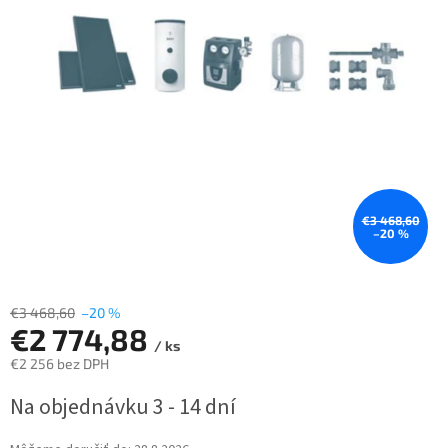
€3 468,60
–20 %
€3 468,60
–20 %
€2 774,88
/ ks
€2 256 bez DPH
Jednotková
Na objednávku 3 - 14 dní
cena: