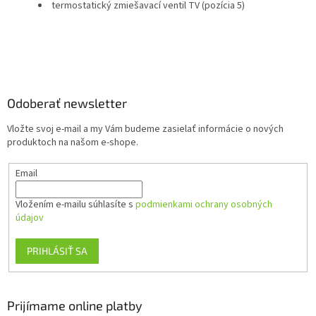
termostatický zmiešavací ventil TV (pozícia 5)
Z
á
p
ä
Odoberať newsletter
t
Vložte svoj e-mail a my Vám budeme zasielať informácie o nových
i
produktoch na našom e-shope.
e
Email
Vložením e-mailu súhlasíte s
podmienkami ochrany osobných
údajov
PRIHLÁSIŤ SA
Prijímame online platby