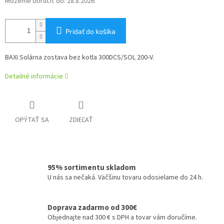
Môžeme doručiť do:
28.8.2026
Pridať do košíka
BAXI Solárna zostava bez kotla 300DCS/SOL 200-V.
Detailné informácie
OPÝTAŤ SA
ZDIEĽAŤ
95% sortimentu skladom
U nás sa nečaká. Väčšinu tovaru odosielame do 24 h.
Doprava zadarmo od 300€
Objednajte nad 300 € s DPH a tovar vám doručíme.