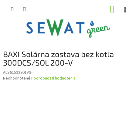
Prejsť
NÁKUP
na
obsah
KOŠÍK
BAXI Solárna zostava bez kotla
300DCS/SOL 200-V
ALS61532901VS-
Priemerné
Neohodnotené
Podrobnosti hodnotenia
hodnotenie
produktu
je
0,0
z
5
hviezdičiek.