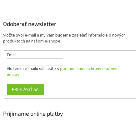
Z
á
p
ä
Odoberať newsletter
t
Vložte svoj e-mail a my Vám budeme zasielať informácie o nových
i
produktoch na našom e-shope.
e
Email
Vložením e-mailu súhlasíte s
podmienkami ochrany osobných
údajov
PRIHLÁSIŤ SA
Prijímame online platby