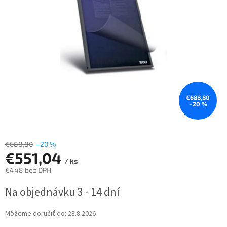
€688,80
–20 %
€688,80
–20 %
€551,04
/ ks
€448 bez DPH
Jednotková
Na objednávku 3 - 14 dní
cena:
Môžeme doručiť do:
28.8.2026