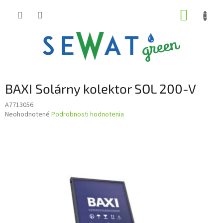
Prejsť
NÁKUP
na
obsah
KOŠÍK
BAXI Solárny kolektor SOL 200-V
A7713056
Priemerné
Neohodnotené
Podrobnosti hodnotenia
hodnotenie
produktu
je
0,0
z
5
hviezdičiek.