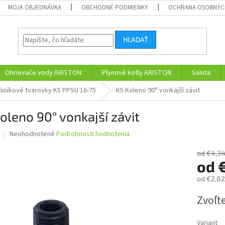
MOJA OBJEDNÁVKA
OBCHODNÉ PODMIENKY
OCHRANA OSOBNÝC
HĽADAŤ
Ohrievače vody ARISTON
Plynové kotly ARISTON
Sanita
liníkové tvarovky K5 PPSU 16-75
K5 Koleno 90° vonkajší závit
oleno 90° vonkajší závit
Priemerné
Neohodnotené
Podrobnosti hodnotenia
hodnotenie
produktu
od €4,3
je
od
0,0
od
€2,82
z
5
Jednotk
Zvoľte
hviezdičiek.
cena:
Variant