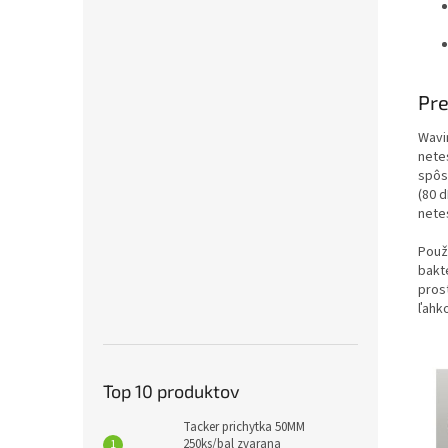
Pre
Wavi
nete
spôs
(80 
nete
Použ
bakt
pros
ľahk
Top 10 produktov
Tacker prichytka 50MM
250ks/bal zvarana