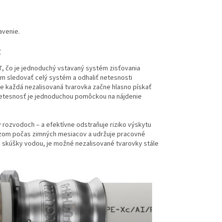
avenie.
t
, čo je jednoduchý vstavaný systém zisťovania
om sledovať celý systém a odhaliť netesnosti
e každá nezalisovaná tvarovka začne hlasno pískať
a netesnosť je jednoduchou pomôckou na nájdenie
 rozvodoch – a efektívne odstraňuje riziko výskytu
azom počas zimných mesiacov a udržuje pracovné
e skúšky vodou, je možné nezalisované tvarovky stále