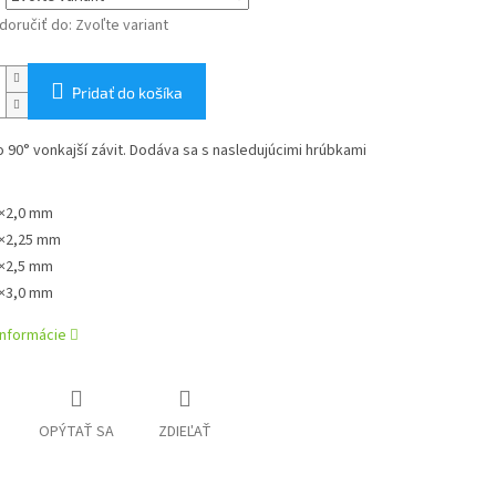
oručiť do:
Zvoľte variant
Pridať do košíka
 90° vonkajší závit. Dodáva sa s nasledujúcimi hrúbkami
×2,0 mm
×2,25 mm
×2,5 mm
×3,0 mm
informácie
OPÝTAŤ SA
ZDIEĽAŤ