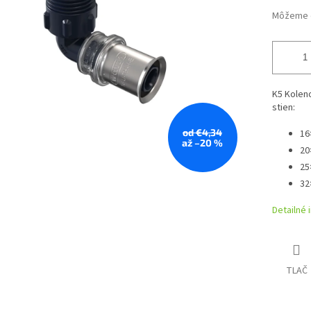
Môžeme d
K5 Koleno
stien:
od €4,34
16
až –20 %
20
25
32
Detailné 
TLAČ