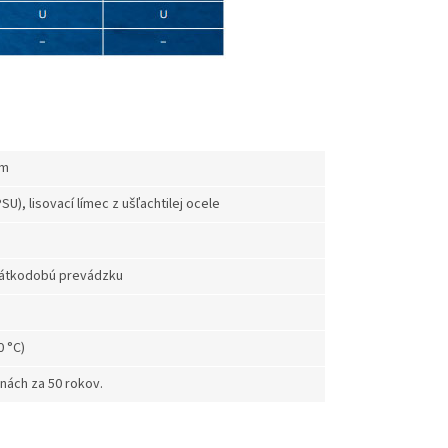
mm
SU), lisovací límec z ušľachtilej ocele
krátkodobú prevádzku
0 °C)
inách za 50 rokov.