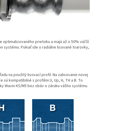
 optimalizovaného prietoku a majú až o 50% väčší
on systému. Pokiaľ ide o radiálne lisované tvarovky,
u na použitý lisovací profil. Na zalisovanie novej
 sú kompatibilné s profilmi U, Up, H, TH a B. To
vky Wavin K5/M5 bez obáv o záruku vášho systému.