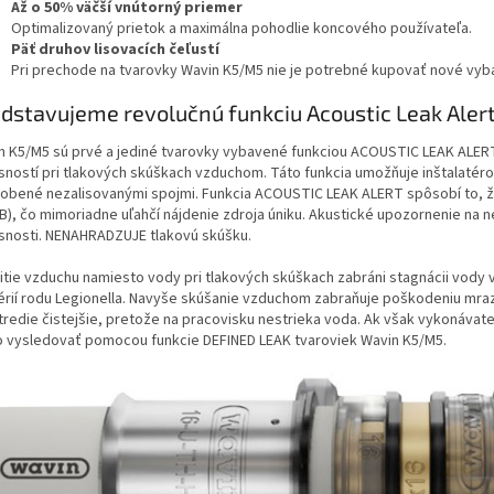
Až o 50% väčší vnútorný priemer
Optimalizovaný prietok a maximálna pohodlie koncového používateľa.
Päť druhov lisovacích čeľustí
Pri prechode na tvarovky Wavin K5/M5 nie je potrebné kupovať nové vyb
dstavujeme revolučnú funkciu Acoustic Leak Aler
n K5/M5 sú prvé a jediné tvarovky vybavené funkciou ACOUSTIC LEAK ALERT
sností pri tlakových skúškach vzduchom. Táto funkcia umožňuje inštalatér
obené nezalisovanými spojmi. Funkcia ACOUSTIC LEAK ALERT spôsobí to, ž
dB), čo mimoriadne uľahčí nájdenie zdroja úniku. Akustické upozornenie n
snosti. NENAHRADZUJE tlakovú skúšku.
itie vzduchu namiesto vody pri tlakových skúškach zabráni stagnácii vody v
érií rodu Legionella. Navyše skúšanie vzduchom zabraňuje poškodeniu mr
tredie čistejšie, pretože na pracovisku nestrieka voda. Ak však vykonávat
o vysledovať pomocou funkcie DEFINED LEAK tvaroviek Wavin K5/M5.