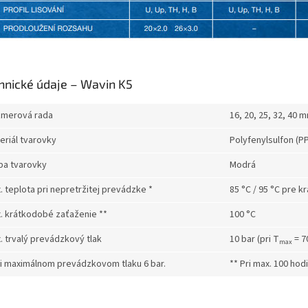
hnické údaje – Wavin K5
merová rada
16, 20, 25, 32, 40 
eriál tvarovky
Polyfenylsulfon (PP
ba tvarovky
Modrá
. teplota pri nepretržitej prevádzke *
85 °C / 95 °C pre 
. krátkodobé zaťaženie **
100 °C
. trvalý prevádzkový tlak
10 bar (pri T
= 7
max
ri maximálnom prevádzkovom tlaku 6 bar.
** Pri max. 100 hod