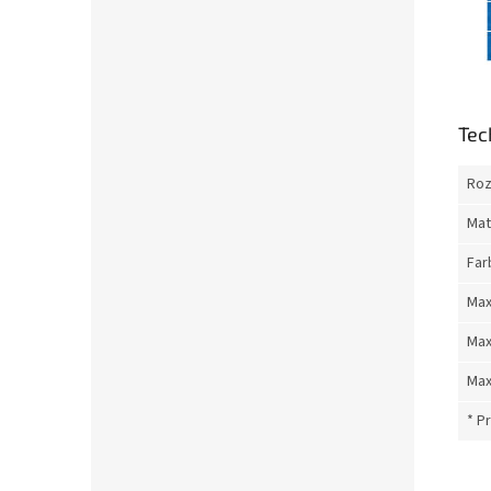
Tec
Roz
Mat
Far
Max
Max
Max
* P