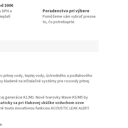
od 300€
Poradenstvo pri výbere
s DPH a
eplatí
Pomôžeme vám vybrať presne
to, čo potrebujete.
v pitnej vody, teplej vody, ústredného a podlahového
ky kladené na inštalačné systémy pre rozvody pitnej
cej generácie K1/M1. Nové tvarovky Wavin K5/M5 by
ticky sa pri tlakovej skúške vzduchom ozve
né touto inovatívnou funkciou ACOUSTIC LEAK ALERT.
e.