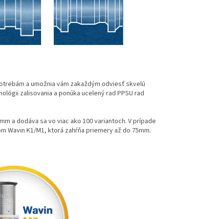
potrebám a umožnia vám zakaždým odviesť skvelú
nológii zalisovania a ponúka ucelený rad PPSU rad
m a dodáva sa vo viac ako 100 variantoch. V prípade
om Wavin K1/M1, ktorá zahŕňa priemery až do 75mm.