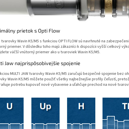
imálny prietok s Opti Flow
 tvarovky Wavin K5/M5 s funkciou OPTI FLOW sú navrhnuté na zabezpečenie
rný priemer. V dôsledku toho majú zákazníci k dispozícii vyšší celkový výk
jdete väčší vnútorný priemer ako u tvaroviek Wavin K5/M5.
ti Jaw najprispôsobivejšie spojenie
nkciou MULTI JAW tvarovky Wavin K5/M5 zaručujú bezpečné spojenie bez ohľad
vky Wavin K5/M5 môžete použiť všetky najbežnejšie profily čeľustí, pretože
raňuje potrebu kupovať nové vybavenie a uľahčuje prechod na nové tvaro