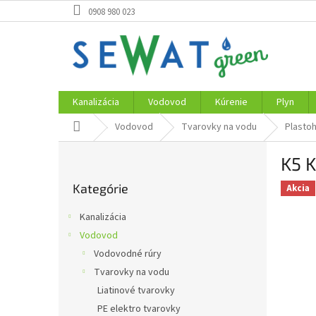
Prejsť
0908 980 023
na
obsah
Kanalizácia
Vodovod
Kúrenie
Plyn
Domov
Vodovod
Tvarovky na vodu
Plastoh
B
K5 K
o
Preskočiť
č
Kategórie
kategórie
Akcia
n
ý
Kanalizácia
p
Vodovod
a
Vodovodné rúry
n
e
Tvarovky na vodu
l
Liatinové tvarovky
PE elektro tvarovky