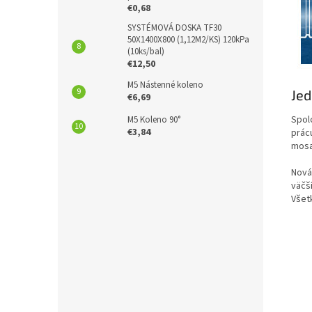
€0,68
SYSTÉMOVÁ DOSKA TF30
50X1400X800 (1,12M2/KS) 120kPa
(10ks/bal)
€12,50
M5 Nástenné koleno
Jed
€6,69
Spol
M5 Koleno 90°
€3,84
prác
mosa
Nová
väčš
Všet