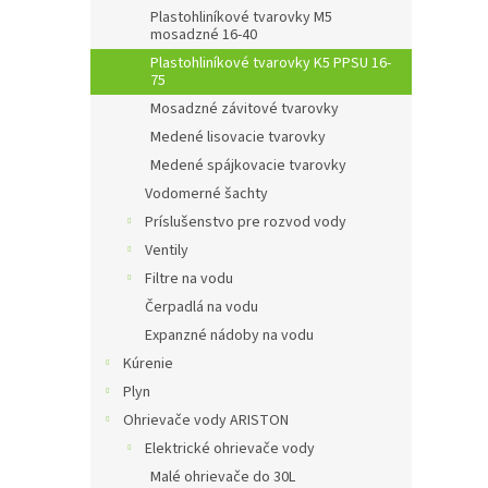
Plastohliníkové tvarovky M5
mosadzné 16-40
Plastohliníkové tvarovky K5 PPSU 16-
75
Mosadzné závitové tvarovky
Medené lisovacie tvarovky
Medené spájkovacie tvarovky
Vodomerné šachty
Príslušenstvo pre rozvod vody
Ventily
Filtre na vodu
Čerpadlá na vodu
Expanzné nádoby na vodu
Kúrenie
Plyn
Ohrievače vody ARISTON
Elektrické ohrievače vody
Malé ohrievače do 30L