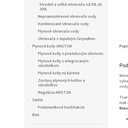
Stredné a veľké ohrievače od 50L do
200L
Nepriamoohrevné ohrievače vody
Kombinované ohrievače vody
Plynové ohrievače vody
Ohrievače s tepelným čerpadlom
Plynové kotly ARISTON
Popi
Plynové kotly s prietokovým ohrevom
Plynové kotly s integrovaným
Pod
zásobníkom
Plynové kotly na kúrenie
Wavi
Zostavy plynových kotlov a
vyku
zásobníkov
vody
Regulácia ARISTON
Tvar
Sanita
mali
Podomietkové konštrukcie
hlas
Baxi