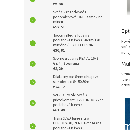
€5,88
Skriňa k rozdelovaču
podomietková ORP, zamok na
mincu.
€52,51
Opt
Tacker reflexná fólia na
podlahové kúrenie 50x1m(130
Nové
mikrónov) EXTRA PEVNA
vnúto
€36,81
nená
Svorné šróbenie PEX-AL 16x2-
Mul
G3/4 , 2 tesnenia
€2,29
S fu
Dilatacny pas 8mm okrajový
tvaro
samolepiaci 8/150 50m
odst
€24,72
VALVEX Rozdelovač s
prietokomermi BASE INOX K5 na
podlahové kúrenie
€61,49
Tigris SEWATgreen rura
PERT/EVOH/PERT 16x2 zelená,
podlahové kúrenie