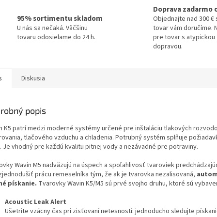
Doprava zadarmo 
95% sortimentu skladom
Objednajte nad 300 € 
U nás sa nečaká. Väčšinu
tovar vám doručíme. N
tovaru odosielame do 24 h.
pre tovar s atypickou
dopravou.
s
Diskusia
robný popis
n K5 patrí medzi moderné systémy určené pre inštaláciu tlakových rozvodo
rovania, tlačového vzduchu a chladenia. Potrubný systém splňuje požiadav
. Je vhodný pre každú kvalitu pitnej vody a nezávadné pre potraviny.
ovky Wavin M5 nadväzujú na úspech a spoľahlivosť tvaroviek predchádzajú
 zjednodušiť prácu remeselníka tým, že ak je tvarovka nezalisovaná,
automa
né pískanie.
Tvarovky Wavin K5/M5 sú prvé svojho druhu, ktoré sú vybave
Acoustic Leak Alert
Ušetrite vzácny čas pri zisťovaní netesností: jednoducho sledujte pískani