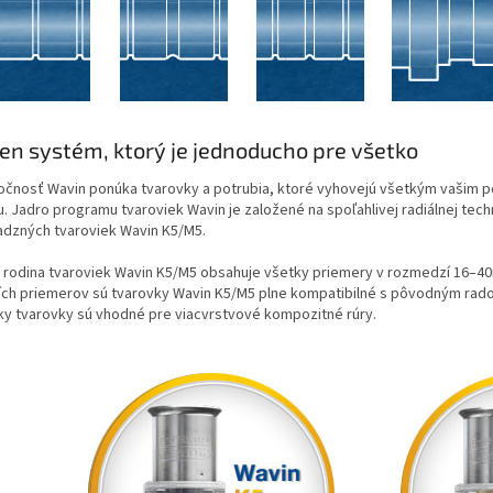
en systém, ktorý je jednoducho pre všetko
očnosť Wavin ponúka tvarovky a potrubia, ktoré vyhovejú všetkým vašim 
u. Jadro programu tvaroviek Wavin je založené na spoľahlivej radiálnej tech
dzných tvaroviek Wavin K5/M5.
 rodina tvaroviek Wavin K5/M5 obsahuje všetky priemery v rozmedzí 16–40m
ích priemerov sú tvarovky Wavin K5/M5 plne kompatibilné s pôvodným rad
ky tvarovky sú vhodné pre viacvrstvové kompozitné rúry.