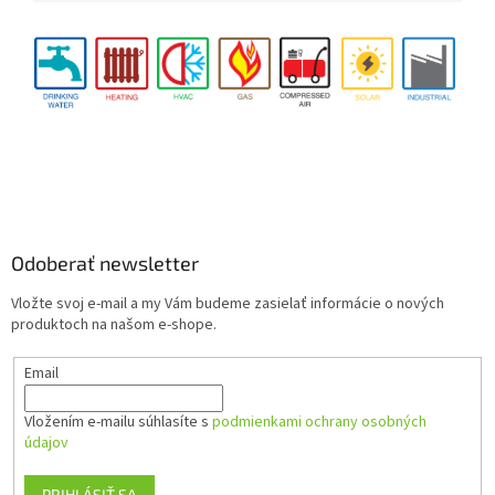
Z
á
p
ä
Odoberať newsletter
t
Vložte svoj e-mail a my Vám budeme zasielať informácie o nových
i
produktoch na našom e-shope.
e
Email
Vložením e-mailu súhlasíte s
podmienkami ochrany osobných
údajov
PRIHLÁSIŤ SA