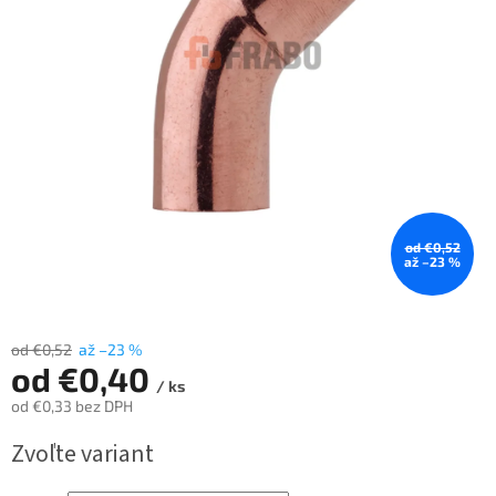
od €0,52
až –23 %
od €0,52
až –23 %
od
€0,40
/ ks
od
€0,33
bez DPH
Jednotková
Zvoľte variant
cena: