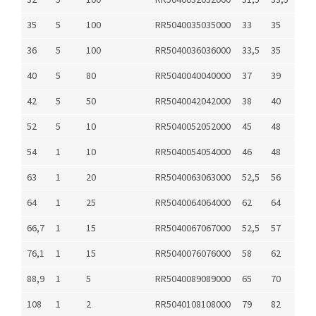
32
5
100
RR5040032032000
31,5
33,5
35
5
100
RR5040035035000
33
35
36
5
100
RR5040036036000
33,5
35
40
5
80
RR5040040040000
37
39
42
5
50
RR5040042042000
38
40
52
5
10
RR5040052052000
45
48
54
1
10
RR5040054054000
46
48
63
1
20
RR5040063063000
52,5
56
64
1
25
RR5040064064000
62
64
66,7
1
15
RR5040067067000
52,5
57
76,1
1
15
RR5040076076000
58
62
88,9
1
5
RR5040089089000
65
70
108
1
2
RR5040108108000
79
82