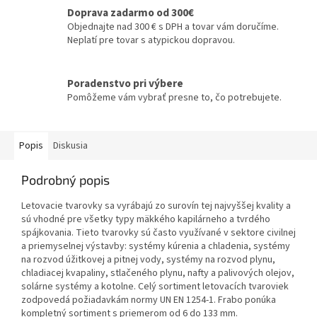
Doprava zadarmo od 300€
Objednajte nad 300 € s DPH a tovar vám doručíme.
Neplatí pre tovar s atypickou dopravou.
Poradenstvo pri výbere
Pomôžeme vám vybrať presne to, čo potrebujete.
Popis
Diskusia
Podrobný popis
Letovacie tvarovky sa vyrábajú zo surovín tej najvyššej kvality a
sú vhodné pre všetky typy mäkkého kapilárneho a tvrdého
spájkovania. Tieto tvarovky sú často využívané v sektore civilnej
a priemyselnej výstavby: systémy kúrenia a chladenia, systémy
na rozvod úžitkovej a pitnej vody, systémy na rozvod plynu,
chladiacej kvapaliny, stlačeného plynu, nafty a palivových olejov,
solárne systémy a kotolne. Celý sortiment letovacích tvaroviek
zodpovedá požiadavkám normy UN EN 1254-1. Frabo ponúka
kompletný sortiment s priemerom od 6 do 133 mm.