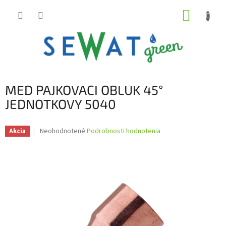
Prejsť
NÁKUP
na
obsah
KOŠÍK
MED PAJKOVACI OBLUK 45°
JEDNOTKOVY 5040
Priemerné
Neohodnotené
Podrobnosti hodnotenia
Akcia
hodnotenie
produktu
je
0,0
z
5
hviezdičiek.