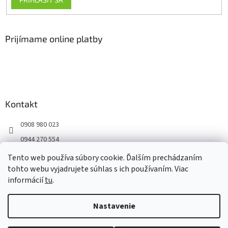
Prijímame online platby
Kontakt
0908 980 023
0944 270 554
Facebook
Tento web používa súbory cookie. Ďalším prechádzaním
tohto webu vyjadrujete súhlas s ich používaním. Viac
informácií
tu
.
Vytvoril Shoptet
Nastavenie