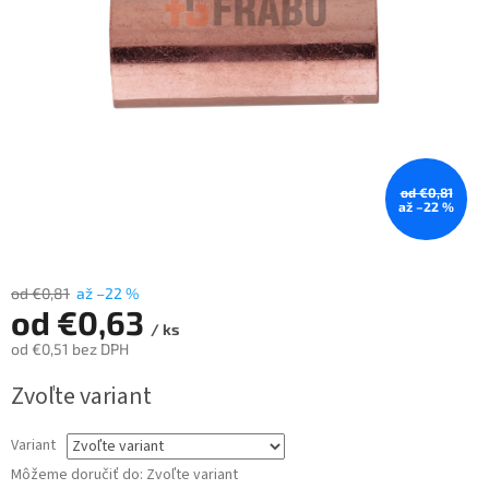
od €0,81
až –22 %
od €0,81
až –22 %
od
€0,63
/ ks
od
€0,51
bez DPH
Jednotková
Zvoľte variant
cena:
Variant
Môžeme doručiť do:
Zvoľte variant