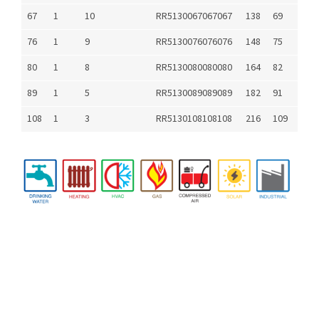
67
1
10
RR5130067067067
138
69
76
1
9
RR5130076076076
148
75
80
1
8
RR5130080080080
164
82
89
1
5
RR5130089089089
182
91
108
1
3
RR5130108108108
216
109
Z
á
p