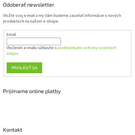
ä
Odoberať newsletter
t
Vložte svoj e-mail a my Vám budeme zasielať informácie o nových
i
produktoch na našom e-shope.
e
Email
Vložením e-mailu súhlasíte s
podmienkami ochrany osobných
údajov
PRIHLÁSIŤ SA
Prijímame online platby
Kontakt