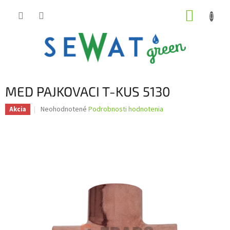
Prejsť
NÁKUP
na
obsah
KOŠÍK
MED PAJKOVACI T-KUS 5130
Priemerné
Neohodnotené
Podrobnosti hodnotenia
Akcia
hodnotenie
produktu
je
0,0
z
5
hviezdičiek.