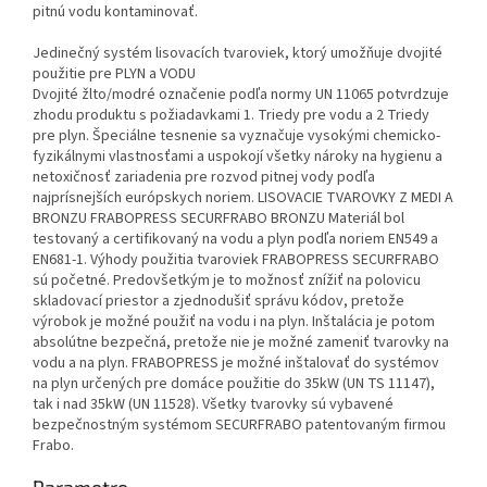
pitnú vodu kontaminovať.
Jedinečný systém lisovacích tvaroviek, ktorý umožňuje dvojité
použitie pre PLYN a VODU
Dvojité žlto/modré označenie podľa normy UN 11065 potvrdzuje
zhodu produktu s požiadavkami 1. Triedy pre vodu a 2 Triedy
pre plyn. Špeciálne tesnenie sa vyznačuje vysokými chemicko-
fyzikálnymi vlastnosťami a uspokojí všetky nároky na hygienu a
netoxičnosť zariadenia pre rozvod pitnej vody podľa
najprísnejších európskych noriem. LISOVACIE TVAROVKY Z MEDI A
BRONZU FRABOPRESS SECURFRABO BRONZU Materiál bol
testovaný a certifikovaný na vodu a plyn podľa noriem EN549 a
EN681-1. Výhody použitia tvaroviek FRABOPRESS SECURFRABO
sú početné. Predovšetkým je to možnosť znížiť na polovicu
skladovací priestor a zjednodušiť správu kódov, pretože
výrobok je možné použiť na vodu i na plyn. Inštalácia je potom
absolútne bezpečná, pretože nie je možné zameniť tvarovky na
vodu a na plyn. FRABOPRESS je možné inštalovať do systémov
na plyn určených pre domáce použitie do 35kW (UN TS 11147),
tak i nad 35kW (UN 11528). Všetky tvarovky sú vybavené
bezpečnostným systémom SECURFRABO patentovaným firmou
Frabo.