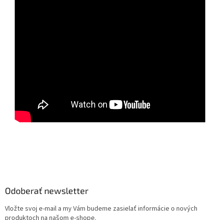
Z
á
p
ä
Odoberať newsletter
t
Vložte svoj e-mail a my Vám budeme zasielať informácie o nových
i
produktoch na našom e-shope.