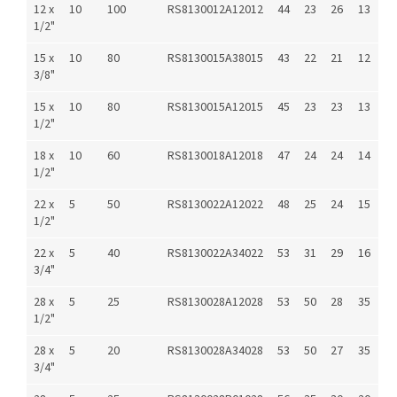
12 x
10
100
RS8130012A12012
44
23
26
13
1/2"
15 x
10
80
RS8130015A38015
43
22
21
12
3/8"
15 x
10
80
RS8130015A12015
45
23
23
13
1/2"
18 x
10
60
RS8130018A12018
47
24
24
14
1/2"
22 x
5
50
RS8130022A12022
48
25
24
15
1/2"
22 x
5
40
RS8130022A34022
53
31
29
16
3/4"
28 x
5
25
RS8130028A12028
53
50
28
35
1/2"
28 x
5
20
RS8130028A34028
53
50
27
35
3/4"