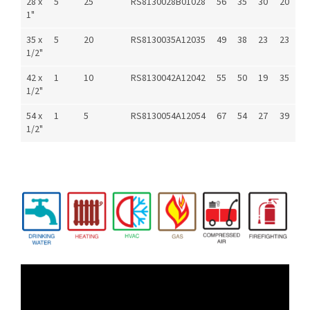
28 x
5
25
RS8130028B01028
56
35
30
20
1"
35 x
5
20
RS8130035A12035
49
38
23
23
1/2"
42 x
1
10
RS8130042A12042
55
50
19
35
1/2"
54 x
1
5
RS8130054A12054
67
54
27
39
1/2"