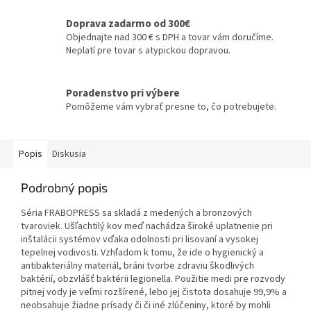
Doprava zadarmo od 300€
Objednajte nad 300 € s DPH a tovar vám doručíme.
Neplatí pre tovar s atypickou dopravou.
Poradenstvo pri výbere
Pomôžeme vám vybrať presne to, čo potrebujete.
Popis
Diskusia
Podrobný popis
Séria FRABOPRESS sa skladá z medených a bronzových
tvaroviek. Ušľachtilý kov meď nachádza široké uplatnenie pri
inštalácii systémov vďaka odolnosti pri lisovaní a vysokej
tepelnej vodivosti. Vzhľadom k tomu, že ide o hygienický a
antibakteriálny materiál, bráni tvorbe zdraviu škodlivých
baktérií, obzvlášť baktérii legionella. Použitie medi pre rozvody
pitnej vody je veľmi rozšírené, lebo jej čistota dosahuje 99,9% a
neobsahuje žiadne prísady či či iné zlúčeniny, ktoré by mohli