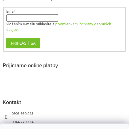
e
Email
Vložením e-mailu súhlasíte s
podmienkami ochrany osobných
údajov
PRIHLÁSIŤ SA
Prijímame online platby
Kontakt
0908 980 023
0944 270 554