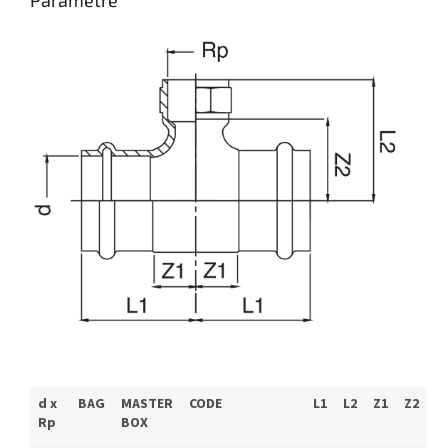
Parametre
d x
BAG
MASTER
CODE
L1
L2
Z1
Z2
Rp
BOX