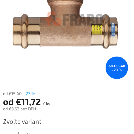
od €15,40
–23 %
od €15,40
–23 %
od
€11,72
/ ks
od
€9,53
bez DPH
Jednotková
Zvoľte variant
cena: