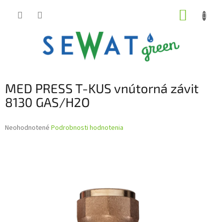
Prejsť
NÁKUP
na
obsah
KOŠÍK
MED PRESS T-KUS vnútorná závit
8130 GAS/H2O
Priemerné
Neohodnotené
Podrobnosti hodnotenia
hodnotenie
produktu
je
0,0
z
5
hviezdičiek.