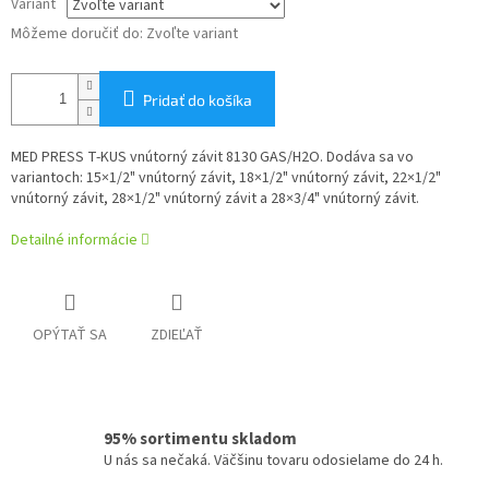
Variant
Môžeme doručiť do:
Zvoľte variant
Pridať do košíka
MED PRESS T-KUS vnútorný závit 8130 GAS/H2O.
Dodáva sa vo
variantoch: 15×1/2" vnútorný závit, 18×1/2" vnútorný závit, 22×1/2"
vnútorný závit, 28×1/2" vnútorný závit a 28×3/4" vnútorný závit.
Detailné informácie
OPÝTAŤ SA
ZDIEĽAŤ
95% sortimentu skladom
U nás sa nečaká. Väčšinu tovaru odosielame do 24 h.