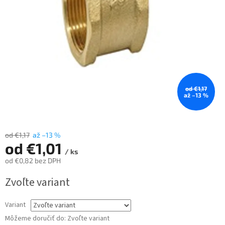
od €1,17
až –13 %
od €1,17
až –13 %
od
€1,01
/ ks
od
€0,82
bez DPH
Jednotková
Zvoľte variant
cena:
Variant
Môžeme doručiť do:
Zvoľte variant