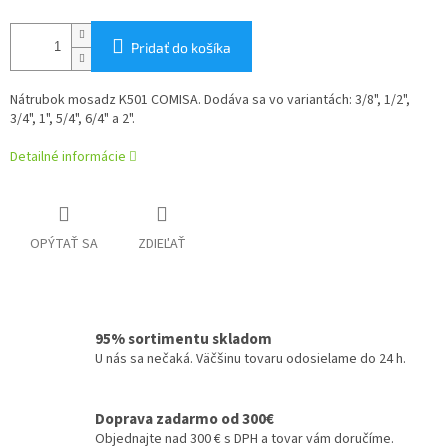
Pridať do košíka
Nátrubok mosadz K501 COMISA. Dodáva sa vo variantách: 3/8", 1/2",
3/4", 1", 5/4", 6/4" a 2".
Detailné informácie
OPÝTAŤ SA
ZDIEĽAŤ
95% sortimentu skladom
U nás sa nečaká. Väčšinu tovaru odosielame do 24 h.
Doprava zadarmo od 300€
Objednajte nad 300 € s DPH a tovar vám doručíme.