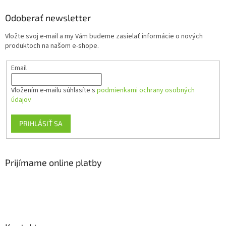
p
ä
Odoberať newsletter
t
Vložte svoj e-mail a my Vám budeme zasielať informácie o nových
i
produktoch na našom e-shope.
e
Email
Vložením e-mailu súhlasíte s
podmienkami ochrany osobných
údajov
PRIHLÁSIŤ SA
Prijímame online platby