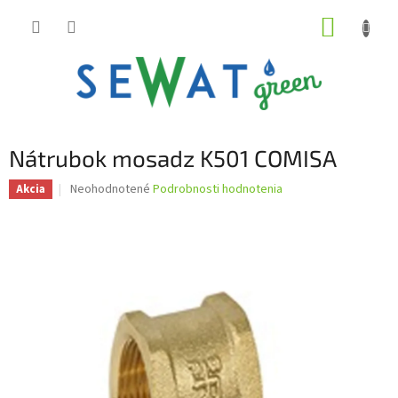
Prejsť
NÁKUP
na
obsah
KOŠÍK
Nátrubok mosadz K501 COMISA
Priemerné
Neohodnotené
Podrobnosti hodnotenia
Akcia
hodnotenie
produktu
je
0,0
z
5
hviezdičiek.