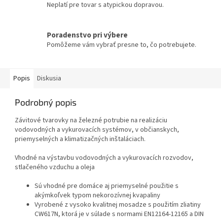
Neplatí pre tovar s atypickou dopravou.
Poradenstvo pri výbere
Pomôžeme vám vybrať presne to, čo potrebujete.
Popis
Diskusia
Podrobný popis
Závitové tvarovky na železné potrubie na realizáciu
vodovodných a vykurovacích systémov, v občianskych,
priemyselných a klimatizačných inštaláciach.
Vhodné na výstavbu vodovodných a vykurovacích rozvodov,
stlačeného vzduchu a oleja
Sú vhodné pre domáce aj priemyselné použitie s
akýmkoľvek typom nekorozívnej kvapaliny
Vyrobené z vysoko kvalitnej mosadze s použitím zliatiny
CW617N, ktorá je v súlade s normami EN12164-12165 a DIN