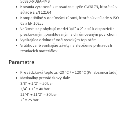
50930-6 UBA-4MS
Kovania vyrobené z mosadznej tyče CW617N, ktoré sú v
súlade s EN 12164
Kompatibilné s oceľovými rúrami, ktoré sú v súlade s ISO
65 a EN 10255
Veľkosti sa pohybujú medzi 3/8” a 2” a sú k dispozícii s
pieskovaným, poniklovaným a chrómovaným povrchom
Vynikajúca odolnosť voči vysokým teplotám
Vrúbkované vonkajšie závity na zlepšenie priľnavosti
tesniacich materiálov
Parametre
Prevádzková teplota: -20 °C / + 120 °C (Pri absencii ľadu)
Maximálny prevádzkový tlak:
3/8” + 1/2” = 50 bar
3/4” + 1” = 40 bar
11/4” + 11/2” = 30 bar
2” = 25 bar
Z
á