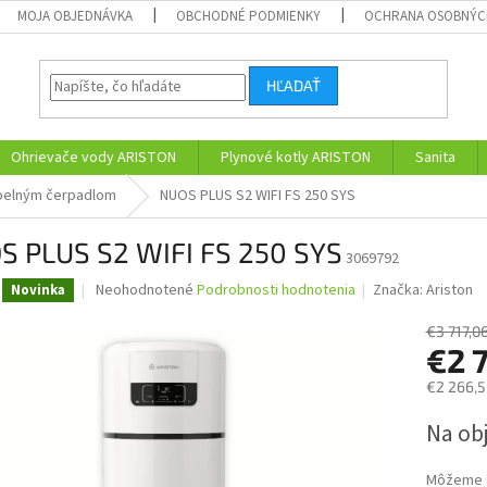
MOJA OBJEDNÁVKA
OBCHODNÉ PODMIENKY
OCHRANA OSOBNÝC
HĽADAŤ
Ohrievače vody ARISTON
Plynové kotly ARISTON
Sanita
epelným čerpadlom
NUOS PLUS S2 WIFI FS 250 SYS
S PLUS S2 WIFI FS 250 SYS
3069792
Priemerné
Neohodnotené
Podrobnosti hodnotenia
Značka:
Ariston
Novinka
hodnotenie
produktu
€3 717,0
je
€2 
0,0
€2 266,5
z
5
Jednotk
Na obj
hviezdičiek.
cena:
Môžeme d