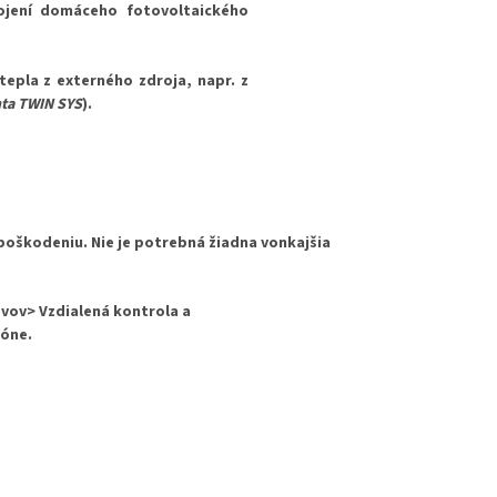
ojení domáceho fotovoltaického
 tepla
z externého zdroja
, napr. z
nta TWIN SYS
).
 poškodeniu. Nie je potrebná žiadna vonkajšia
evov>
Vzdialená kontrola a
fóne.