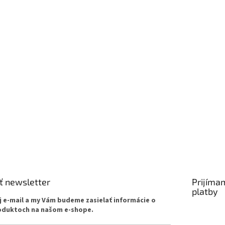
rvý, kto napíše príspevok k tejto položke.
AŤ KOMENTÁR
ť newsletter
Prijíma
platby
j e-mail a my Vám budeme zasielať informácie o
oduktoch na našom e-shope.