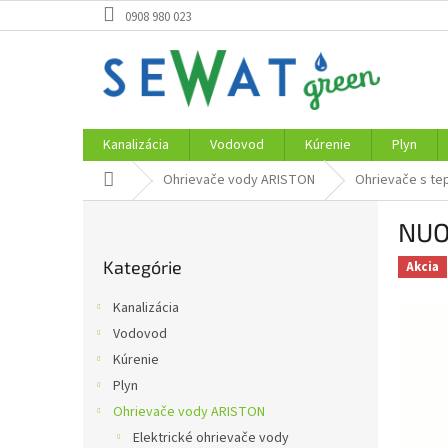
Prejsť
0908 980 023
na
obsah
Kanalizácia
Vodovod
Kúrenie
Plyn
Domov
Ohrievače vody ARISTON
Ohrievače s t
B
NUO
o
Preskočiť
č
Kategórie
kategórie
Akcia
n
ý
Kanalizácia
p
Vodovod
a
Kúrenie
n
e
Plyn
l
Ohrievače vody ARISTON
Elektrické ohrievače vody