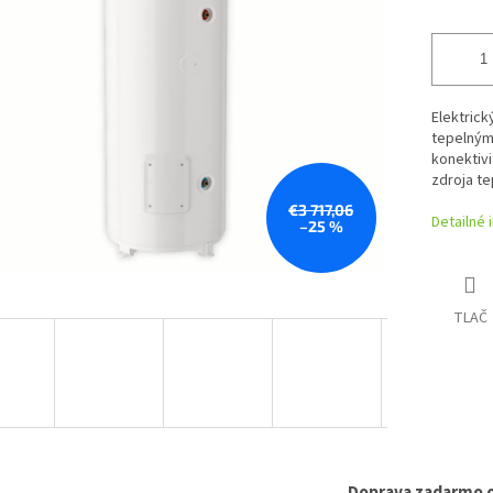
Elektric
tepelným
konektivi
zdroja te
€3 717,06
Detailné 
–25 %
TLAČ
Doprava zadarmo 