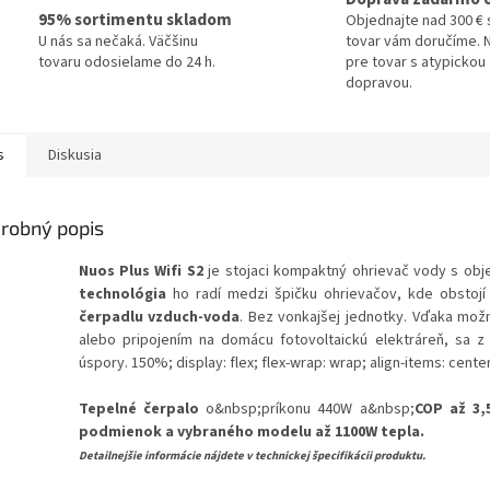
95% sortimentu skladom
Objednajte nad 300 € 
U nás sa nečaká. Väčšinu
tovar vám doručíme. N
tovaru odosielame do 24 h.
pre tovar s atypickou
dopravou.
s
Diskusia
robný popis
Nuos Plus Wifi S2
je stojaci kompaktný ohrievač vody s ob
technológia
ho radí medzi špičku ohrievačov, kde obstoj
čerpadlu vzduch-voda
. Bez vonkajšej jednotky. Vďaka mo
alebo pripojením na domácu fotovoltaickú elektráreň, sa z
úspory. 150%; display: flex; flex-wrap: wrap; align-items: cente
Tepelné čerpalo
o&nbsp;príkonu 440W a&nbsp;
COP až 3,
podmienok a vybraného modelu až 1100W tepla.
Detailnejšie informácie nájdete v technickej špecifikácii produktu.