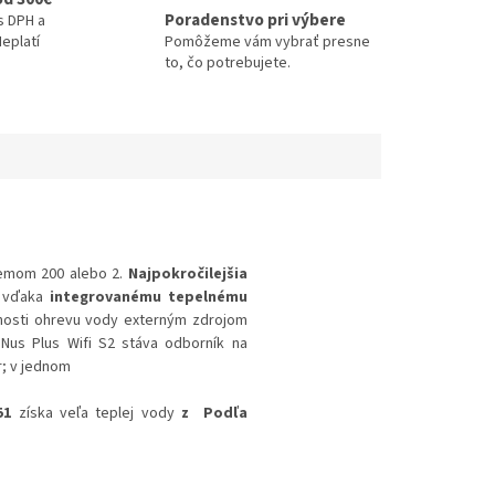
Poradenstvo pri výbere
s DPH a
eplatí
Pomôžeme vám vybrať presne
to, čo potrebujete.
jemom 200 alebo 2.
Najpokročilejšia
í vďaka
integrovanému tepelnému
žnosti ohrevu vody externým zdrojom
 Nus Plus Wifi S2 stáva odborník na
r; v jednom
51
získa veľa teplej vody
z Podľa