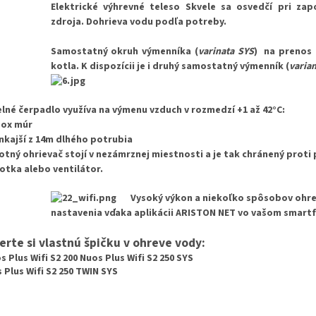
Elektrické výhrevné teleso
Skvele sa osvedčí pri zap
zdroja. Dohrieva vodu podľa potreby.
Samostatný
okruh výmenníka
(
varinata SYS
) na prenos
kotla. K dispozícii je i druhý samostatný výmenník (
varia
lné čerpadlo využíva na výmenu vzduch v rozmedzí +1 až 42°C:
box múr
kajší z 14m dlhého potrubia
otný ohrievač
stojí v nezámrznej miestnosti
a je tak chránený proti
otka alebo ventilátor.
Vysoký výkon a niekoľko spôsobov ohr
nastavenia vďaka aplikácii ARISTON NET vo vašom smart
erte si vlastnú špičku v ohreve vody:
 Plus Wifi S2 200 Nuos Plus Wifi S2 250 SYS
 Plus Wifi S2 250 TWIN SYS