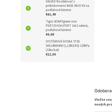
VALVEX Rozdelovač s
prietokomermi BASE INOX K5 na
Buďte p
podlahové kúrenie
€61,49
PRID
Tigris SEWATgreen rura
PERT/EVOH/PERT 16x2 zelená,
podlahové kúrenie
€0,68
SYSTÉMOVÁ DOSKA TF30
50X1400X800 (1,12M2/KS) 120kPa
(10ks/bal)
€12,50
Z
á
p
ä
t
Odobera
i
e
Vložte svo
nových pr