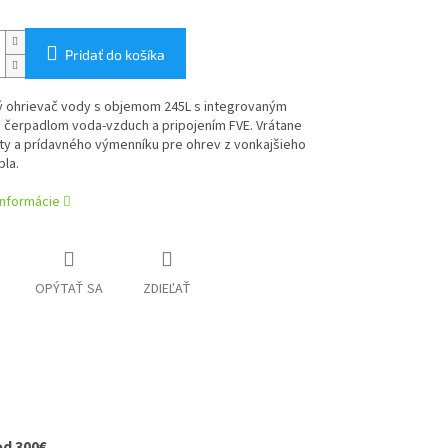
Pridať do košíka
ký ohrievač vody s objemom 245L s integrovaným
 čerpadlom voda-vzduch a pripojením FVE. Vrátane
ty a prídavného výmenníku pre ohrev z vonkajšieho
pla.
informácie
OPÝTAŤ SA
ZDIEĽAŤ
od 300€