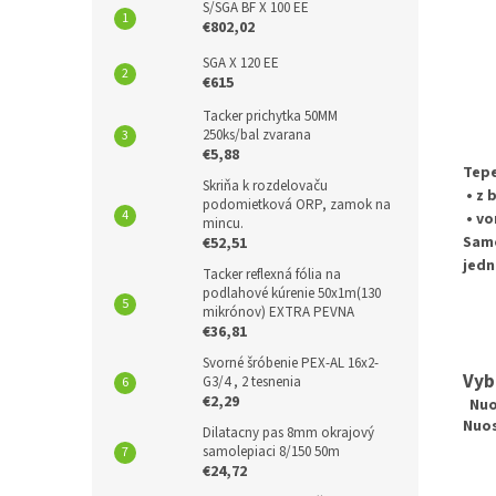
S/SGA BF X 100 EE
€802,02
SGA X 120 EE
€615
Tacker prichytka 50MM
250ks/bal zvarana
€5,88
Tepe
Skriňa k rozdelovaču
•
z 
podomietková ORP, zamok na
•
von
mincu.
Sam
€52,51
jedn
Tacker reflexná fólia na
podlahové kúrenie 50x1m(130
mikrónov) EXTRA PEVNA
€36,81
Svorné šróbenie PEX-AL 16x2-
Vyb
G3/4 , 2 tesnenia
€2,29
Nuos
Nuos
Dilatacny pas 8mm okrajový
samolepiaci 8/150 50m
€24,72