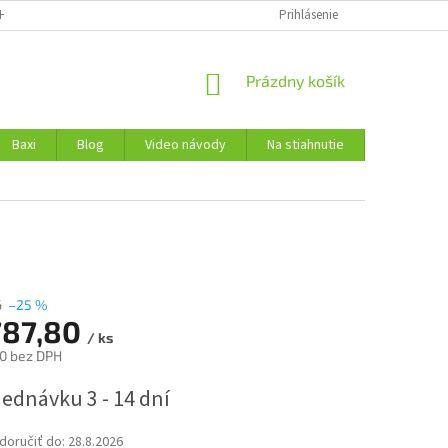
H ÚDAJOV
Prihlásenie
NÁKUPNÝ
Prázdny košík
KOŠÍK
Baxi
Blog
Video návody
Na stiahnutie
Kontakty
6
–25 %
787,80
/ ks
0 bez DPH
ová
ednávku 3 - 14 dní
oručiť do:
28.8.2026