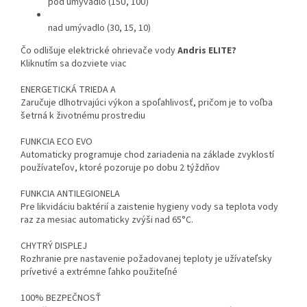
pod umývadlo (15U, 10U)
nad umývadlo (30, 15, 10)
Čo odlišuje elektrické ohrievače vody
Andris ELITE?
Kliknutím sa dozviete viac
ENERGETICKÁ TRIEDA A
Zaručuje dlhotrvajúci výkon a spoľahlivosť, pričom je to voľba
šetrná k životnému prostrediu
FUNKCIA ECO EVO
Automaticky programuje chod zariadenia na základe zvyklostí
používateľov, ktoré pozoruje po dobu 2 týždňov
FUNKCIA ANTILEGIONELA
Pre likvidáciu baktérií a zaistenie hygieny vody sa teplota vody
raz za mesiac automaticky zvýši nad 65°C.
CHYTRÝ DISPLEJ
Rozhranie pre nastavenie požadovanej teploty je užívateľsky
prívetivé a extrémne ľahko použiteľné
100% BEZPEČNOSŤ