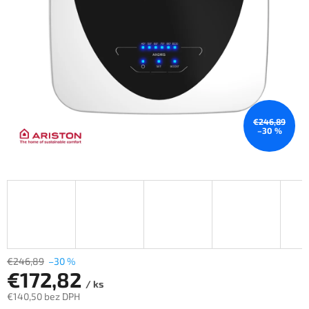
€246,89
–30 %
€246,89
–30 %
€172,82
/ ks
€140,50 bez DPH