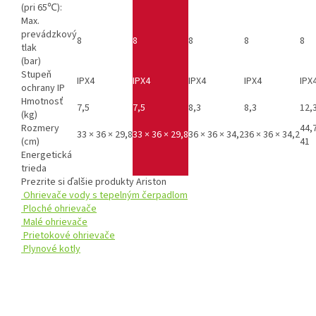
(pri 65℃):
Max.
prevádzkový
8
8
8
8
8
tlak
(bar)
Stupeň
IPX4
IPX4
IPX4
IPX4
IPX
ochrany IP
Hmotnosť
7,5
7,5
8,3
8,3
12,
(kg)
Rozmery
44,7
33 × 36 × 29,8
33 × 36 × 29,8
36 × 36 × 34,2
36 × 36 × 34,2
(cm)
41
Energetická
trieda
Prezrite si ďalšie produkty
Ariston
Ohrievače vody s tepelným čerpadlom
Ploché ohrievače
Malé ohrievače
Prietokové ohrievače
Plynové kotly
Z