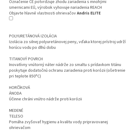
Označenie CE potvrdzuje zhodu zariadenia s mnohými
smernicami EÚ, výrobok vyhovuje nariadenia REACH
Objavte hlavné vlastnosti ohrievačov
Andris ELITE
POLYURETÁNOVÁ IZOLÁCIA
Izolácia zo silnej polyuretánovej peny, vďaka ktorej prístroj udrží
horúcu vodu po dlhú dobu
TITANOVÝ POVRCH
Inovatívny vnútorný náter nádrže zo smaltu s prídavkom titánu
poskytuje dodatočnú ochranu zariadenia proti korózii (ošetrenie
pri teplote 850°C)
HORČÍKOVÁ
ÁNODA
Účinne chráni vnútro nádrže proti korózii
MEDENÉ
TELESO
Pomáha zvyšovať hygienu a kvalitu vody pripravovanej
ohrievačom