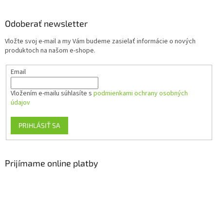
á
p
ä
Odoberať newsletter
t
Vložte svoj e-mail a my Vám budeme zasielať informácie o nových
i
produktoch na našom e-shope.
e
Email
Vložením e-mailu súhlasíte s
podmienkami ochrany osobných
údajov
PRIHLÁSIŤ SA
Prijímame online platby