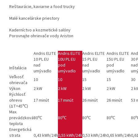
Reštaurácie, kaviarne a food trucky
Malé kancelárske priestory
Kaderníctvo a kozmetické salóny
Porovnajte ohrievače vody Ariston
Andris ELITE
Andris ELITE
Andris ELITE
Andris ELITE
And
10 PL EU
10U PL EU
15 PL EU
15U PL EU
30 
nad
pod
nad
pod
nad
Inštalácia
umývadlo
umývadlo
umývadlo
umývadlo
umý
Veľkosť
10
10
15
15
30
ohrievača
Výkon
2 kW
2 kW
2 kW
2 kW
2 k
Rýchlosť
ohrevu
17 minút
17 minút
26 minút
26 minút
53 
(ΔT=45℃)
Max.
prevádzková
80℃
80℃
80℃
80℃
80
teplota
Energetická
strata
0,43 kWh/24h
0,55 kWh/24h
0,53 kWh/24h
0,65 kWh/24h
0,6