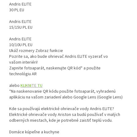
Andris ELITE
30 PL EU
Andris ELITE
15/15U PL EU
Andris ELITE
10/10U PL EU
Ukáž rozmery
Zobraz funkcie
Pozrite sa, ako bude ohrievač
Andris ELITE
vyzerať vo
vašom interiéri!
Zapnite fotoaparát, naskenujte QR kód* a použite
technológiu AR
alebo
KLIKNITE TU
*Na naskenovanie QR kódu použite fotoaparát, vyhradenú
aplikáciu na vašom zariadení alebo Google Lens (Google Lens)
Kde sa používajú elektrické ohrievače vody
Andris ELITE
?
Elektrické ohrievače vody Ariston sa budú používať v malých
odberných miestach, kde je potrebné zaistiť teplú vodu.
Domáce kúpeľne a kuchyne