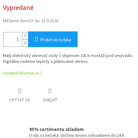
Jednotková
Vypredané
cena:
Môžeme doručiť do:
21.9.2026
Pridať do košíka
Malý elektrický ohrievač vody s objemom 10L k montáži pod umývadlo.
Digitálne riadenie teploty a plánovanie ohrevu.
Detailné informácie
OPÝTAŤ SA
ZDIEĽAŤ
95% sortimentu skladom
U nás sa nečaká. Väčšinu tovaru odosielame do 24 h.