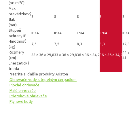
(pri 65℃):
Max.
prevádzkový
8
8
8
8
8
tlak
(bar)
Stupeň
IPX4
IPX4
IPX4
IPX4
IPX
ochrany IP
Hmotnosť
7,5
7,5
8,3
8,3
12,
(kg)
Rozmery
44,7
33 × 36 × 29,8
33 × 36 × 29,8
36 × 36 × 34,2
36 × 36 × 34,2
(cm)
41
Energetická
trieda
Prezrite si ďalšie produkty
Ariston
Ohrievače vody s tepelným čerpadlom
Ploché ohrievače
Malé ohrievače
Prietokové ohrievače
Plynové kotly
Z