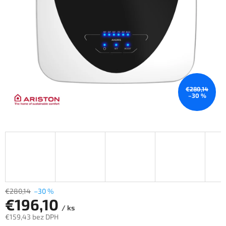
€280,14
–30 %
€280,14
–30 %
€196,10
/ ks
€159,43 bez DPH