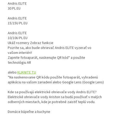
Andris ELITE
30 PL EU
Andris ELITE
15/15U PL EU
Andris ELITE
10/10U PL EU
Ukáž rozmery
Zobraz funkcie
Pozrite sa, ako bude ohrievač
Andris ELITE
vyzerať vo
vašom interiéri!
Zapnite fotoaparát, naskenujte QR kód* a použite
technológiu AR
alebo
KLIKNITE TU
*Na naskenovanie QR kódu použite fotoaparát, vyhradenú
aplikáciu na vašom zariadení alebo Google Lens (Google Lens)
Kde sa používajú elektrické ohrievače vody
Andris ELITE
?
Elektrické ohrievače vody Ariston sa budú používať v malých
odberných miestach, kde je potrebné zaistiť teplú vodu.
Domáce kúpeľne a kuchyne