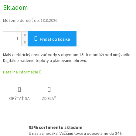
Jednotková
Skladom
cena:
Môžeme doručiť do:
13.8.2026
Pridať do košíka
Malý elektrický ohrievač vody s objemom 15L k montáži pod umývadlo.
Digitálne riadenie teploty a plánovanie ohrevu.
Detailné informácie
OPÝTAŤ SA
ZDIEĽAŤ
95% sortimentu skladom
U nás sa nečaká. Väčšinu tovaru odosielame do 24 h.