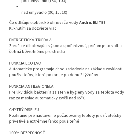
pod umývadlo (15U, 10U)
nad umývadlo (30, 15, 10)
Čo odlišuje elektrické ohrievače vody
Andris ELITE?
Kliknutím sa dozviete viac
ENERGETICKÁ TRIEDA A
Zaručuje dlhotrvajúci výkon a spoľahlivosť, pričom je to voľba
šetrná k životnému prostrediu
FUNKCIA ECO EVO
Automaticky programuje chod zariadenia na základe zvyklostí
používateľov, ktoré pozoruje po dobu 2 týždňov
FUNKCIA ANTILEGIONELA
Pre likvidáciu baktérií a zaistenie hygieny vody sa teplota vody
raz za mesiac automaticky zvýši nad 65°C.
CHYTRÝ DISPLEJ
Rozhranie pre nastavenie požadovanej teploty je užívateľsky
prívetivé a extrémne ľahko použiteľné
100% BEZPEČNOSŤ