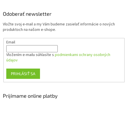
á
p
ä
Odoberať newsletter
t
Vložte svoj e-mail a my Vám budeme zasielať informácie o nových
i
produktoch na našom e-shope.
e
Email
Vložením e-mailu súhlasíte s
podmienkami ochrany osobných
údajov
PRIHLÁSIŤ SA
Prijímame online platby