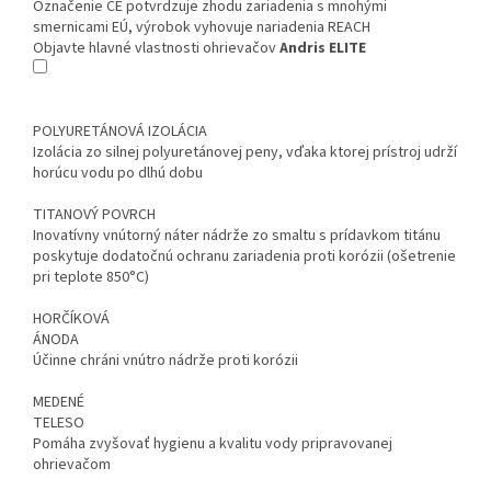
Označenie CE potvrdzuje zhodu zariadenia s mnohými
smernicami EÚ, výrobok vyhovuje nariadenia REACH
Objavte hlavné vlastnosti ohrievačov
Andris ELITE
POLYURETÁNOVÁ IZOLÁCIA
Izolácia zo silnej polyuretánovej peny, vďaka ktorej prístroj udrží
horúcu vodu po dlhú dobu
TITANOVÝ POVRCH
Inovatívny vnútorný náter nádrže zo smaltu s prídavkom titánu
poskytuje dodatočnú ochranu zariadenia proti korózii (ošetrenie
pri teplote 850°C)
HORČÍKOVÁ
ÁNODA
Účinne chráni vnútro nádrže proti korózii
MEDENÉ
TELESO
Pomáha zvyšovať hygienu a kvalitu vody pripravovanej
ohrievačom