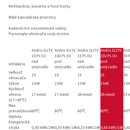
Reštaurácie, kaviarne a food trucky
Malé kancelárske priestory
Kaderníctvo a kozmetické salóny
Porovnajte ohrievače vody Ariston
Andris ELITE
Andris ELITE
Andris ELITE
Andris ELITE
And
10 PL EU
10U PL EU
15 PL EU
15U PL EU
30 
nad
pod
nad
pod
nad
Inštalácia
umývadlo
umývadlo
umývadlo
umývadlo
umý
Veľkosť
10
10
15
15
30
ohrievača
Výkon
2 kW
2 kW
2 kW
2 kW
2 k
Rýchlosť
ohrevu
17 minút
17 minút
26 minút
26 minút
53 
(ΔT=45℃)
Max.
prevádzková
80℃
80℃
80℃
80℃
80
teplota
Energetická
strata
0,43 kWh/24h
0,55 kWh/24h
0,53 kWh/24h
0,65 kWh/24h
0,6