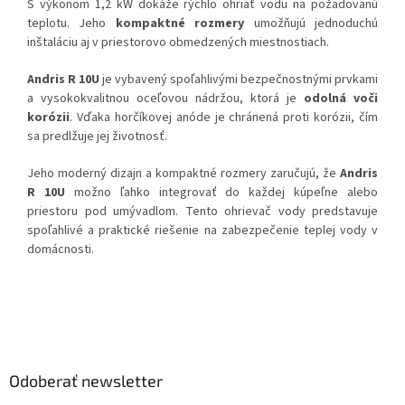
S výkonom 1,2 kW dokáže rýchlo ohriať vodu na požadovanú
teplotu. Jeho
kompaktné rozmery
umožňujú jednoduchú
inštaláciu aj v priestorovo obmedzených miestnostiach.
Andris R 10U
je vybavený spoľahlivými bezpečnostnými prvkami
a vysokokvalitnou oceľovou nádržou, ktorá je
odolná voči
korózii
. Vďaka horčíkovej anóde je chránená proti korózii, čím
sa predlžuje jej životnosť.
Jeho moderný dizajn a kompaktné rozmery zaručujú, že
Andris
R 10U
možno ľahko integrovať do každej kúpeľne alebo
priestoru pod umývadlom. Tento ohrievač vody predstavuje
spoľahlivé a praktické riešenie na zabezpečenie teplej vody v
domácnosti.
Z
á
p
ä
Odoberať newsletter
t