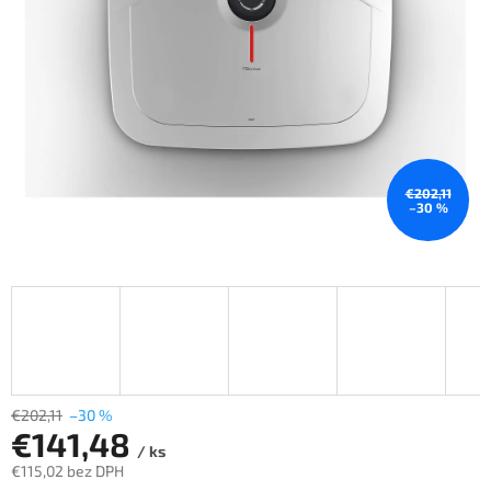
€202,11
–30 %
€202,11
–30 %
€141,48
/ ks
€115,02 bez DPH