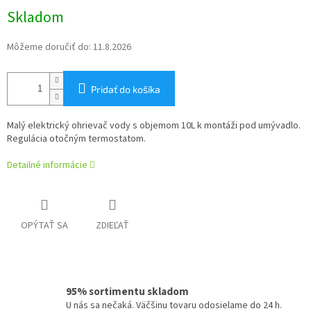
Jednotková
Skladom
cena:
Môžeme doručiť do:
11.8.2026
Pridať do košíka
Malý elektrický ohrievač vody s objemom 10L k montáži pod umývadlo.
Regulácia otočným termostatom.
Detailné informácie
OPÝTAŤ SA
ZDIEĽAŤ
95% sortimentu skladom
U nás sa nečaká. Väčšinu tovaru odosielame do 24 h.