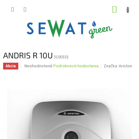
Prejsť
NÁKUP
na
obsah
KOŠÍK
ANDRIS R 10U
3100331
Priemerné
Neohodnotené
Podrobnosti hodnotenia
Značka:
Ariston
Akcia
hodnotenie
produktu
je
0,0
z
5
hviezdičiek.