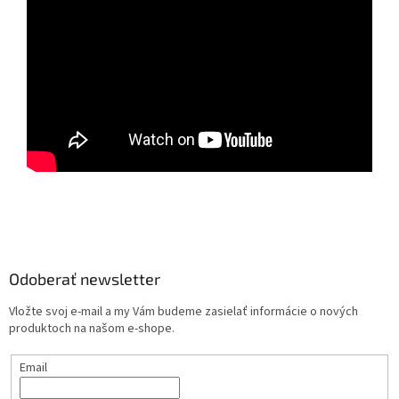
Z
á
p
ä
Odoberať newsletter
t
Vložte svoj e-mail a my Vám budeme zasielať informácie o nových
i
produktoch na našom e-shope.
e
Email