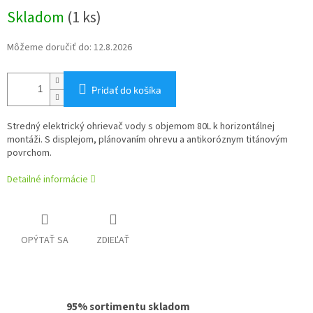
Jednotková
Skladom
(1 ks)
cena:
Môžeme doručiť do:
12.8.2026
Pridať do košíka
Stredný elektrický ohrievač vody s objemom 80L k horizontálnej
montáži. S displejom, plánovaním ohrevu a antikoróznym titánovým
povrchom.
Detailné informácie
OPÝTAŤ SA
ZDIEĽAŤ
95% sortimentu skladom