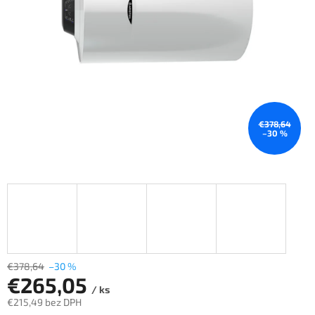
€378,64
–30 %
€378,64
–30 %
€265,05
/ ks
€215,49 bez DPH