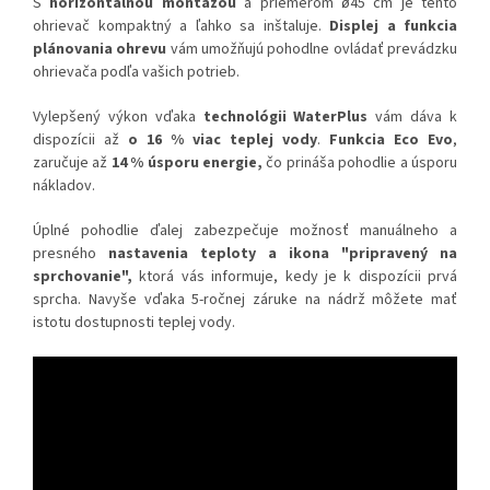
S
horizontálnou montážou
a priemerom ø45 cm je tento
ohrievač kompaktný a ľahko sa inštaluje.
Displej a funkcia
plánovania ohrevu
vám umožňujú pohodlne ovládať prevádzku
ohrievača podľa vašich potrieb.
Vylepšený výkon vďaka
technológii WaterPlus
vám dáva k
dispozícii až
o 16 % viac teplej vody
.
Funkcia Eco Evo
,
zaručuje až
14 % úsporu energie,
čo prináša pohodlie a úsporu
nákladov.
Úplné pohodlie ďalej zabezpečuje možnosť manuálneho a
presného
nastavenia teploty a ikona "pripravený na
sprchovanie",
ktorá vás informuje, kedy je k dispozícii prvá
sprcha. Navyše vďaka 5-ročnej záruke na nádrž môžete mať
istotu dostupnosti teplej vody.