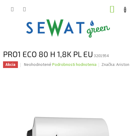
Prejsť
NÁKUP
na
obsah
KOŠÍK
PRO1 ECO 80 H 1,8K PL EU
3201954
Priemerné
Neohodnotené
Podrobnosti hodnotenia
Značka:
Ariston
Akcia
hodnotenie
produktu
je
0,0
z
5
hviezdičiek.