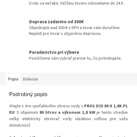
U nás sa nečaká. Väčšinu tovaru odosielame do 24 h.
Doprava zadarmo od 300€
Objednajte nad 300 € s DPH a tovar vám doručíme.
Neplatí pre tovar s atypickou dopravou.
Poradenstvo pri výbere
Pomôžeme vám vybrať presne to, čo potrebujete.
Popis
Diskusia
Podrobný popis
Vitajte v ére spoľahlivého ohrevu vody s
PRO1 ECO 80 H 1,8K PL
EU
! S objemom
80 litrov a výkonom 1,8 kW
je tento stredne
veľký elektrický ohrievač vody ideálnou voľbou pre vašu
domácnosť.