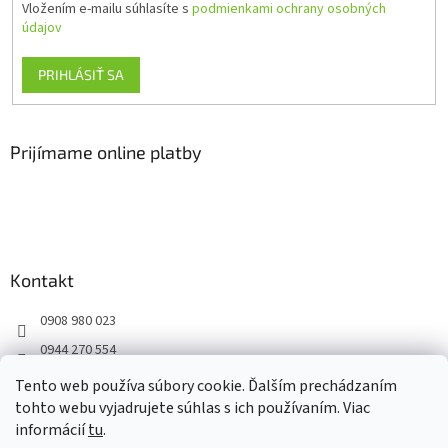
Vložením e-mailu súhlasíte s
podmienkami ochrany osobných
údajov
PRIHLÁSIŤ SA
Prijímame online platby
Kontakt
0908 980 023
0944 270 554
Facebook
Tento web používa súbory cookie. Ďalším prechádzaním
tohto webu vyjadrujete súhlas s ich používaním. Viac
informácií
tu
.