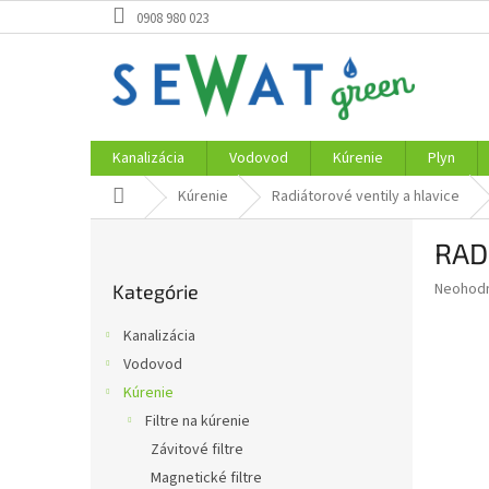
Prejsť
0908 980 023
na
obsah
Kanalizácia
Vodovod
Kúrenie
Plyn
Domov
Kúrenie
Radiátorové ventily a hlavice
B
RAD
o
Preskočiť
č
Priemer
Neohod
Kategórie
kategórie
n
hodnote
ý
produkt
Kanalizácia
p
je
Vodovod
0,0
a
z
Kúrenie
n
5
e
Filtre na kúrenie
hviezdič
l
Závitové filtre
Magnetické filtre