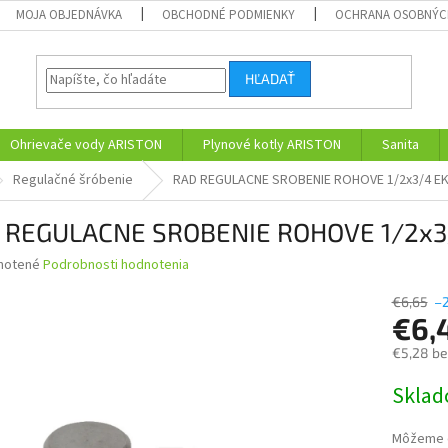
MOJA OBJEDNÁVKA
OBCHODNÉ PODMIENKY
OCHRANA OSOBNÝC
HĽADAŤ
Ohrievače vody ARISTON
Plynové kotly ARISTON
Sanita
Regulačné šróbenie
RAD REGULACNE SROBENIE ROHOVE 1/2x3/4 E
 REGULACNE SROBENIE ROHOVE 1/2x3
né
notené
Podrobnosti hodnotenia
nie
u
€6,65
–
€6,
€5,28 b
Jednotk
Skla
iek.
cena:
Môžeme d