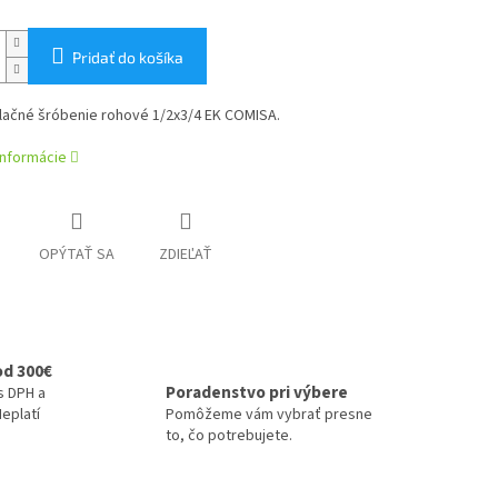
Pridať do košíka
lačné šróbenie rohové 1/2x3/4 EK COMISA.
informácie
OPÝTAŤ SA
ZDIEĽAŤ
od 300€
Poradenstvo pri výbere
s DPH a
eplatí
Pomôžeme vám vybrať presne
to, čo potrebujete.