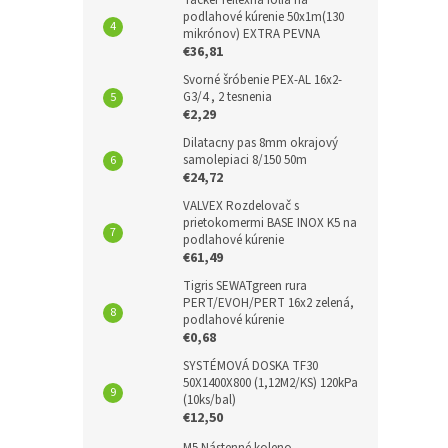
podlahové kúrenie 50x1m(130
mikrónov) EXTRA PEVNA
€36,81
Svorné šróbenie PEX-AL 16x2-
G3/4 , 2 tesnenia
€2,29
Dilatacny pas 8mm okrajový
samolepiaci 8/150 50m
€24,72
VALVEX Rozdelovač s
prietokomermi BASE INOX K5 na
podlahové kúrenie
€61,49
Tigris SEWATgreen rura
PERT/EVOH/PERT 16x2 zelená,
podlahové kúrenie
€0,68
SYSTÉMOVÁ DOSKA TF30
50X1400X800 (1,12M2/KS) 120kPa
(10ks/bal)
€12,50
M5 Nástenné koleno