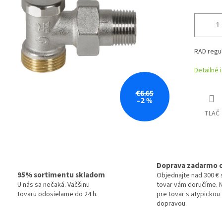
RAD regu
Detailné 
€6,65
–2 %
TLAČ
Doprava zadarmo 
95% sortimentu skladom
Objednajte nad 300 € 
U nás sa nečaká. Väčšinu
tovar vám doručíme. N
tovaru odosielame do 24 h.
pre tovar s atypickou
dopravou.