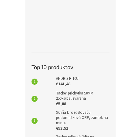
Top 10 produktov
ANDRIS R 10U
€141,48
Tacker prichytka 50MM
250ks/bal zvarana
€5,88
Skriňa k rozdelovaču
podomietková ORP, zamok na
mincu.
€52,51
Tacker reflexná fólia na