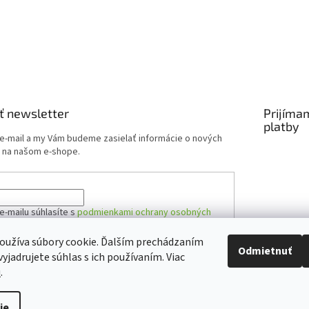
ť newsletter
Prijíma
platby
 e-mail a my Vám budeme zasielať informácie o nových
 na našom e-shope.
e-mailu súhlasíte s
podmienkami ochrany osobných
oužíva súbory cookie. Ďalším prechádzaním
Odmietnuť
yjadrujete súhlas s ich používaním. Viac
ÁSIŤ SA
u
.
ie