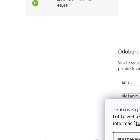
€6,69
Z
á
p
ä
t
Odobera
i
e
Vložte svoj
produktoch
Email
Vložením 
údajov
Tento web p
tohto webu v
PRIHL
informácií
t
Nastaven