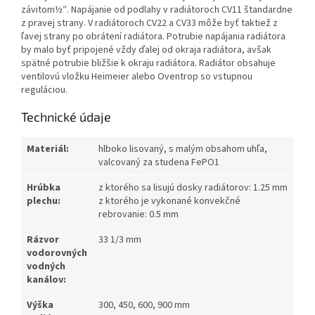
závitom½″. Napájanie od podlahy v radiátoroch CV11 štandardne
z pravej strany. V radiátoroch CV22 a CV33 môže byť taktiež z
ľavej strany po obrátení radiátora. Potrubie napájania radiátora
by malo byť pripojené vždy ďalej od okraja radiátora, avšak
spätné potrubie bližšie k okraju radiátora. Radiátor obsahuje
ventilovú vložku Heimeier alebo Oventrop so vstupnou
reguláciou.
Technické údaje
Materiál:
hlboko lisovaný, s malým obsahom uhľa,
valcovaný za studena FePO1
Hrúbka
z ktorého sa lisujú dosky radiátorov: 1.25 mm
plechu:
z ktorého je vykonané konvekčné
rebrovanie: 0.5 mm
Rázvor
33 1/3 mm
vodorovných
vodných
kanálov:
Výška
300, 450, 600, 900 mm