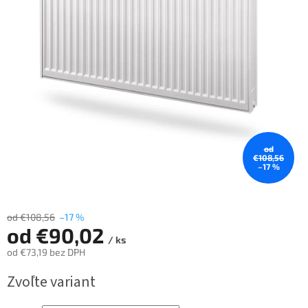
od
€108,56
–17 %
od €108,56
–17 %
od
€90,02
/ ks
od
€73,19
bez DPH
Jednotková
Zvoľte variant
cena: