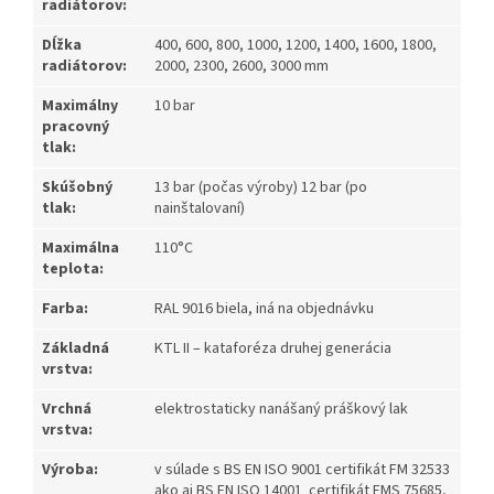
radiátorov:
Dĺžka
400, 600, 800, 1000, 1200, 1400, 1600, 1800,
radiátorov:
2000, 2300, 2600, 3000 mm
Maximálny
10 bar
pracovný
tlak:
Skúšobný
13 bar (počas výroby) 12 bar (po
tlak:
nainštalovaní)
Maximálna
110°C
teplota:
Farba:
RAL 9016 biela, iná na objednávku
Základná
KTL II – kataforéza druhej generácia
vrstva:
Vrchná
elektrostaticky nanášaný práškový lak
vrstva:
Výroba:
v súlade s BS EN ISO 9001 certifikát FM 32533
ako aj BS EN ISO 14001 certifikát EMS 75685,