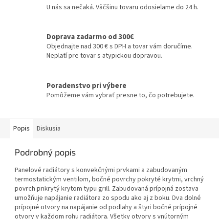
U nás sa nečaká. Väčšinu tovaru odosielame do 24 h.
Doprava zadarmo od 300€
Objednajte nad 300 € s DPH a tovar vám doručíme.
Neplatí pre tovar s atypickou dopravou.
Poradenstvo pri výbere
Pomôžeme vám vybrať presne to, čo potrebujete.
Popis
Diskusia
Podrobný popis
Panelové radiátory s konvekčnými prvkami a zabudovaným
termostatickým ventilom, bočné povrchy pokryté krytmi, vrchný
povrch prikrytý krytom typu grill. Zabudovaná prípojná zostava
umožňuje napájanie radiátora zo spodu ako aj z boku. Dva dolné
prípojné otvory na napájanie od podlahy a štyri bočné prípojné
otvory v každom rohu radiátora. Všetky otvory s vnútorným