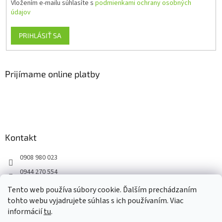
Vložením e-mailu súhlasíte s
podmienkami ochrany osobných
údajov
PRIHLÁSIŤ SA
Prijímame online platby
Kontakt
0908 980 023
0944 270 554
Facebook
Tento web používa súbory cookie. Ďalším prechádzaním
tohto webu vyjadrujete súhlas s ich používaním. Viac
informácií
tu
.