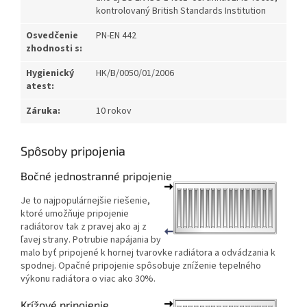
kontrolovaný British Standards Institution
Osvedčenie
PN-EN 442
zhodnosti s:
Hygienický
HK/B/0050/01/2006
atest:
Záruka:
10 rokov
Spôsoby pripojenia
Bočné jednostranné pripojenie
Je to najpopulárnejšie riešenie,
ktoré umožňuje pripojenie
radiátorov tak z pravej ako aj z
ľavej strany. Potrubie napájania by
malo byť pripojené k hornej tvarovke radiátora a odvádzania k
spodnej. Opačné pripojenie spôsobuje zníženie tepelného
výkonu radiátora o viac ako 30%.
Krížové pripojenie