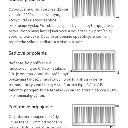
Odporúčané k radiátorom s dĺžkou
viac ako 2000 mm a tiež k tým,
ktorých dĺžka štvornásobne
prekračuje výšku. Potrubie napájania by malo byť pripojené k
pravej alebo ľavej hornej tvarovke a odvádzania k protiľahlej
spodnej tvarovke. Opačné pripojenie spôsobuje zníženie
tepelného výkonu radiátora o viac ako 30%.
Sedlové pripojenie
Najčastejšie používané v
radiátoroch typu C, kde inštalácia
ú. k. je vedená v podlahe. Môže byť
používaná taktiež v radiátoroch typu H, a ak sa vyberie
termostatický ventil tak aj v radiátoroch typu CV a HV. Pri
takomto pripojení bude tepelný výkon radiátora nižší cca o 10%
ako nominálny výkon.
Podlahové pripojenie
Os poturbia napájania je vždy
umiestnená 80 mm od bočného
rohu radiátora, avšak os potrubia