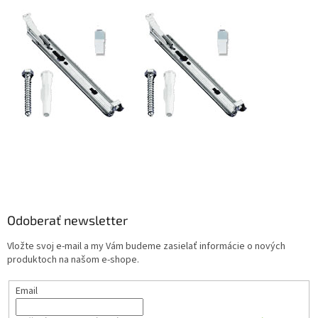
Z
á
p
ä
Odoberať newsletter
t
Vložte svoj e-mail a my Vám budeme zasielať informácie o nových
i
produktoch na našom e-shope.
e
Email