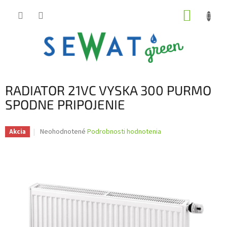
Prejsť
NÁKUP
na
obsah
KOŠÍK
RADIATOR 21VC VYSKA 300 PURMO
SPODNE PRIPOJENIE
Priemerné
Neohodnotené
Podrobnosti hodnotenia
Akcia
hodnotenie
produktu
je
0,0
z
5
hviezdičiek.