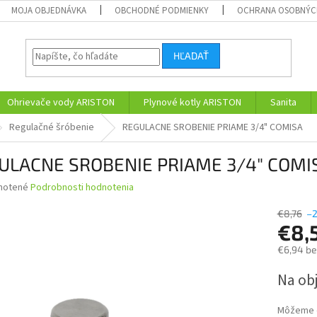
MOJA OBJEDNÁVKA
OBCHODNÉ PODMIENKY
OCHRANA OSOBNÝC
HĽADAŤ
Ohrievače vody ARISTON
Plynové kotly ARISTON
Sanita
Regulačné šróbenie
REGULACNE SROBENIE PRIAME 3/4" COMISA
ULACNE SROBENIE PRIAME 3/4" COMI
né
notené
Podrobnosti hodnotenia
nie
u
€8,76
–
€8,
€6,94 b
Jednotk
Na obj
iek.
cena:
Môžeme d