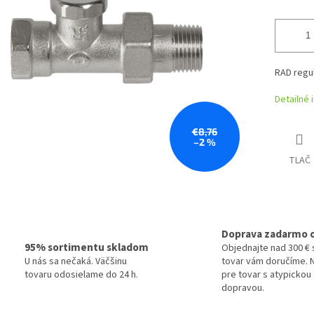
RAD regu
Detailné 
€8,76
–2 %
TLAČ
Doprava zadarmo 
95% sortimentu skladom
Objednajte nad 300 € 
U nás sa nečaká. Väčšinu
tovar vám doručíme. N
tovaru odosielame do 24 h.
pre tovar s atypickou
dopravou.