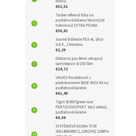
mincu.
€52,51
Tacker reflexná fólia na
podlahové kúrenie 50x1m(130
mikrónov) EXTRA PEVNA
€36,81
Svorné šróbenie PEX-AL 16x2-
G3/4 , 2 tesnenia
€2,29
Dilatacny pas 8mm okrajový
samolepiaci 8/150 50m
€24,72
VALVEX Rozdelovač s
prietokomermi BASE INOX K5 na
podlahové kúrenie
€61,49
Tigris SEWATgreen rura
PERT/EVOH/PERT 16x2 zelená,
podlahové kúrenie
€0,68
SYSTÉMOVÁ DOSKA TF30
50X1400X800 (1,12M2/KS) 120kPa