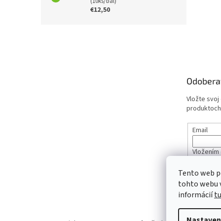
(10ks/bal)
€12,50
Z
á
p
ä
t
Odobera
i
e
Vložte svoj
produktoch
Email
Vložením 
údajov
Tento web p
tohto webu v
PRIHL
informácií
t
Nastaven