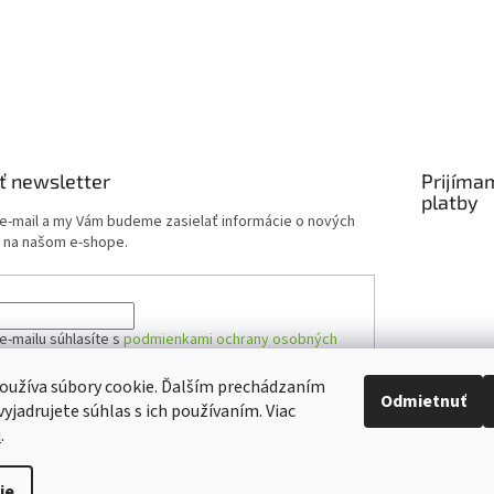
ť newsletter
Prijíma
platby
 e-mail a my Vám budeme zasielať informácie o nových
 na našom e-shope.
e-mailu súhlasíte s
podmienkami ochrany osobných
oužíva súbory cookie. Ďalším prechádzaním
Odmietnuť
yjadrujete súhlas s ich používaním. Viac
ÁSIŤ SA
u
.
ie