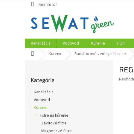
Prejsť
0908 980 023
na
obsah
Kanalizácia
Vodovod
Kúrenie
Plyn
Domov
Kúrenie
Radiátorové ventily a hlavice
B
REG
o
Preskočiť
č
Priemer
Neohod
Kategórie
kategórie
n
hodnote
ý
produkt
Kanalizácia
p
je
Vodovod
0,0
a
z
Kúrenie
n
5
e
Filtre na kúrenie
hviezdič
l
Závitové filtre
Magnetické filtre