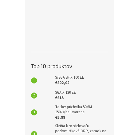
Top 10 produktov
S/SGA BF X 100 EE
€802,02
SGA X 120 EE
€615
Tacker prichytka 50MM
250ks/bal zvarana
€5,88
Skriňa k rozdelovaču
podomietková ORP, zamok na