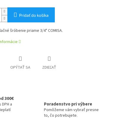
Pridať do košíka
lačné šróbenie priame 3/4" COMISA.
informácie
OPÝTAŤ SA
ZDIEĽAŤ
od 300€
Poradenstvo pri výbere
s DPH a
eplatí
Pomôžeme vám vybrať presne
to, čo potrebujete.