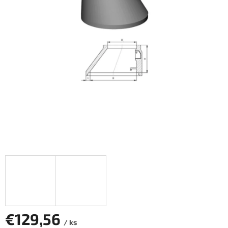
€129,56
/ ks