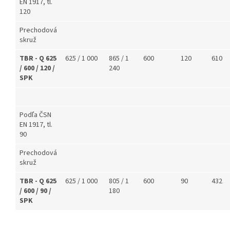
EN 1917, tl.
120
Prechodová
skruž
TBR - Q 625
625 / 1 000
865 / 1
600
120
610
/ 600 / 120 /
240
SPK
Podľa ČSN
EN 1917, tl.
90
Prechodová
skruž
TBR - Q 625
625 / 1 000
805 / 1
600
90
432
/ 600 / 90 /
180
SPK