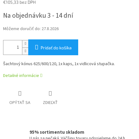
€105,33 bez DPH
Jednotková
Na objednávku 3 - 14 dní
cena:
Môžeme doručiť do:
27.8.2026
Pridať do košíka
Šachtový kónus 625/600/120, 1x kaps, 1x vidlicová stupačka.
Detailné informácie
OPÝTAŤ SA
ZDIEĽAŤ
95% sortimentu skladom
U nás sa nečaká. Väčšinu tovaru odosielame do 24 h.