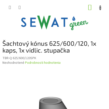
Prejsť
NÁKUP
na
obsah
KOŠÍK
Šachtový kónus 625/600/120, 1x
kaps, 1x vidlic. stupačka
TBR-Q 625/600/120SPK
Priemerné
Neohodnotené
Podrobnosti hodnotenia
hodnotenie
produktu
je
0,0
z
5
hviezdičiek.