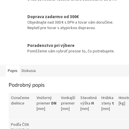
Doprava zadarmo od 300€
Objednajte nad 300 € s DPH a tovar vám doručíme.
Neplatí pre tovar s atypickou dopravou.
Poradenstvo pri výbere
Pomôžeme vám vybrať presne to, čo potrebujete.
Popis
Diskusia
Podrobný popis
Označenie
Vnútorný
Vonkajší
Stavebná
Hrúbka
Hmot
dielnice
priemer
DN
priemer
výška
H
steny
t
[kg]
[mm]
[mm]
[mm]
[mm]
Podľa ČSN