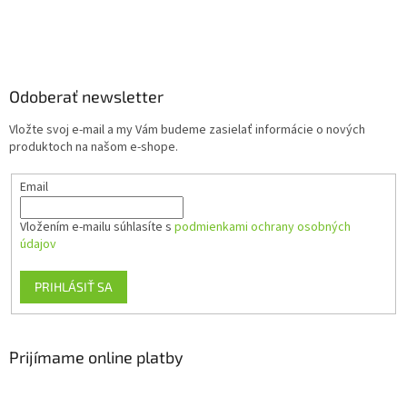
Z
á
p
ä
Odoberať newsletter
t
Vložte svoj e-mail a my Vám budeme zasielať informácie o nových
i
produktoch na našom e-shope.
e
Email
Vložením e-mailu súhlasíte s
podmienkami ochrany osobných
údajov
PRIHLÁSIŤ SA
Prijímame online platby