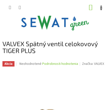
Prejsť
NÁKUP
na
obsah
KOŠÍK
VALVEX Spätný ventil celokovový
TIGER PLUS
Priemerné
Neohodnotené
Podrobnosti hodnotenia
Značka:
VALVEX
Akcia
hodnotenie
produktu
je
0,0
z
5
hviezdičiek.