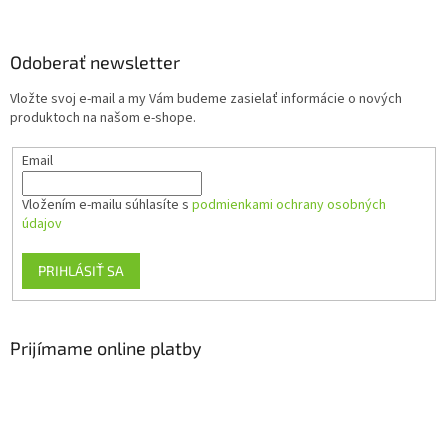
á
p
ä
Odoberať newsletter
t
Vložte svoj e-mail a my Vám budeme zasielať informácie o nových
i
produktoch na našom e-shope.
e
Email
Vložením e-mailu súhlasíte s
podmienkami ochrany osobných
údajov
PRIHLÁSIŤ SA
Prijímame online platby