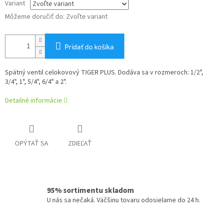
Variant
Môžeme doručiť do:
Zvoľte variant
Pridať do košíka
Spätný ventil celokovový TIGER PLUS. Dodáva sa v rozmeroch: 1/2",
3/4", 1", 5/4", 6/4" a 2".
Detailné informácie
OPÝTAŤ SA
ZDIEĽAŤ
95% sortimentu skladom
U nás sa nečaká. Väčšinu tovaru odosielame do 24 h.