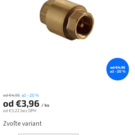
od €4,95
až –20 %
od €4,95
až –20 %
od
€3,96
/ ks
od
€3,22
bez DPH
Jednotková
Zvoľte variant
cena: