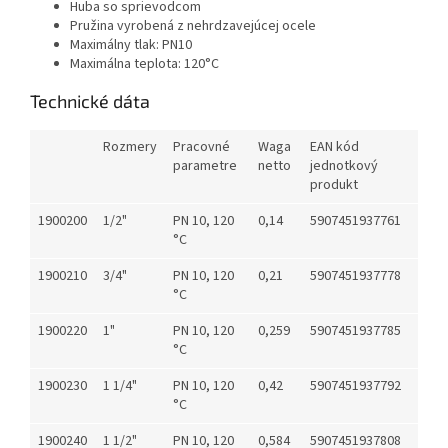
Huba so sprievodcom
Pružina vyrobená z nehrdzavejúcej ocele
Maximálny tlak: PN10
Maximálna teplota: 120°C
Technické dáta
Rozmery
Pracovné
Waga
EAN kód
parametre
netto
jednotkový
produkt
1900200
1/2"
PN 10, 120
0,14
5907451937761
°C
1900210
3/4"
PN 10, 120
0,21
5907451937778
°C
1900220
1"
PN 10, 120
0,259
5907451937785
°C
1900230
1 1/4"
PN 10, 120
0,42
5907451937792
°C
1900240
1 1/2"
PN 10, 120
0,584
5907451937808