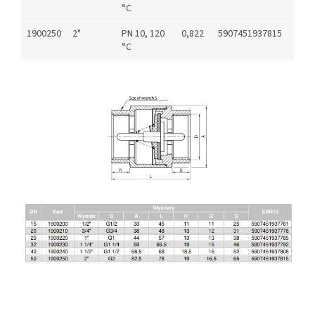
°C
1900250
2"
PN 10, 120
0,822
5907451937815
°C
Z