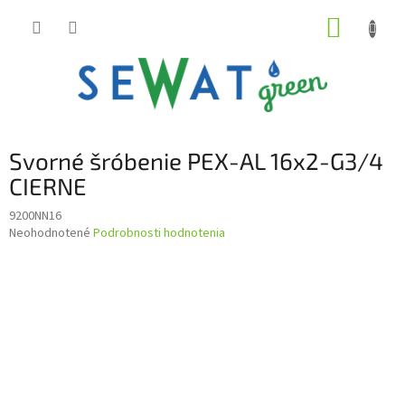
Prejsť
NÁKUP
na
obsah
KOŠÍK
Svorné šróbenie PEX-AL 16x2-G3/4
CIERNE
9200NN16
Priemerné
Neohodnotené
Podrobnosti hodnotenia
hodnotenie
produktu
je
0,0
z
5
hviezdičiek.