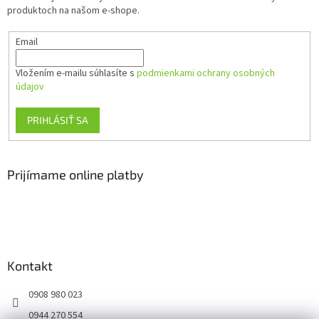
i
produktoch na našom e-shope.
e
Email
Vložením e-mailu súhlasíte s
podmienkami ochrany osobných
údajov
PRIHLÁSIŤ SA
Prijímame online platby
Kontakt
0908 980 023
0944 270 554