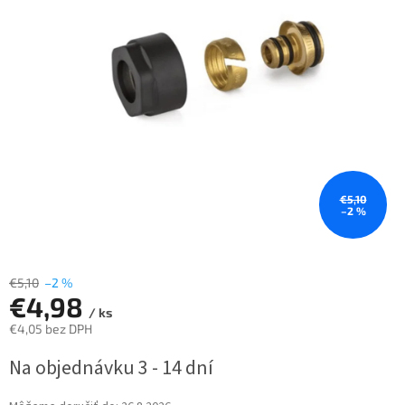
€5,10
–2 %
€5,10
–2 %
€4,98
/ ks
€4,05 bez DPH
Jednotková
Na objednávku 3 - 14 dní
cena: