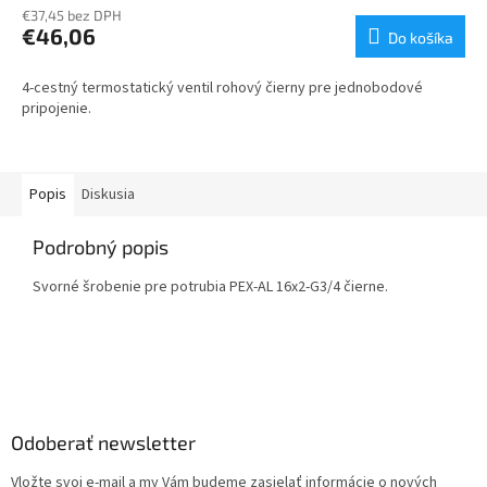
€37,45 bez DPH
€46,06
Do košíka
4-cestný termostatický ventil rohový čierny pre jednobodové
pripojenie.
Popis
Diskusia
Podrobný popis
Svorné šrobenie pre potrubia PEX-AL 16x2-G3/4 čierne.
Z
á
p
ä
Odoberať newsletter
t
Vložte svoj e-mail a my Vám budeme zasielať informácie o nových