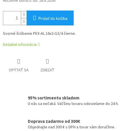
Môžeme doručiť do:
26.8.2026
Pridať do košíka
Svorné šróbenie PEX-AL 16x2-G3/4 čierne.
Detailné informácie
OPÝTAŤ SA
ZDIEĽAŤ
95% sortimentu skladom
U nás sa nečaká. Väčšinu tovaru odosielame do 24 h.
Doprava zadarmo od 300€
Objednajte nad 300 € s DPH a tovar vám doručíme.