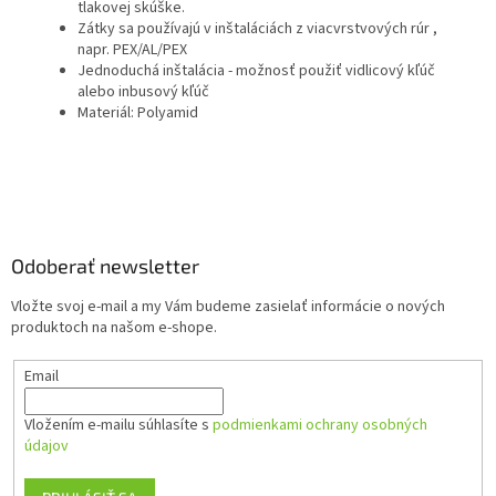
tlakovej skúške.
Zátky sa používajú v inštaláciách z viacvrstvových rúr ,
napr. PEX/AL/PEX
Jednoduchá inštalácia - možnosť použiť vidlicový kľúč
alebo inbusový kľúč
Materiál: Polyamid
Z
á
p
ä
Odoberať newsletter
t
Vložte svoj e-mail a my Vám budeme zasielať informácie o nových
i
produktoch na našom e-shope.
e
Email
Vložením e-mailu súhlasíte s
podmienkami ochrany osobných
údajov