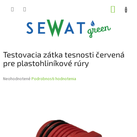
Prejsť
NÁKUP
na
obsah
KOŠÍK
Testovacia zátka tesnosti červená
pre plastohliníkové rúry
Priemerné
Neohodnotené
Podrobnosti hodnotenia
hodnotenie
produktu
je
0,0
z
5
hviezdičiek.