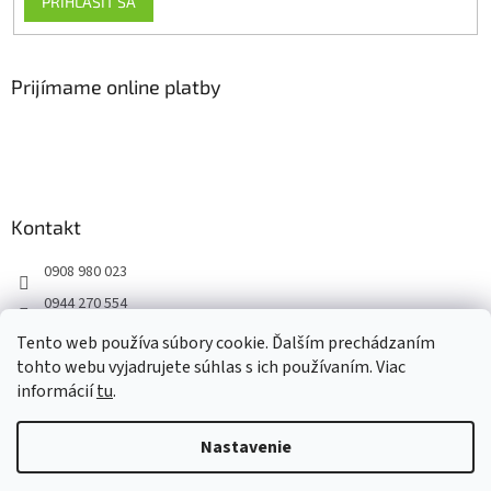
PRIHLÁSIŤ SA
Prijímame online platby
Kontakt
0908 980 023
0944 270 554
Facebook
Tento web používa súbory cookie. Ďalším prechádzaním
tohto webu vyjadrujete súhlas s ich používaním. Viac
informácií
tu
.
Vytvoril Shoptet
Nastavenie