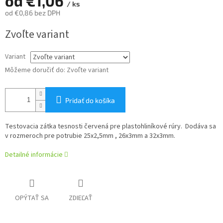
od
€1,06
/ ks
od
€0,86
bez DPH
Jednotková
Zvoľte variant
cena:
Variant
Môžeme doručiť do:
Zvoľte variant
Pridať do košíka
Testovacia zátka tesnosti červená pre plastohliníkové rúry.
Dodáva sa
v rozmeroch pre potrubie 25x2,5mm , 26x3mm a 32x3mm.
Detailné informácie
OPÝTAŤ SA
ZDIEĽAŤ