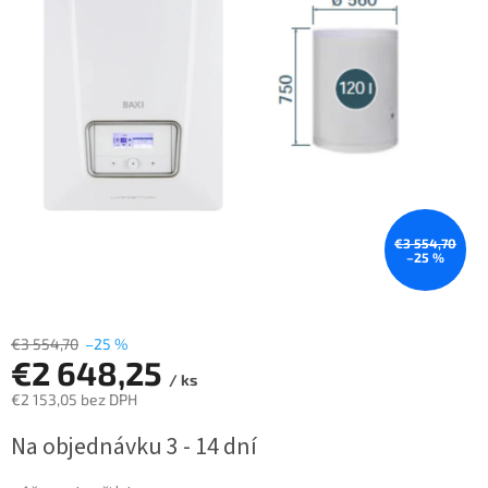
€3 554,70
–25 %
€3 554,70
–25 %
€2 648,25
/ ks
€2 153,05 bez DPH
Jednotková
Na objednávku 3 - 14 dní
cena: