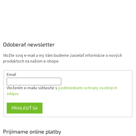
Z
á
p
ä
Odoberať newsletter
t
Vložte svoj e-mail a my Vám budeme zasielať informácie o nových
i
produktoch na našom e-shope.
e
Email
Vložením e-mailu súhlasíte s
podmienkami ochrany osobných
údajov
PRIHLÁSIŤ SA
Prijímame online platby