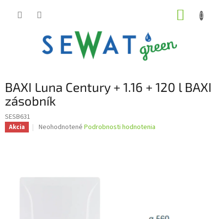
Prejsť
NÁKUP
na
obsah
KOŠÍK
BAXI Luna Century + 1.16 + 120 l BAXI
zásobník
SESB631
Priemerné
Neohodnotené
Podrobnosti hodnotenia
Akcia
hodnotenie
produktu
je
0,0
z
5
hviezdičiek.