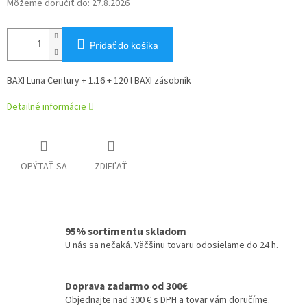
Môžeme doručiť do:
27.8.2026
Pridať do košíka
BAXI Luna Century + 1.16 + 120 l BAXI zásobník
Detailné informácie
OPÝTAŤ SA
ZDIEĽAŤ
95% sortimentu skladom
U nás sa nečaká. Väčšinu tovaru odosielame do 24 h.
Doprava zadarmo od 300€
Objednajte nad 300 € s DPH a tovar vám doručíme.