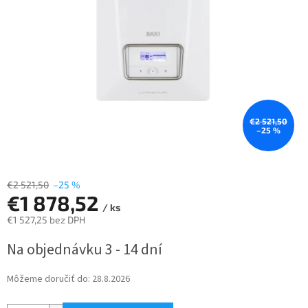
€2 521,50
–25 %
€2 521,50
–25 %
€1 878,52
/ ks
€1 527,25 bez DPH
Jednotková
Na objednávku 3 - 14 dní
cena:
Môžeme doručiť do:
28.8.2026