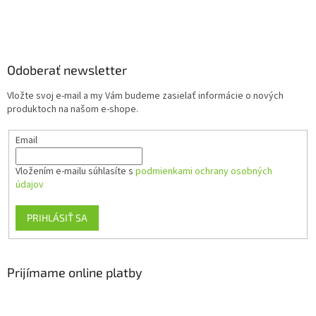
Z
á
p
ä
Odoberať newsletter
t
Vložte svoj e-mail a my Vám budeme zasielať informácie o nových
i
produktoch na našom e-shope.
e
Email
Vložením e-mailu súhlasíte s
podmienkami ochrany osobných
údajov
PRIHLÁSIŤ SA
Prijímame online platby