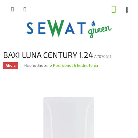
Prejsť
NÁKUP
na
obsah
KOŠÍK
BAXI LUNA CENTURY 1.24
A7870651
Priemerné
Neohodnotené
Podrobnosti hodnotenia
Akcia
hodnotenie
produktu
je
0,0
z
5
hviezdičiek.