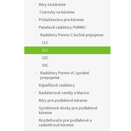
Rúry na kúrenie
Tvarovky na kúrenie
Príslušenstvo pre kúrenie
Panelové radiátory PURMO
Radiátory Purmo C bočné pripojenie
11C
21C
22C
33C
Radiátory Purmo VC spodné
prepojenie
Kúpeľňové radiátory
Radiátorové ventily a hlavice
Rúry pre podlahové kúrenie
Systémové dosky pre podlahové
kúrenie
Rozdeľovače pre podlahové a
radiatórové kúrenie