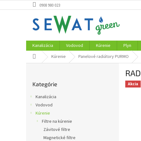
Prejsť
0908 980 023
na
obsah
Kanalizácia
Vodovod
Kúrenie
Plyn
Domov
Kúrenie
Panelové radiátory PURMO
B
RAD
o
Preskočiť
č
Kategórie
kategórie
Akcia
n
ý
Kanalizácia
p
Vodovod
a
Kúrenie
n
e
Filtre na kúrenie
l
Závitové filtre
Magnetické filtre