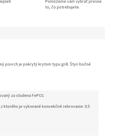
eplatí
Pomôžeme vám vybrať presne
to, čo potrebujete.
 povrch je pokrytý krytom typu grill. Štyri bočné
covaný za studena FePO1
m z ktorého je vykonané konvekčné rebrovanie: 0.5