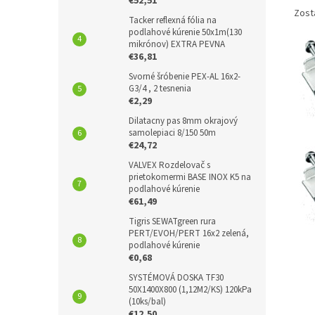
€52,51
Zost
Tacker reflexná fólia na
podlahové kúrenie 50x1m(130
mikrónov) EXTRA PEVNA
€36,81
Svorné šróbenie PEX-AL 16x2-
G3/4 , 2 tesnenia
€2,29
Dilatacny pas 8mm okrajový
samolepiaci 8/150 50m
€24,72
VALVEX Rozdelovač s
prietokomermi BASE INOX K5 na
podlahové kúrenie
€61,49
Tigris SEWATgreen rura
PERT/EVOH/PERT 16x2 zelená,
podlahové kúrenie
€0,68
SYSTÉMOVÁ DOSKA TF30
50X1400X800 (1,12M2/KS) 120kPa
(10ks/bal)
€12,50