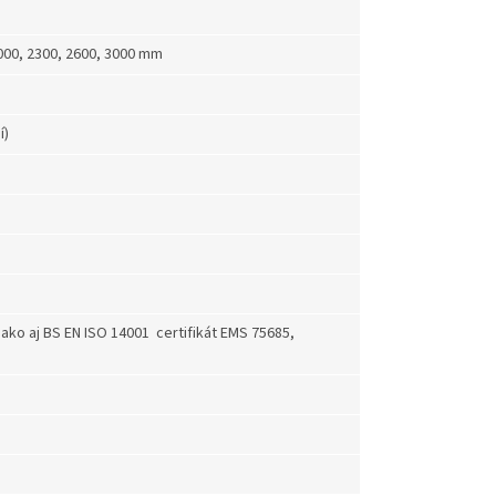
2000, 2300, 2600, 3000 mm
í)
 ako aj BS EN ISO 14001 certifikát EMS 75685,