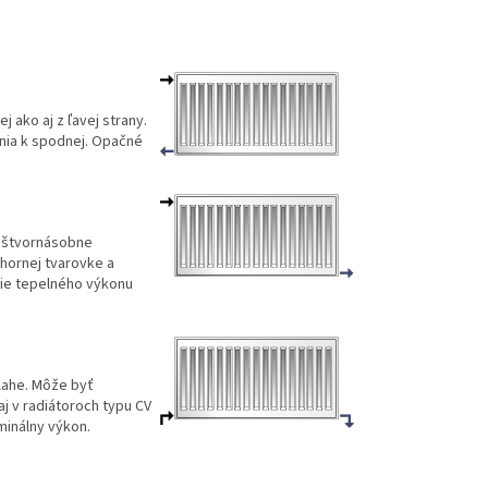
j ako aj z ľavej strany.
ania k spodnej. Opačné
a štvornásobne
 hornej tvarovke a
nie tepelného výkonu
dlahe. Môže byť
aj v radiátoroch typu CV
minálny výkon.