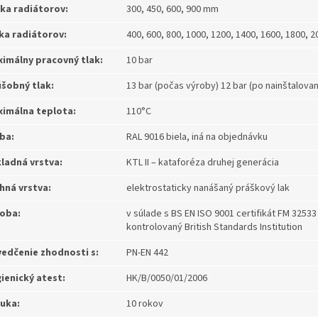
ka radiátorov:
300, 450, 600, 900 mm
ka radiátorov:
400, 600, 800, 1000, 1200, 1400, 1600, 1800, 
imálny pracovný tlak:
10 bar
šobný tlak:
13 bar (počas výroby) 12 bar (po nainštalovan
imálna teplota:
110°C
ba:
RAL 9016 biela, iná na objednávku
ladná vrstva:
KTL II – kataforéza druhej generácia
hná vrstva:
elektrostaticky nanášaný práškový lak
oba:
v súlade s BS EN ISO 9001 certifikát FM 32533
kontrolovaný British Standards Institution
edčenie zhodnosti s:
PN-EN 442
ienický atest:
HK/B/0050/01/2006
uka:
10 rokov