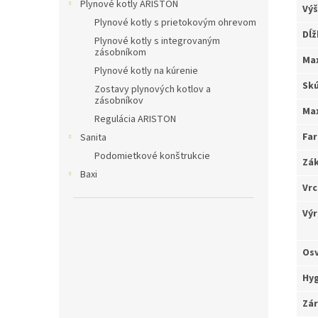
Plynové kotly ARISTON
Výš
Plynové kotly s prietokovým ohrevom
Dĺž
Plynové kotly s integrovaným
zásobníkom
Max
Plynové kotly na kúrenie
Skú
Zostavy plynových kotlov a
zásobníkov
Max
Regulácia ARISTON
Far
Sanita
Podomietkové konštrukcie
Zák
Baxi
Vrc
Výr
Osv
Hyg
Zár