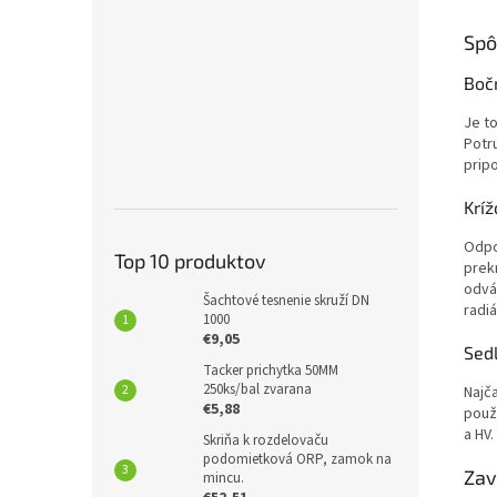
Spô
Boč
Je to
Potr
prip
Kríž
Odpo
Top 10 produktov
prek
odvá
Šachtové tesnenie skruží DN
radi
1000
€9,05
Sedl
Tacker prichytka 50MM
250ks/bal zvarana
Najča
€5,88
použí
a HV
Skriňa k rozdelovaču
podomietková ORP, zamok na
Zav
mincu.