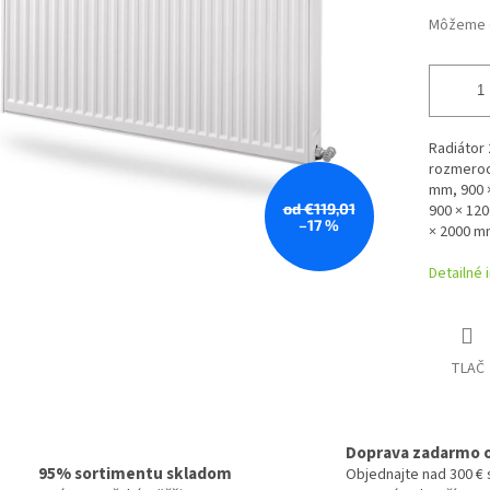
Môžeme d
Radiátor
rozmeroch
mm, 900 
od €119,01
900 × 12
–17 %
× 2000 m
Detailné 
TLAČ
Doprava zadarmo 
95% sortimentu skladom
Objednajte nad 300 € 