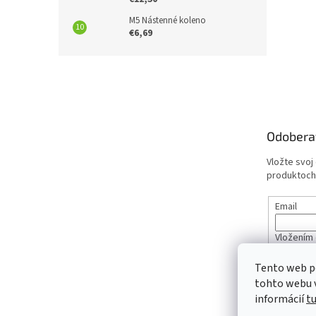
M5 Nástenné koleno
€6,69
Z
á
p
ä
t
Odobera
i
e
Vložte svoj
produktoch
Email
Vložením 
údajov
Tento web p
tohto webu v
PRIHL
informácií
t