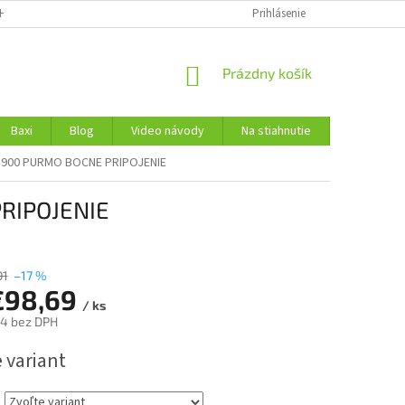
H ÚDAJOV
Prihlásenie
NÁKUPNÝ
Prázdny košík
KOŠÍK
Baxi
Blog
Video návody
Na stiahnutie
Kontakty
 900 PURMO BOCNE PRIPOJENIE
RIPOJENIE
01
–17 %
€98,69
/ ks
24
bez DPH
ová
 variant