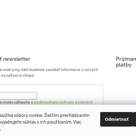
ť newsletter
Prijíma
platby
 e-mail a my Vám budeme zasielať informácie o nových
 na našom e-shope.
e-mailu súhlasíte s
podmienkami ochrany osobných
oužíva súbory cookie. Ďalším prechádzaním
Odmietnuť
yjadrujete súhlas s ich používaním. Viac
ÁSIŤ SA
u
.