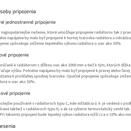
soby pripojenia
né jednostranné pripojenie
 najpopulárnejšie riešenie, ktoré umožňuje pripojenie radiátorov tak z prave
ubie napájania by malo byť pripojené k hornej tvarovke radiátora a odvádz
ojenie spôsobuje zníženie tepelného výkonu radiátora o viac ako 30%.
ové pripojenie
rúčané k radiátorom s dĺžkou viac ako 2000 mm a tiež k tým, ktorých dĺžk
račuje výšku. Potrubie napájania by malo byť pripojené k pravej alebo ľavej
dzania k protiľahlej spodnej tvarovke. Opačné pripojenie spôsobuje zníže
átora o viac ako 30%.
ové pripojenie
stejšie používané v radiátoroch typu C, kde inštalácia ú. k. je vedená v po
vaná taktiež v radiátoroch typu H, a ak sa vyberie termostatický ventil tak 
. Pri takomto pripojení bude tepelný výkon radiátora nižší cca o 10% ako no
esenia