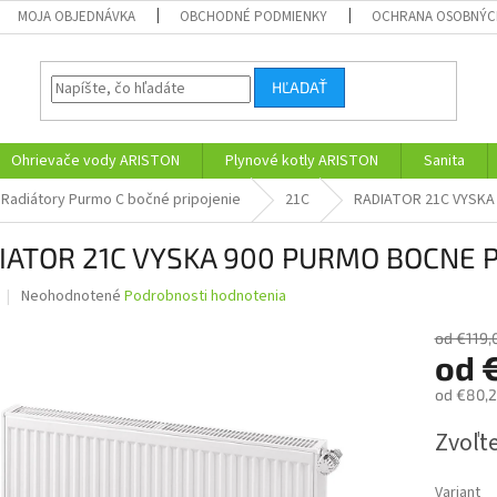
MOJA OBJEDNÁVKA
OBCHODNÉ PODMIENKY
OCHRANA OSOBNÝC
HĽADAŤ
Ohrievače vody ARISTON
Plynové kotly ARISTON
Sanita
Radiátory Purmo C bočné pripojenie
21C
RADIATOR 21C VYSKA
IATOR 21C VYSKA 900 PURMO BOCNE P
Priemerné
Neohodnotené
Podrobnosti hodnotenia
hodnotenie
produktu
od €119,
je
od
0,0
od
€80,
z
5
Jednotk
Zvoľte
hviezdičiek.
cena:
Variant