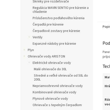
Skrinky pre rozdeľovače
Regulácia WAVIN SENTIO pre kúrenie a
chladenie
Príslušenstvo podlahového kúrenia
Čerpadlá pre kúrenie
Popi
Čerpadlové zostavy pre kúrenie
Ventily
Pod
Expanzné nádoby pre kúrenie
Plyn
Pane
Ohrievače vody ARISTON
príp
Elektrické ohrievače vody
Tec
Malé ohrievače do 30L
Stredné a veľké ohrievače od 50L do
Mat
200L
Nepriamoohrevné ohrievače vody
Hrú
Kombinované ohrievače vody
Plynové ohrievače vody
Rá
vod
Ohrievače s tepelným čerpadlom