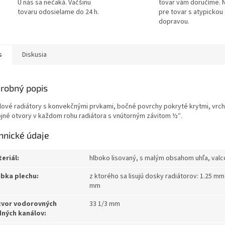
U nás sa nečaká. Väčšinu
tovar vám doručíme. N
tovaru odosielame do 24 h.
pre tovar s atypickou
dopravou.
s
Diskusia
robný popis
lové radiátory s konvekčnými prvkami, bočné povrchy pokryté krytmi, vrchný
ojné otvory v každom rohu radiátora s vnútorným závitom ½″.
hnické údaje
eriál:
hlboko lisovaný, s malým obsahom uhľa, val
bka plechu:
z ktorého sa lisujú dosky radiátorov: 1.25 m
mm
zvor vodorovných
33 1/3 mm
ných kanálov: