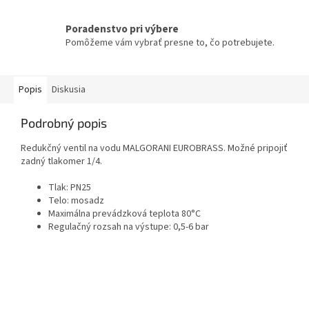
Poradenstvo pri výbere
Pomôžeme vám vybrať presne to, čo potrebujete.
Popis
Diskusia
Podrobný popis
Redukčný ventil na vodu MALGORANI EUROBRASS. Možné pripojiť
zadný tlakomer 1/4.
Tlak: PN25
Telo: mosadz
Maximálna prevádzková teplota 80°C
Regulačný rozsah na výstupe: 0,5-6 bar
Z
á
p