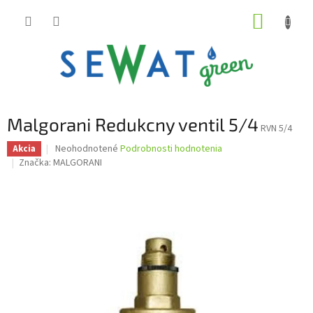
Prejsť
NÁKUP
na
obsah
KOŠÍK
Malgorani Redukcny ventil 5/4
RVN 5/4
Priemerné
Neohodnotené
Podrobnosti hodnotenia
Akcia
hodnotenie
Značka:
MALGORANI
produktu
je
0,0
z
5
hviezdičiek.