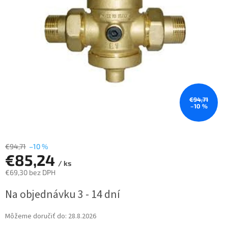
€94,71
–10 %
€94,71
–10 %
€85,24
/ ks
€69,30 bez DPH
Jednotková
Na objednávku 3 - 14 dní
cena:
Môžeme doručiť do:
28.8.2026