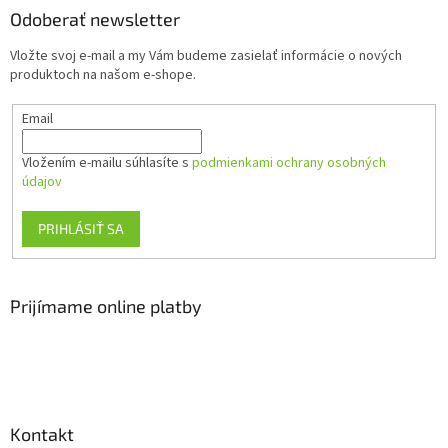
ä
Odoberať newsletter
t
Vložte svoj e-mail a my Vám budeme zasielať informácie o nových
i
produktoch na našom e-shope.
e
Email
Vložením e-mailu súhlasíte s
podmienkami ochrany osobných
údajov
PRIHLÁSIŤ SA
Prijímame online platby
Kontakt