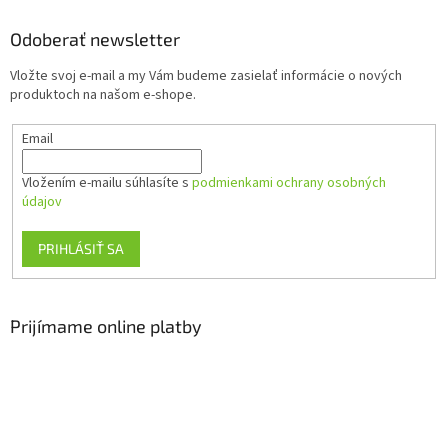
p
ä
Odoberať newsletter
t
Vložte svoj e-mail a my Vám budeme zasielať informácie o nových
i
produktoch na našom e-shope.
e
Email
Vložením e-mailu súhlasíte s
podmienkami ochrany osobných
údajov
PRIHLÁSIŤ SA
Prijímame online platby