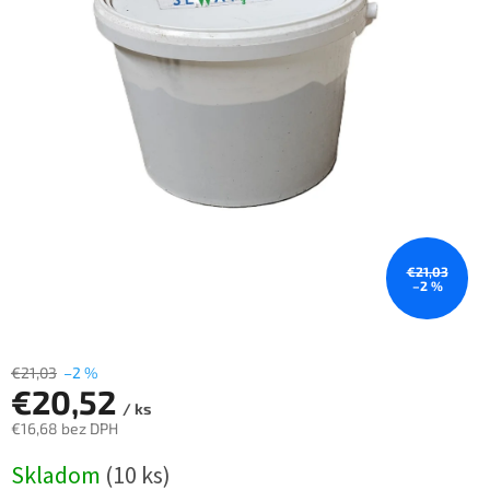
€21,03
–2 %
€21,03
–2 %
€20,52
/ ks
€16,68 bez DPH
Jednotková
Skladom
(10 ks)
cena: