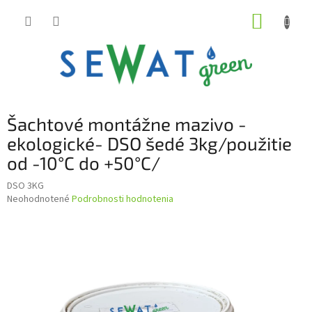
Prejsť
NÁKUP
na
obsah
KOŠÍK
Šachtové montážne mazivo -
ekologické- DSO šedé 3kg/použitie
od -10°C do +50°C/
DSO 3KG
Priemerné
Neohodnotené
Podrobnosti hodnotenia
hodnotenie
produktu
je
0,0
z
5
hviezdičiek.