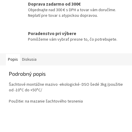
Doprava zadarmo od 300€
Objednajte nad 300 € s DPH a tovar vám doručíme.
Neplatí pre tovar s atypickou dopravou.
Poradenstvo pri výbere
Pomôžeme vám vybrať presne to, čo potrebujete.
Popis
Diskusia
Podrobný popis
Šachtové montážne mazivo -ekologické- DSO šedé 3kg/použitie
od -10°C do +50°C/
Použitie: na mazanie šachtového tesnenia
Z
á