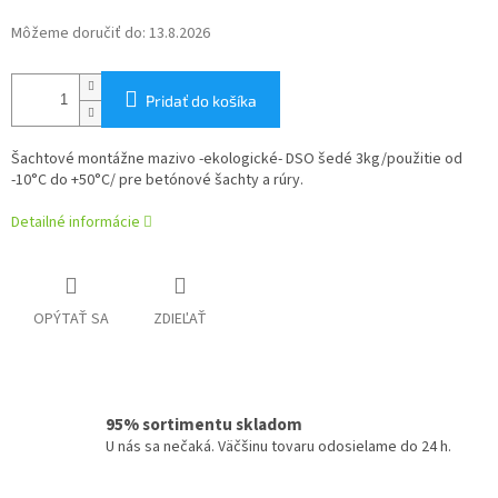
Môžeme doručiť do:
13.8.2026
Pridať do košíka
Šachtové montážne mazivo -ekologické- DSO šedé 3kg/použitie od
-10°C do +50°C/ pre betónové šachty a rúry.
Detailné informácie
OPÝTAŤ SA
ZDIEĽAŤ
95% sortimentu skladom
U nás sa nečaká. Väčšinu tovaru odosielame do 24 h.