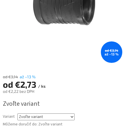
od €3,14
až –13 %
od €3,14
až –13 %
od
€2,73
/ ks
od
€2,22
bez DPH
Jednotková
Zvoľte variant
cena:
Variant
Môžeme doručiť do:
Zvoľte variant