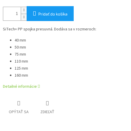
Pridať do košíka
SiTech+ PP spojka presuvná. Dodáva sa v rozmeroch:
40 mm
50 mm
75 mm
110 mm
125 mm
160 mm
Detailné informácie
OPÝTAŤ SA
ZDIEĽAŤ