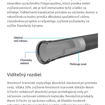
minerálne vystuženého Polypropylénu, ktorý ponúka nielen
zvýšenú pevnosť, ale je tiež mimoriadne tichý a ľahko sa
inštaluje. Odhlučnené kanalizačné potrubie na výstavbu domov a
rekonštrukcia budov prináša dlhodobú spoľahlivosť vášmu
stavebnému projektu a rešpektuje zvýšené požiadavky na
vyššie štandardy bývania.
Viditeľný rozdiel
Hmotnosť tvaroviek ovplyvňuje akustické vlastnosti pri prietoku
vody. Vďaka 20% zvýšenie hmotnosti tvaroviek dokáže Wavin
SiTech+ redukovať akustický prejav pretekajúcej vody pri
súčasnom zachovaní odolnosti materiálu. Revolučná produkty
Wavin SiTech+ sú správnou voľbou, ak hľadáte moderné