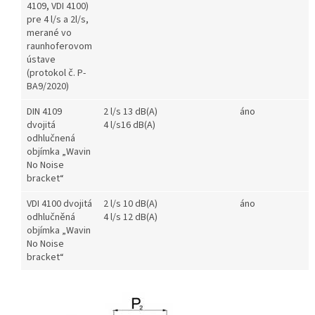
4109, VDI 4100)
pre 4 l/s a 2l/s,
merané vo
raunhoferovom
ústave
(protokol č. P-
BA9/2020)
DIN 4109
2 l/s 13 dB(A)
áno
dvojitá
4 l/s16 dB(A)
odhlučnená
objímka „Wavin
No Noise
bracket“
VDI 4100 dvojitá
2 l/s 10 dB(A)
áno
odhlučněná
4 l/s 12 dB(A)
objímka „Wavin
No Noise
bracket“