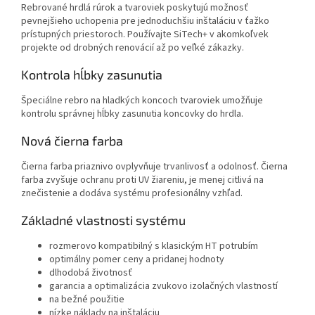
Rebrované hrdlá rúrok a tvaroviek poskytujú možnosť
pevnejšieho uchopenia pre jednoduchšiu inštaláciu v ťažko
prístupných priestoroch. Používajte SiTech+ v akomkoľvek
projekte od drobných renovácií až po veľké zákazky.
Kontrola hĺbky zasunutia
Špeciálne rebro na hladkých koncoch tvaroviek umožňuje
kontrolu správnej hĺbky zasunutia koncovky do hrdla.
Nová čierna farba
Čierna farba priaznivo ovplyvňuje trvanlivosť a odolnosť. Čierna
farba zvyšuje ochranu proti UV žiareniu, je menej citlivá na
znečistenie a dodáva systému profesionálny vzhľad.
Základné vlastnosti systému
rozmerovo kompatibilný s klasickým HT potrubím
optimálny pomer ceny a pridanej hodnoty
dlhodobá životnosť
garancia a optimalizácia zvukovo izolačných vlastností
na bežné použitie
nízke náklady na inštaláciu