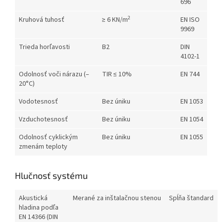
696
2
Kruhová tuhosť
≥ 6 KN/m
EN ISO
9969
Trieda horľavosti
B2
DIN
4102-1
Odolnosť voči nárazu (–
TIR ≤ 10%
EN 744
20°C)
Vodotesnosť
Bez úniku
EN 1053
Vzduchotesnosť
Bez úniku
EN 1054
Odolnosť cyklickým
Bez úniku
EN 1055
zmenám teploty
Hlučnosť systému
Akustická
Merané za inštalačnou stenou
Spĺňa štandard
hladina podľa
EN 14366 (DIN