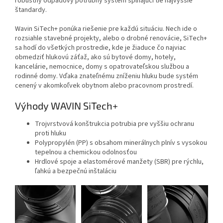
robustný odpadový potrubný systém spĺňajúci tie najvyššie
štandardy.
Wavin SiTech+ ponúka riešenie pre každú situáciu. Nech ide o
rozsiahle stavebné projekty, alebo o drobné renovácie, SiTech+
sa hodí do všetkých prostredie, kde je žiaduce čo najviac
obmedziť hlukovú záťaž, ako sú bytové domy, hotely,
kancelárie, nemocnice, domy s opatrovateľskou službou a
rodinné domy. Vďaka znateľnému zníženiu hluku bude systém
cenený v akomkoľvek obytnom alebo pracovnom prostredí.
Výhody WAVIN SiTech+
Trojvrstvová konštrukcia potrubia pre vyššiu ochranu
proti hluku
Polypropylén (PP) s obsahom minerálnych plnív s vysokou
tepelnou a chemickou odolnosťou
Hrdlové spoje a elastomérové manžety (SBR) pre rýchlu,
ľahkú a bezpečnú inštaláciu