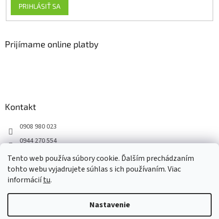
PRIHLÁSIŤ SA
Prijímame online platby
Kontakt
0908 980 023
0944 270 554
Facebook
Tento web používa súbory cookie. Ďalším prechádzaním
tohto webu vyjadrujete súhlas s ich používaním. Viac
informácií
tu
.
Vytvoril Shoptet
Nastavenie