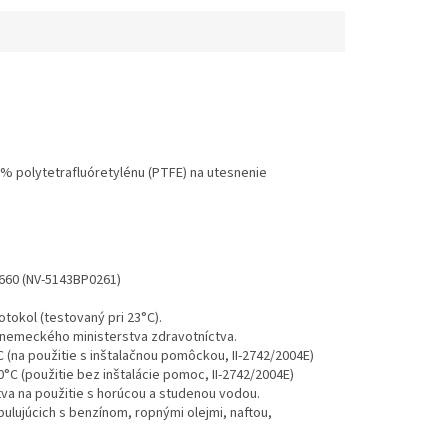
% polytetrafluóretylénu (PTFE) na utesnenie
0660 (NV-5143BP0261)
tokol (testovaný pri 23°C).
 nemeckého ministerstva zdravotníctva.
 (na použitie s inštalačnou pomôckou, II-2742/2004E)
°C (použitie bez inštalácie pomoc, II-2742/2004E)
a na použitie s horúcou a studenou vodou.
ulujúcich s benzínom, ropnými olejmi, naftou,