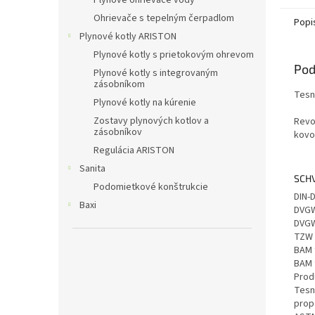
Plynové ohrievače vody
Ohrievače s tepelným čerpadlom
Popi
Plynové kotly ARISTON
Plynové kotly s prietokovým ohrevom
Pod
Plynové kotly s integrovaným
zásobníkom
Tesn
Plynové kotly na kúrenie
Zostavy plynových kotlov a
Revo
zásobníkov
kovo
Regulácia ARISTON
Sanita
SCH
Podomietkové konštrukcie
DIN-
Baxi
DVGW
DVGW
TZW 
BAM 
BAM 
Prod
Tesn
prop