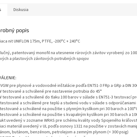
s
Diskusia
robný popis
iaca nit UNIFLON 175m, PTFE, -200°C + 240°C
lučný, patentovaný monofil na utesnenie rúrových závitov vyrobený zo 100
vých a plastových závitových potrubných spojov
VÁLENIE:
DVGW pre plynové a vodovodné inštalácie podľa EN751-3 FRp a GRp a DIN 3
 testované a schválené pre nastavenie potrubia do 45°
 testované a schválené do tlaku 100 barov v súlade s EN751-3 testovací pro
testované a schválené pre teplú a studenú vodu v súlade s odporúčaniami
testované a schválené na použitie s plynným kyslíkom pri 30 baroch a 100°C
testované a schválené na použitie s kvapalným kyslíkom pri 30 baroch a 100
ukt uvedený v zozname WRAS pre schému kvality vody Spojeného kráľovstv
iaci materiál uvedený v UL podľa osnovy 1321 na použitie v zostavách manip
ánom, butánom, benzénom, petrolejom a zemným plynom (< 300 psig)