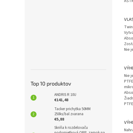
ASTM
VLA
Twine
Vytv
Abso
Zost
Nie j
VÝH
Nie 
PTFE 
Top 10 produktov
mikr
Abso
ANDRIS R 10U
Žiad
€141,48
PTFE
Tacker prichytka 50MM
250ks/bal zvarana
€5,88
VÝHO
Skriňa k rozdelovaču
Nahr
podomietková ORP, zamok na