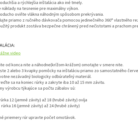
duchšia a rýchlejšia inštalácia ako iné tmely.
e náklady na tesnenie pre maximálny výkon.
oducho oviňte vlákna náhodným spôsobom prekrývania.
alujte priamo z ručného dávkovača pomocou jedinečného 360° vlastného re
užitý produkt zostáva bezpečne chránený pred nečistotami a prachom pre
ALÁCIA:
ážne video
ite od konca nite a náhodne(krížom-krážom) omotajte v smere nite.
ste 2 alebo 3 kvapky pomôcky na inštaláciu priamo zo samostatného červe
votne nezávadný biologicky odbúrateľný materiál.
eďte sa na koniec rúrky a zakryte iba 10 až 15 mm závitu.
ny výrobcu týkajúce sa počtu zábalov sú:
rúrka 12 (jemné závity) až 18 (hrubé závity) ovíja
 rúrka 16 (jemné závity) až 24 (hrubé závity)
iné priemery rúr upravte počet omotávok.