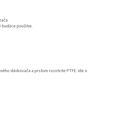
zača
 budúce použitie.
ného dávkovača a prstom rozotrite PTFE. Ide o