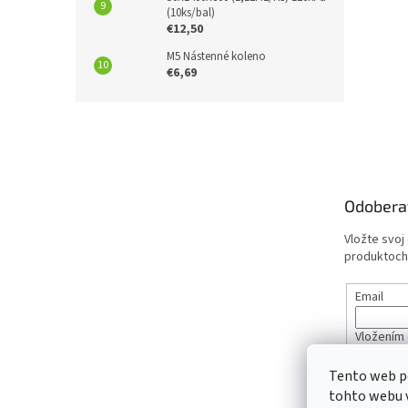
(10ks/bal)
€12,50
M5 Nástenné koleno
€6,69
Z
á
p
ä
t
Odobera
i
e
Vložte svoj
produktoch
Email
Vložením 
údajov
Tento web p
tohto webu v
PRIHL