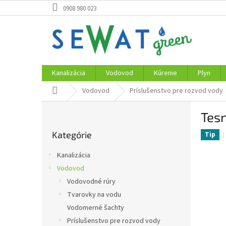
Prejsť
0908 980 023
na
obsah
Kanalizácia
Vodovod
Kúrenie
Plyn
Domov
Vodovod
Príslušenstvo pre rozvod vody
B
Tesn
o
Preskočiť
č
Kategórie
kategórie
Tip
n
ý
Kanalizácia
p
Vodovod
a
Vodovodné rúry
n
e
Tvarovky na vodu
l
Vodomerné šachty
Príslušenstvo pre rozvod vody