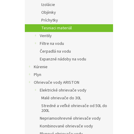
Izolácie
Objímky
Príchytky
Tesniaci materiál
Ventily
Filtre na vodu
Čerpadlá na vodu
Expanzné nádoby na vodu
Kúrenie
Plyn
Ohrievače vody ARISTON
Elektrické ohrievače vody
Malé ohrievače do 30L
Stredné a veľké ohrievače od 50L do
200L
Nepriamoohrevné ohrievače vody
Kombinované ohrievače vody