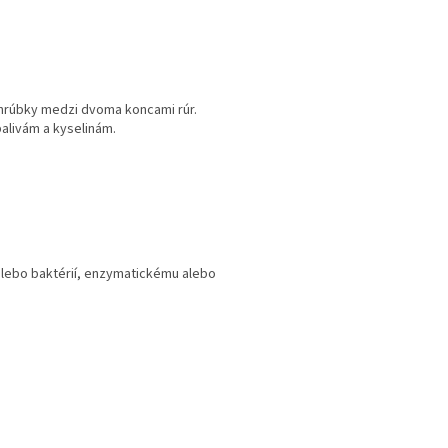
hrúbky medzi dvoma koncami rúr.
alivám a kyselinám.
í alebo baktérií, enzymatickému alebo