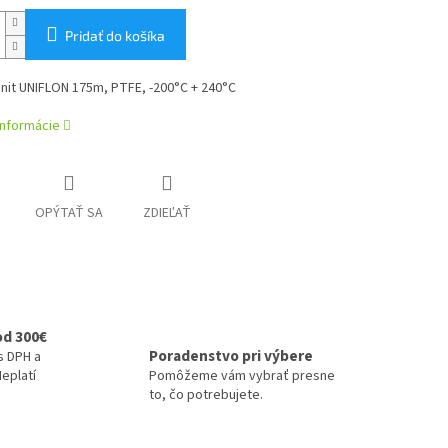
Pridať do košíka
nit UNIFLON 175m, PTFE, -200°C + 240°C
informácie
OPÝTAŤ SA
ZDIEĽAŤ
od 300€
Poradenstvo pri výbere
s DPH a
eplatí
Pomôžeme vám vybrať presne
to, čo potrebujete.