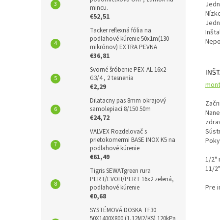
Jedno
mincu.
Nízk
€52,51
Jedn
Tacker reflexná fólia na
Inšt
podlahové kúrenie 50x1m(130
Nepo
mikrónov) EXTRA PEVNA
€36,81
Svorné šróbenie PEX-AL 16x2-
INŠT
G3/4 , 2 tesnenia
mont
€2,29
Dilatacny pas 8mm okrajový
Začn
samolepiaci 8/150 50m
Nane
€24,72
zdra
Sústr
VALVEX Rozdelovač s
prietokomermi BASE INOX K5 na
Poky
podlahové kúrenie
€61,49
1/2" 
11/2"
Tigris SEWATgreen rura
PERT/EVOH/PERT 16x2 zelená,
Pre 
podlahové kúrenie
€0,68
SYSTÉMOVÁ DOSKA TF30
50X1400X800 (1,12M2/KS) 120kPa