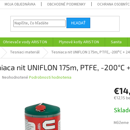
MOJA OBJEDNÁVKA
OBCHODNÉ PODMIENKY
OCHRANA OSOBNÝC
HĽADAŤ
Ohrievače vody ARISTON
Plynové kotly ARISTON
Sanita
Tesniaci materiál
Tesniaca nit UNIFLON 175m, PTFE, -200°C + 2
iaca nit UNIFLON 175m, PTFE, -200°C 
Priemerné
Neohodnotené
Podrobnosti hodnotenia
hodnotenie
produktu
€14
je
€12,15 b
0,0
z
Jednotk
Skla
5
cena:
hviezdičiek.
Môžeme d