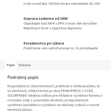
U nás sa nečaká. Väčšinu tovaru odosielame do 24 h.
Doprava zadarmo od 300€
Objednajte nad 300 € s DPH a tovar vám doručíme.
Neplatí pre tovar s atypickou dopravou.
Poradenstvo pri výbere
Pomôžeme vám vybrať presne to, čo potrebujete.
Popis
Diskusia
Podrobný popis
Hospodárnosť, nízka hmotnosť, praktické a rýchle použitie, to
sú vlastnosti, vďaka ktorým je séria FRABOPRESS C-STEEL
SECURFRABO ideálnou voľbou pre inštalácie systémov kúrenia a
rozvodov vody s uzavretým okruhom, protipožiarnych
systémov (sprinkler) a systémov na stlačený vzduch a rozvod
inertných plynov.