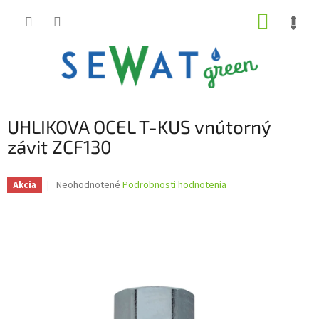
Prejsť
NÁKUP
na
obsah
KOŠÍK
UHLIKOVA OCEL T-KUS vnútorný
závit ZCF130
Priemerné
Neohodnotené
Podrobnosti hodnotenia
Akcia
hodnotenie
produktu
je
0,0
z
5
hviezdičiek.