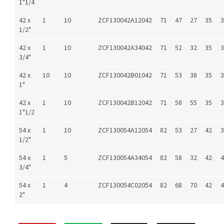
1"1/4
42 x
1
10
ZCF130042A12042
71
47
27
35
3
1/2"
42 x
1
10
ZCF130042A34042
71
52
32
35
3
3/4"
42 x
10
10
ZCF130042B01042
71
53
38
35
3
1"
42 x
1
10
ZCF130042B12042
71
58
55
35
3
1"1/2
54 x
1
10
ZCF130054A12054
82
53
27
42
3
1/2"
54 x
1
5
ZCF130054A34054
82
58
32
42
4
3/4"
54 x
1
4
ZCF130054C02054
82
68
70
42
4
2"