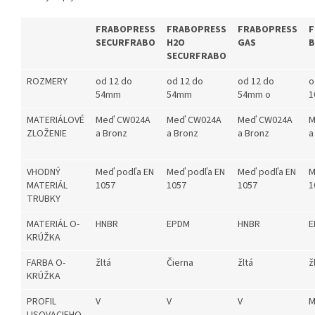
FRABOPRESS
FRABOPRESS
FRABOPRESS
F
SECURFRABO
H2O
GAS
B
SECURFRABO
ROZMERY
od 12 do
od 12 do
od 12 do
o
54mm
54mm
54mm o
1
MATERIÁLOVÉ
Meď CW024A
Meď CW024A
Meď CW024A
M
ZLOŽENIE
a Bronz
a Bronz
a Bronz
a
VHODNÝ
Meď podľa EN
Meď podľa EN
Meď podľa EN
M
MATERIÁL
1057
1057
1057
1
TRUBKY
MATERIÁL O-
HNBR
EPDM
HNBR
E
KRÚŽKA
FARBA O-
žltá
Čierna
žltá
ž
KRÚŽKA
PROFIL
V
V
V