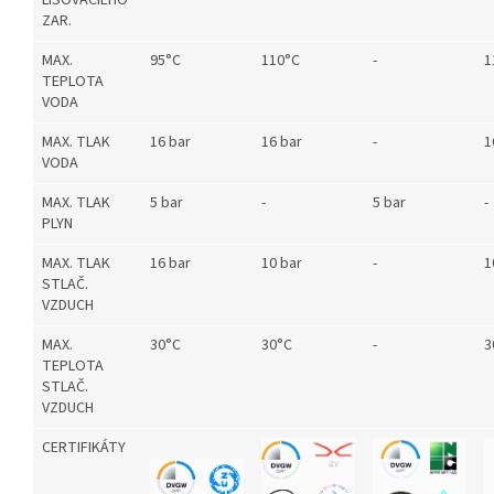
LISOVACIEHO
ZAR.
MAX.
95°C
110°C
-
1
TEPLOTA
VODA
MAX. TLAK
16 bar
16 bar
-
1
VODA
MAX. TLAK
5 bar
-
5 bar
-
PLYN
MAX. TLAK
16 bar
10 bar
-
1
STLAČ.
VZDUCH
MAX.
30°C
30°C
-
3
TEPLOTA
STLAČ.
VZDUCH
CERTIFIKÁTY