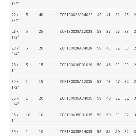
1/2"
22 x
5
40
ZCF130022A34022
49
41
32
25
2
3/4"
28 x
5
25
ZCF130028A12028
58
37
27
33
2
1/2"
28 x
5
20
ZCF130028A34028
58
45
32
33
2
3/4"
28 x
5
15
ZCF130028B01028
58
46
38
33
2
1"
35 x
1
15
ZCF130035A12035
58
43
27
32
2
1/2"
35 x
1
20
ZCF130035A34035
58
49
32
32
3
3/4"
35 x
10
10
ZCF130035B01035
58
50
38
32
3
1"
35 x
1
10
ZCF130035B14035
58
55
50
32
3