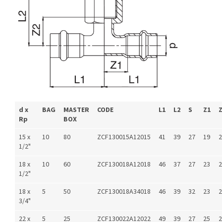
d x
BAG
MASTER
CODE
L1
L2
S
Z1
Rp
BOX
15 x
10
80
ZCF130015A12015
41
39
27
19
2
1/2"
18 x
10
60
ZCF130018A12018
46
37
27
23
2
1/2"
18 x
5
50
ZCF130018A34018
46
39
32
23
2
3/4"
22 x
5
25
ZCF130022A12022
49
39
27
25
2