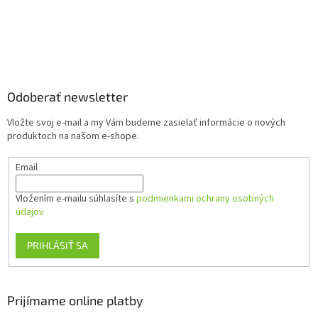
Z
á
p
ä
Odoberať newsletter
t
Vložte svoj e-mail a my Vám budeme zasielať informácie o nových
i
produktoch na našom e-shope.
e
Email
Vložením e-mailu súhlasíte s
podmienkami ochrany osobných
údajov
PRIHLÁSIŤ SA
Prijímame online platby