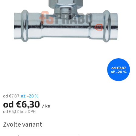
od €7,87
až –20 %
od €7,87
až –20 %
od
€6,30
/ ks
od
€5,12
bez DPH
Jednotková
Zvoľte variant
cena: