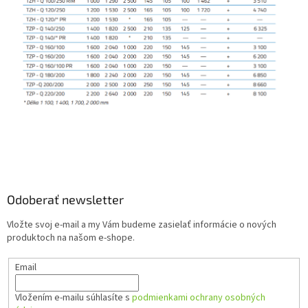
Z
á
p
ä
Odoberať newsletter
t
Vložte svoj e-mail a my Vám budeme zasielať informácie o nových
i
produktoch na našom e-shope.
e
Email
Vložením e-mailu súhlasíte s
podmienkami ochrany osobných