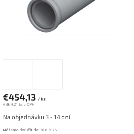
€454,13
/ ks
€369,21 bez DPH
Jednotková
Na objednávku 3 - 14 dní
cena:
Môžeme doručiť do:
28.8.2026