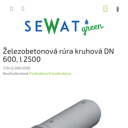
Prejsť
NÁKUP
na
obsah
KOŠÍK
B
Železobetonová rúra kruhová DN
o
č
600, l 2500
n
TZH-Q 600/2500
ý
Priemerné
Neohodnotené
Podrobnosti hodnotenia
p
hodnotenie
a
produktu
n
je
e
0,0
z
l
5
hviezdičiek.