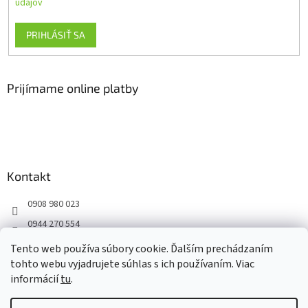
údajov
PRIHLÁSIŤ SA
Prijímame online platby
Kontakt
0908 980 023
0944 270 554
Facebook
Tento web používa súbory cookie. Ďalším prechádzaním
tohto webu vyjadrujete súhlas s ich používaním. Viac
informácií
tu
.
Vytvoril Shoptet