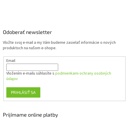
Z
á
p
ä
Odoberať newsletter
t
Vložte svoj e-mail a my Vám budeme zasielať informácie o nových
i
produktoch na našom e-shope.
e
Email
Vložením e-mailu súhlasíte s
podmienkami ochrany osobných
údajov
PRIHLÁSIŤ SA
Prijímame online platby