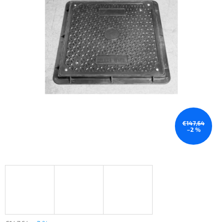
€147,64
–2 %