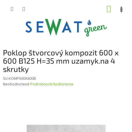
Prejsť
NÁKUP
na
obsah
KOŠÍK
Poklop štvorcový kompozit 600 x
600 B125 H=35 mm uzamyk.na 4
skrutky
SU KOMP600X600B
Priemerné
Neohodnotené
Podrobnosti hodnotenia
hodnotenie
produktu
je
0,0
z
5
hviezdičiek.