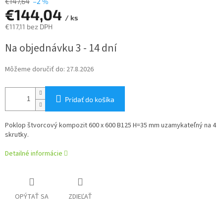
€147,64
–2 %
€144,04
/ ks
€117,11 bez DPH
Jednotková
Na objednávku 3 - 14 dní
cena:
Môžeme doručiť do:
27.8.2026
Pridať do košíka
Poklop štvorcový kompozit 600 x 600 B125 H=35 mm uzamykateľný na 4
skrutky.
Detailné informácie
OPÝTAŤ SA
ZDIEĽAŤ