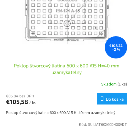
k
t
o
v
€108,22
–2 %
Poklop štvorcový liatina 600 x 600 A15 H=40 mm
uzamykatelný
Skladom
(1 ks)
€85,84 bez DPH
Do košíka
€105,58
/ ks
Poklop štvorcový liatina 600 x 600 A15 H=40 mm uzamykatelný
Kód:
SU LIAT60X60D400VDT