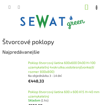
Prejsť
NÁKUP
na
obsah
KOŠÍK
Štvorcové poklopy
Najpredávanejšie
Poklop štvorcový liatina 600x600 D400 H=100
uzamykateľný 4xskrutka,vodotesný(vonkajší
rozmer 800x800)
Na objednávku 3 - 14 dní
€448,33
Poklop štvorcový liatina 600 x 600 A15 H=40 mm
uzamykatelný
Skladom
(1 ks)