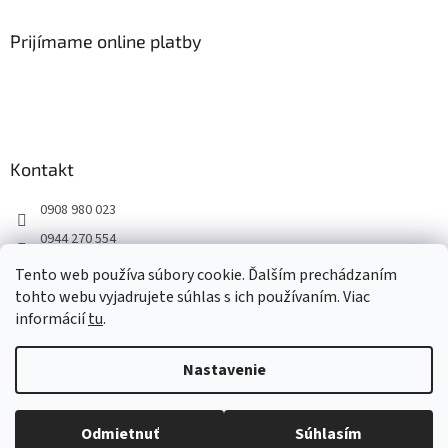
Prijímame online platby
Kontakt
0908 980 023
0944 270 554
Facebook
Tento web používa súbory cookie. Ďalším prechádzaním
tohto webu vyjadrujete súhlas s ich používaním. Viac
informácií
tu
.
Vytvoril Shoptet
Nastavenie
Copyright 2026
SEWATgreen.sk
. Všetky práva vyhradené.
Upraviť
Odmietnuť
Súhlasím
nastavenie cookies