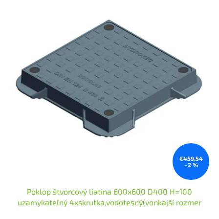
€459,54
–2 %
Poklop štvorcový liatina 600x600 D400 H=100
uzamykateľný 4xskrutka,vodotesný(vonkajší rozmer
800x800)