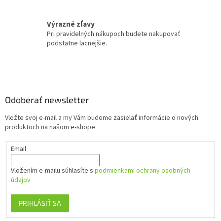
ý
p
Výrazné zľavy
i
Pri pravidelných nákupoch budete nakupovať
s
podstatne lacnejšie.
u
Z
á
p
ä
Odoberať newsletter
t
Vložte svoj e-mail a my Vám budeme zasielať informácie o nových
i
produktoch na našom e-shope.
e
Email
Vložením e-mailu súhlasíte s
podmienkami ochrany osobných
údajov
PRIHLÁSIŤ SA