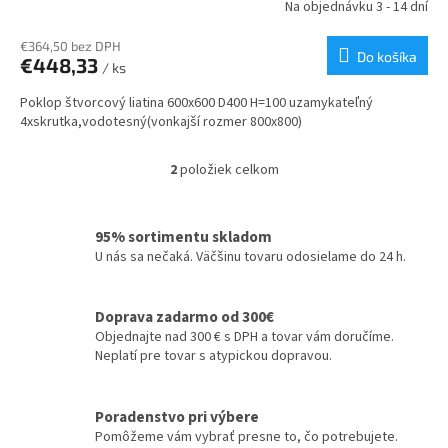
Na objednávku 3 - 14 dní
€364,50 bez DPH
Do košíka
€448,33
/ ks
Poklop štvorcový liatina 600x600 D400 H=100 uzamykateľný
4xskrutka,vodotesný(vonkajší rozmer 800x800)
2
položiek celkom
O
v
l
á
95% sortimentu skladom
d
U nás sa nečaká. Väčšinu tovaru odosielame do 24 h.
a
c
i
Doprava zadarmo od 300€
e
Objednajte nad 300 € s DPH a tovar vám doručíme.
p
Neplatí pre tovar s atypickou dopravou.
r
v
k
Poradenstvo pri výbere
y
Pomôžeme vám vybrať presne to, čo potrebujete.
v